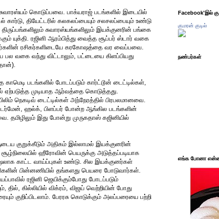
சுவாரஸ்யம் கொடுப்பவை. பாக்யராஜ் படங்களில் இடையில்
Facebook'இல் கும
ல் கார்டு, தியேட்டரில் கலகலப்பையும் சலசலப்பையும் உண்டு
குமரன் குடில்
ருப்பங்களிலும் சுவாரஸ்யங்களிலும் இயக்குனரின் பங்கை
கும் யுக்தி. ரஜினி ஆரம்பித்து வைத்த சூப்பர் ஸ்டார் வகை
ிகர்களின் ரசிகர்களிடையே கரகோஷத்தை வர வைப்பவை.
 இப்ப பல வகை வந்து விட்டாலும், பட்டையை கிளப்பியது
நண்பர்கள்
ான்).
 காமெடி படங்களில் போடப்படும் கார்ட்டூன் டைட்டில்கள்,
ல் ஏற்படுத்த முடியாத ஆர்வத்தை கொடுத்தது.
ிலிம் நெகடிவ் டைட்டில்கள் அந்நேரத்தில் பிரபலமானவை.
ைடர்மேன், ஹல்க், பிளப்பர் போன்ற ஆங்கில படங்களின்
கவை. தமிழிலும் இது போன்று முருகதாஸ் கஜினியில்
ருடைய குறுக்கீடும் அதிகம் இல்லாமல் இயக்குனரின்
 சூழ்நிலையில் ஹீரோவின் பெயருக்கு அடுத்தப்படியாக
எங்க போனா என்ன 
ாக காட்ட வாய்ப்புகள் உண்டு. சில இயக்குனர்கள்
சிகளின் பின்னணியில் தங்களது பெயரை போடுவார்கள்.
யப்பாவில் ரஜினி ஜெயிக்கும்போது போடப்படும்
், தில், கில்லியில் விக்ரம், விஜய் வெற்றியின் போது
யும் குறிப்பிடலாம். பேரரசு கொடுக்கும் அலப்பரையை பற்றி