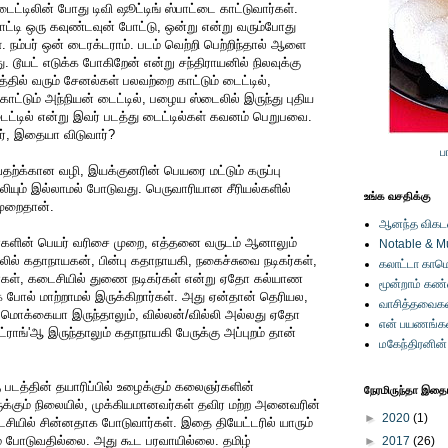
டைட்டிலின் போது டிவி ஷூட்டிங் ஸ்பாட்டை காட்டுவார்கள்.
 காட்டி ஒரு கவுண்டவுன் போட்டு, ஒன்று என்று வரும்போது
 நம்பர் ஒன் டைரக்டராம். படம் வெற்றி பெற்றிந்தால் ஆளை
து. டூயட் எடுக்க போகிறேன் என்று சந்திராயனில் நிலவுக்கு
த்தில் வரும் சேனல்கள் பலவற்றை காட்டும் டைட்டில்,
காட்டும் அந்நியன் டைட்டில், பழைய ஸ்டைலில் இருந்து புதிய
டைட்டில் என்று இவர் படத்து டைட்டில்கள் கவனம் பெறுபவை.
ர், இதையா விடுவார்?
ப
ற்க்கான வழி, இயக்குனரின் பெயரை மட்டும் கருப்பு
ியும் இல்லாமல் போடுவது. பெருவாரியான சீரியல்களில்
உங்க வசதிக்கு
முறைதான்.
ஆனந்த விகடனி
ிகர்களின் பெயர் வரிசை முறை, எத்தனை வருடம் ஆனாலும்
Notable & M
ில் கதாநாயகன், பின்பு கதாநாயகி, நகைச்சுவை நடிகர்கள்,
கலாட்டா காமெ
ிகர்கள், கடைசியில் துணை நடிகர்கள் என்று ஏதோ கல்யாண
மூன்றாம் கண
 போல் மாற்றாமல் இருக்கிறார்கள். அது ஏன்தான் தெரியல,
வாசித்தவைகள
மொக்கையா இருந்தாலும், வில்லன்/வில்லி அல்லது ஏதோ
என் பயணங்க
ட்ராங்'ஆ இருந்தாலும் கதாநாயகி பேருக்கு அப்புறம் தான்
மகேந்திரனின
படத்தின் தயாரிப்பில் உழைக்கும் கலைஞர்களின்
நேரமிருந்தா இதையு
கும் நிலையில், முக்கியமானவர்கள் தவிர மற்ற அனைவரின்
►
2020
(1)
சியில் சின்னதாக போடுவார்கள். இதை தியேட்டரில் யாரும்
ும் போடுவதில்லை. அது கூட பரவாயில்லை. தமிழ்
►
2017
(26)