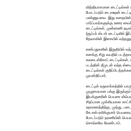
வித்தியாசமான டைட்டில்கள் 
போடப்படும் டைரக்ஷன் டைட்டி
பண்ணுபவை. இது கதையின் தி
பார்ப்பவர்களுக்கு உணர வைக்
டைட்டில்கள், முன்னணி நட
(சூப்பர் ஸ்டார் டைட்டிலில்
தேவாவின் இசையில் வந்ததுத
எண்பதுகளின் இறுதியில் வந்த
எனக்கு சிறு வயதில் படத்தா
கலடைஸ்கோப் டைட்டில்கள், ப
படத்தின் தீமுடன் வந்த ஸ்ப
டைட்டில்கள் குறிப்பிடத்தக்
முயன்றிப்பார்.
டைட்டில் உருவாக்கத்தில் யா
முழுமையான பங்கு இருக்கும்
இயக்குனரின் பெயரை ஸ்பெஷல
சிறப்பான முக்கியமான காட்
உதாரணத்திற்கு, முத்து, படை
கே.எஸ்.ரவிக்குமார் பெயரையும
போடப்படும் தரணியின் பெயரை
சொல்லவே வேண்டாம்.