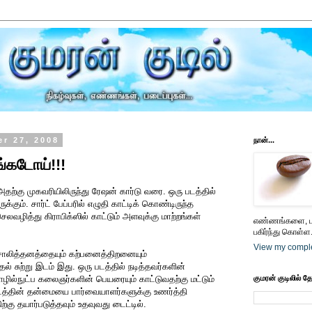
r 27, 2008
நான்...
ங்கடோய்!!!
அதற்கு முகவரியிலிருந்து ரேஷன் கார்டு வரை. ஒரு படத்தில்
க்கும். சார்ட் பேப்பரில் எழுதி காட்டிக் கொண்டிருந்த
ெலவழித்து கிராபிக்ஸில் காட்டும் அளவுக்கு மாற்றங்கள்
எண்ணங்களை, பட
பகிர்ந்து கொள்ள.
View my comple
ிசாலித்தனத்தையும் கற்பனைத்திறனையும்
ல் சுற்று இடம் இது. ஒரு படத்தில் நடித்தவர்களின்
ில்நுட்ப கலைஞர்களின் பெயரையும் காட்டுவதற்கு மட்டும்
குமரன் குடிலில் த
படத்தின் தன்மையை பார்வையாளர்களுக்கு உணர்த்தி
ு தயார்படுத்தவும் உதவுவது டைட்டில்.