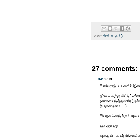
வகை
சினிமா
,
தமிழ்
27 comments:
கிரி
said...
//பாக்யராஜ் படங்களில் இடை
நம்ம டி ஆர் ஐ விட்டுட்ட
ரணகள படுத்துவாரே (முக்கி
இருக்காறாமா!! :-)
//பேரரசு கொடுக்கும் அலப
ஹா ஹா ஹா
அதை விட அவர் க்ளோஸ் அப்