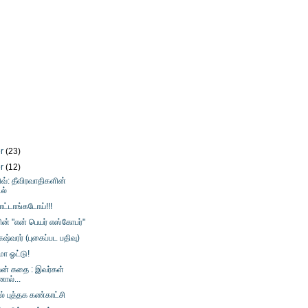
er
(23)
er
(12)
ிவ்: தீவிரவாதிகளின்
ல்
ோட்டாங்கடோய்!!!
ன் "என் பெயர் எஸ்கோபர்"
ஷ்வரர் (புகைப்பட பதிவு)
ா ஓட்டு!
ன் கதை : இவர்கள்
ால்...
் புத்தக கண்காட்சி