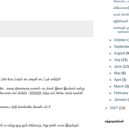
சிலம்பாட்டம
விவேகானந்
கமல் சொல்ல
ரஜினிதான் 
கலைஞர் குட
ரணகளம
►
October
(
►
Septemb
►
August
(9
►
July
(15)
►
June
(12
►
May
(6)
யில் போடப்படும் டைரக்ஷன் டைட்டில் கார்டு//
►
April
(5)
►
March
(3
ீங்களே ..கதை திரைகதை வசனம் பாடல்கள் இசை இயக்கம் என்று
யமான காட்சியில்) :-)))))))))) அந்த காட்சியில அவர் கலக்கி
►
Februar
►
January
்பரையை பற்றி சொல்லவே வேண்டாம்.//
►
2007
(13)
சந்தாதாரர்கள்
 ல வந்து ஒரு லுக் விடுவாரு அது தான் பயமா இருக்கும்.