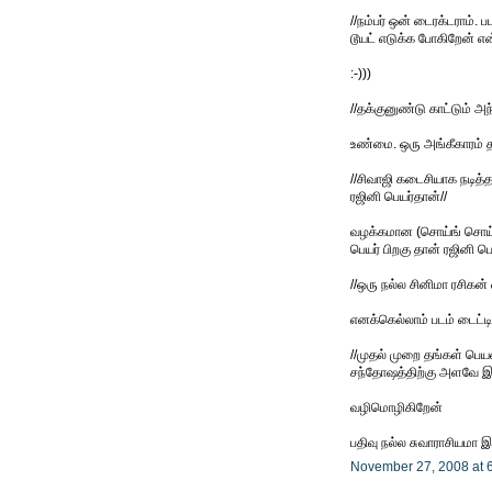
//நம்பர் ஒன் டைரக்டராம். 
டூயட் எடுக்க போகிறேன் என்
:-)))
//தக்குனுண்டு காட்டும் 
உண்மை. ஒரு அங்கீகாரம் த
//சிவாஜி கடைசியாக நடித்த
ரஜினி பெயர்தான்//
வழக்கமான (சொய்ங் சொய்ங் 
பெயர் பிறகு தான் ரஜினி பெ
//ஒரு நல்ல சினிமா ரசிகன்
எனக்கெல்லாம் படம் டைட்டில்
//முதல் முறை தங்கள் பெயர
சந்தோஷத்திற்கு அளவே இர
வழிமொழிகிறேன்
பதிவு நல்ல சுவாராசியமா 
November 27, 2008 at 