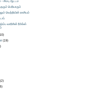
் - சிம்பு ஆட்டம்
தரும் பெரியாரும்
ும் வெற்றியின் ரகசியம்
டாப்
ும்ப வாரிசின் ரீமிக்ஸ்
்
10)
er
(19)
)
)
)
y
(2)
(6)