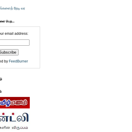
உங்களைத் தேடி வர
களை பெற...
our email address:
ed by
FeedBurner
டு
ள்