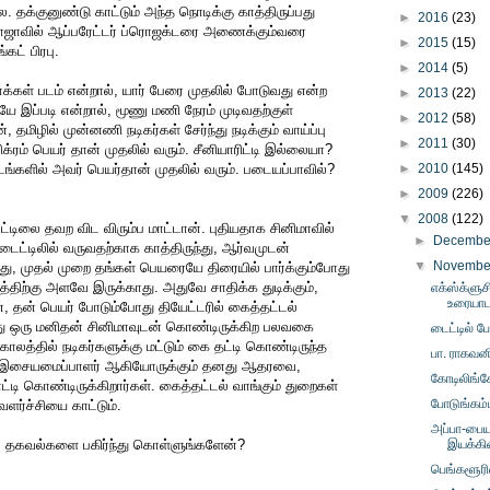
 தக்குனுண்டு காட்டும் அந்த நொடிக்கு காத்திருப்பது
►
2016
(23)
ாவில் ஆப்பரேட்டர் ப்ரொஜக்டரை அணைக்கும்வரை
►
2015
(15)
கட் பிரபு.
►
2014
(5)
்கள் படம் என்றால், யார் பேரை முதலில் போடுவது என்ற
►
2013
(22)
ேயே இப்படி என்றால், மூணு மணி நேரம் முடிவதற்குள்
►
2012
(58)
மிழில் முன்னணி நடிகர்கள் சேர்ந்து நடிக்கும் வாய்ப்பு
►
2011
(30)
ரம் பெயர் தான் முதலில் வரும். சீனியாரிட்டி இல்லையா?
ங்களில் அவர் பெயர்தான் முதலில் வரும். படையப்பாவில்?
►
2010
(145)
►
2009
(226)
▼
2008
(122)
ட்டிலை தவற விட விரும்ப மாட்டான். புதியதாக சினிமாவில்
►
Decemb
டைட்டிலில் வருவதற்காக காத்திருந்து, ஆர்வமுடன்
▼
Novemb
வந்து, முதல் முறை தங்கள் பெயரையே திரையில் பார்க்கும்போது
்திற்கு அளவே இருக்காது. அதுவே சாதிக்க துடிக்கும்,
எக்ஸ்க்ளுச
உரையாட
, தன் பெயர் போடும்போது தியேட்டரில் கைத்தட்டல்
து ஒரு மனிதன் சினிமாவுடன் கொண்டிருக்கிற பலவகை
டைட்டில் ப
ாலத்தில் நடிகர்களுக்கு மட்டும் கை தட்டி கொண்டிருந்த
பா. ராகவனி
ர், இசையமைப்பாளர் ஆகியோருக்கும் தனது ஆதரவை,
கோடிலிங்கே
ி கொண்டிருக்கிறார்கள். கைத்தட்டல் வாங்கும் துறைகள்
போடுங்கம்ம
ளர்ச்சியை காட்டும்.
அப்பா-பைய
ல் தகவல்களை பகிர்ந்து கொள்ளுங்களேன்?
இயக்கின
பெங்களூரில