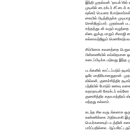
இந்தி முதல்வன் ‘நாயக்’கில் 
முடிவில் டைரக்டர் சீட்டைக்
ஷங்கர் பெயரை போடுவார்கள்.
கையில் பிடித்திருக்க முடியா
சென்றிருப்பார். முதல்வன் பட
சத்தத்துடன் வரும் எழுத்தை 
ஸ்டைலுக்கு மாறும் சிவாஜி 
எல்லாவற்றிலும் மெனகேடுபவ
சிம்பிளாக கவனத்தை பெறுவத
பின்னணியில் எவ்விதமான ஒல
கடைப்பிடிக்க படுவது இந்த 
படங்களில் காட்டப்படும் நட
ஒரே மாதிரியானதுதான். முதல
வில்லன், குணச்சித்திர நட
பந்தியில் போடும் உணவு வகை
கதாநாயகி கேரக்டர் எவ்ளோ 
குணசித்திர கதாபாத்திரம் ஸ்
மத்தது எல்லாம்.
கடந்த சில வருடங்களாக ஒரு 
எண்ணிக்கை அதிகமாகி இருக்
பெயர்களையும் படத்தின் கடை
பார்ப்பதில்லை. ஆப்பரேட்டர