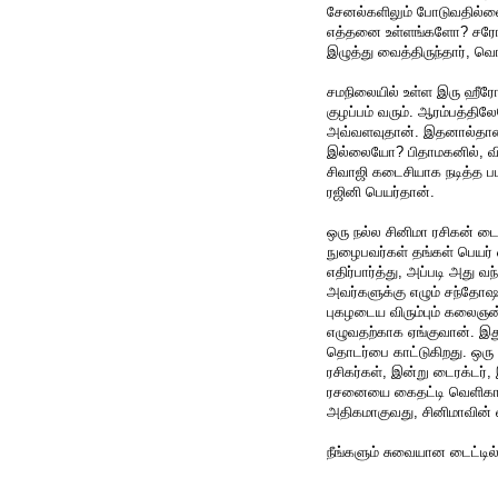
சேனல்களிலும் போடுவதில்லை.
எத்தனை உள்ளங்களோ? சரோஜ
இழுத்து வைத்திருந்தார், வெங்
சமநிலையில் உள்ள இரு ஹீரோக
குழப்பம் வரும். ஆரம்பத்தில
அவ்வளவுதான். இதனால்தான், த
இல்லையோ? பிதாமகனில், விக்
சிவாஜி கடைசியாக நடித்த பட
ரஜினி பெயர்தான்.
ஒரு நல்ல சினிமா ரசிகன் டை
நுழைபவர்கள் தங்கள் பெயர் 
எதிர்பார்த்து, அப்படி அது 
அவர்களுக்கு எழும் சந்தோஷத
புகழடைய விரும்பும் கலைஞன்
எழுவதற்காக ஏங்குவான். இ
தொடர்பை காட்டுகிறது. ஒரு க
ரசிகர்கள், இன்று டைரக்ட
ரசனையை கைதட்டி வெளிகாட்ட
அதிகமாகுவது, சினிமாவின் வ
நீங்களும் சுவையான டைட்டி