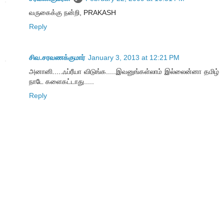
வருகைக்கு நன்றி, PRAKASH
Reply
சிவ.சரவணக்குமார்
January 3, 2013 at 12:21 PM
அனானி.....ஃப்ரீயா விடுங்க.....இவனுங்கள்லாம் இல்லைன்னா தமிழ்
நாடே களைகட்டாது.....
Reply