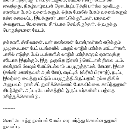
வைத்தது, நிகழ்வாழ்வுடன் தொடர்புப்படுத்தி பார்க்க உதவியது.
சரண்யா பேசும் வசனங்களும், அந்த போலீஸ் பேசும் வசனங்களும்
நல்ல கலகலப்பு. இயக்குனர் பாராட்டுக்குரியவர். மாதவன்
அவருடைய வேலையை சிறப்பாக செய்திருந்தார். அவருக்கு
பொருத்தமான வேடம்.
தக்காளி சீனிவாசன், யார் கண்ணன் போன்றவர்கள் எடுக்கும்
முழுமையான பேய் படங்களில் யாரும் லாஜிக் பார்க்க மாட்டார்கள்.
பாசில் எடுத்த பேய் படங்களில் லாஜிக் பார்த்தாலும் ஒரளவுக்கு
சரியாக இருக்கும். இது ஒருவித இரண்டுகெட்டான் நிலை படம்.
கண்றாவி வேஷம் போட்டெல்லாம் பயமுறுத்தாமல், கேமரா, இசை
(சங்கர் மகாதேவன் அன் கோ), எடிட்டிங் (ஸ்ரீகர் பிரசாத்), நடிப்பு
இவற்றை வைத்து மட்டும் பயமுறுத்தியிருப்பதால் நல்ல திகில்
அனுபவம். நான் சீட் நுனிக்கெல்லாம் போகவில்லை. சாய்ந்துதான்
கிடந்தேன். அப்படியே பக்கத்தில் இருப்பவர்களின் பயத்தை
ரசித்துக்கொண்டு.
--------
வெளியே வந்த நண்பன் போஸ்டரை பார்த்து சொன்னதுதான்
தலைப்பு.