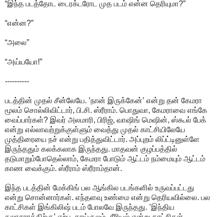
“இந்த படத்தோட டைரக்டரோட முத படம் என்ன தெரியுமா?”
“என்ன?”
“அலை”
“அய்யயோ!”
----------
படத்தின் முதல் சீன்லேயே. ’நான் இருக்கேன்’ என்று தன் கேமரா
மூலம் சொல்லிவிட்டார், பி.சி. ஸ்ரீராம். பொதுவா, கேமராவை எங்கே
வைப்பார்கள்? இவர் அலமாரி, பிரிஜ், வாஷிங் மெஷின், ஸ்கூல் பேக்
என்று எல்லாவற்றுக்குள்ளும் வைத்து முதல் காட்சியிலேயே
முத்திரையை நச் என்று பதித்துவிட்டார். அப்புறம் லிப்ட்டினுள்ளே
இருந்ததும் கலக்கலாக இருந்தது. மாதவன் குழப்பத்தில்
தடுமாறும்போதெல்லாம், கேமரா போடும் ஆட்டம் நம்மையும் ஆட்டம்
காண வைக்கும். ஸ்ரீராம் ஸ்ரீராம்தான்.
இந்த படத்தின் மேக்கிங் பல ஆங்கில படங்களில் உருவப்பட்டது
என்று சொன்னார்கள். எந்தளவு உண்மை என்று தெரியவில்லை. பல
காட்சிகள் இங்கிலிஷ் படம் போலவே இருந்தது. ’இந்திய
கலாசாரத்திற்கு’ ஏற்ப, தாய்குலம், சீரியல் என்று காட்சிகள்