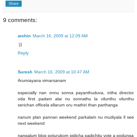
Share
9 comments:
archin
March 16, 2009 at 12:09 AM
:))
Reply
Suresh
March 16, 2009 at 10:47 AM
Arumiayana vimarsanam
especially nan onnu sonna payanthuduva, intha director
oda first padam alai nu sonnathu la vilunthu vilunthu
serichan officela ellarum oru mathiri than parthanga
nanum plan pannan weekend parkalam nu mudiyala ll see
next weekend
nangalum blog poturukom pidicha padichitu vote a podunga