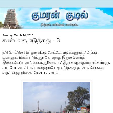
Sunday, March 14, 2010
கண்டதை எடுத்தது - 3
நடு ரோட்டுல நின்னுக்கிட்டு போட்டோ எடுக்கணுமா? அப்படி
ஒண்ணும் ரிஸ்க் எடுக்குற அளவுக்கு இதுல வொர்த்
இல்லையே’ன்னு நினைக்குறீங்களா? இது காருக்குள்ள உட்கார்ந்து,
கார் ரோட்டை கிராஸ் பண்ணும்போது எடுத்தது தான். ஸ்பெஷலா
வரும்’ன்னு நினைச்சேன். ப்ச். வரல.