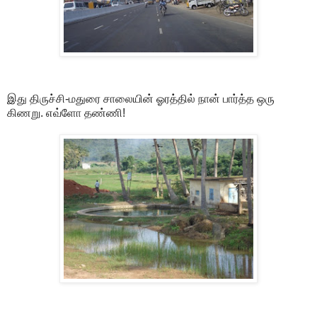
இது திருச்சி-மதுரை சாலையின் ஓரத்தில் நான் பார்த்த ஒரு
கிணறு. எவ்ளோ தண்ணி!