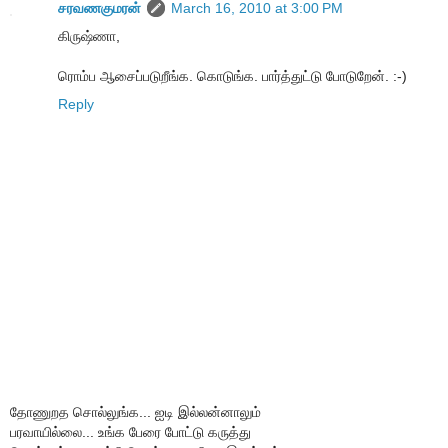
சரவணகுமரன்
March 16, 2010 at 3:00 PM
கிருஷ்ணா,
ரொம்ப ஆசைப்படுறீங்க. கொடுங்க. பார்த்துட்டு போடுறேன். :-)
Reply
தோணுறத சொல்லுங்க... ஐடி இல்லன்னாலும்
பரவாயில்லை... உங்க பேரை போட்டு கருத்து