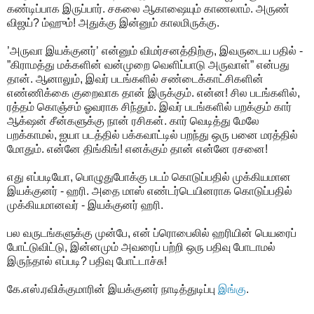
கண்டிப்பாக இருப்பார். சகலை ஆகாஷையும் காணலாம். அருண்
விஜய்? ம்ஹும்! அதுக்கு இன்னும் காலமிருக்கு.
’அருவா இயக்குனர்’ என்னும் விமர்சனத்திற்கு, இவருடைய பதில் -
”கிராமத்து மக்களின் வன்முறை வெளிப்பாடு அருவாள்” என்பது
தான். ஆனாலும், இவர் படங்களில் சண்டைக்காட்சிகளின்
எண்ணிக்கை குறைவாக தான் இருக்கும். என்ன! சில படங்களில்,
ரத்தம் கொஞ்சம் ஓவராக சிந்தும். இவர் படங்களில் பறக்கும் கார்
ஆக்‌ஷன் சீன்களுக்கு நான் ரசிகன். கார் வெடித்து மேலே
பறக்காமல், ஐயா படத்தில் பக்கவாட்டில் பறந்து ஒரு பனை மரத்தில்
மோதும். என்னே திங்கிங்! எனக்கும் தான் என்னே ரசனை!
எது எப்படியோ, பொழுதுபோக்கு படம் கொடுப்பதில் முக்கியமான
இயக்குனர் - ஹரி. அதை மாஸ் எண்டர்டெயினராக கொடுப்பதில்
முக்கியமானவர் - இயக்குனர் ஹரி.
பல வருடங்களுக்கு முன்பே, என் ப்ரொபைலில் ஹரியின் பெயரைப்
போட்டுவிட்டு, இன்னமும் அவரைப் பற்றி ஒரு பதிவு போடாமல்
இருந்தால் எப்படி? பதிவு போட்டாச்சு!
கே.எஸ்.ரவிக்குமாரின் இயக்குனர் நாடித்துடிப்பு
இங்கு
.