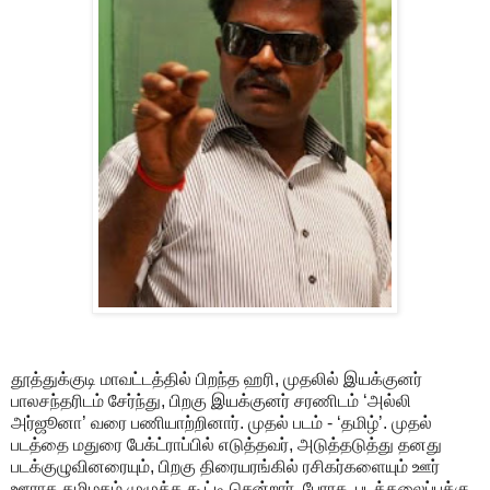
தூத்துக்குடி மாவட்டத்தில் பிறந்த ஹரி, முதலில் இயக்குனர்
பாலசந்தரிடம் சேர்ந்து, பிறகு இயக்குனர் சரணிடம் ‘அல்லி
அர்ஜூனா’ வரை பணியாற்றினார். முதல் படம் - ‘தமிழ்’. முதல்
படத்தை மதுரை பேக்ட்ராப்பில் எடுத்தவர், அடுத்தடுத்து தனது
படக்குழுவினரையும், பிறகு திரையரங்கில் ரசிகர்களையும் ஊர்
ஊராக தமிழகம் முழுக்க கூட்டி சென்றார். பேரரசு, படத்தலைப்புக்கு