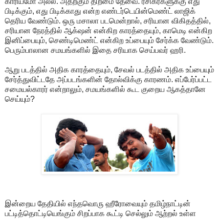
காரியமோ அல்ல. அதற்கும் திறமை தேவை. ரசிகர்களுக்கு எது
பிடிக்கும், எது பிடிக்காது என்ற எண்டர்டெயின்மெண்ட் லாஜிக்
தெரிய வேண்டும். ஒரு மசாலா படமென்றால், சரியான விகிதத்தில்,
சரியான நேரத்தில் ஆக்‌ஷன் என்கிற காரத்தையும், காமெடி என்கிற
இனிப்பையும், செண்டிமெண்ட் என்கிற உப்பையும் சேர்க்க வேண்டும்.
பெரும்பாலான சமயங்களில் இதை சரியாக செய்பவர் ஹரி.
ஆறு படத்தில் அதிக காரத்தையும், சேவல் படத்தில் அதிக உப்பையும்
சேர்த்துவிட்டதே அப்படங்களின் தோல்விக்கு காரணம். எப்பேர்ப்பட்ட
சமையல்காரர் என்றாலும், சமயங்களில் கூட குறைய ஆகத்தானே
செய்யும்?
இன்றைய தேதியில் எந்தவொரு ஹீரோவையும் தமிழ்நாட்டின்
பட்டித்தொட்டியெங்கும் சிறப்பாக கூட்டி செல்லும் ஆற்றல் உள்ள