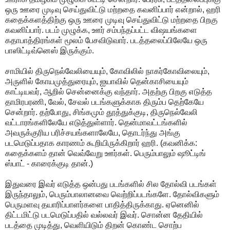
ஒரு ஊரை முடிவு செய்துவிட்டு மற்றதை கவனிப்பார் என்றால், ஹரி
கதைக்களத்திற்கு ஒரு ஊரை முடிவு செய்துவிட்டு மற்றதை பிறகு
கவனிப்பார். படம் முழுக்க, ஊர் சம்பந்தப்பட்ட விஷயங்களை
கதாபாத்திரங்கள் மூலம் பேசவிடுவார். படத்தலைப்பிலேயே ஒரு
பாஸிட்டிவ்னெஸ் இருக்கும்.
சாமியில் திருநெல்வேலியையும், கோவிலில் நாகர்கோவிலையும்,
அருளில் கோயமுத்துரையும், ஐயாவில் தென்காசியையும்
காட்டியவர், ஆறில் சென்னைக்கு வந்தார். அதற்கு பிறகு எடுத்த
தாமிரபரணி, வேல், சேவல் படங்களுக்காக திரும்ப தெற்கேயே
சென்றார். தற்போது, சிங்கமும் தூத்துக்குடி, திருநெல்வேலி
வட்டாரங்களிலேயே எடுத்துள்ளார். தென்மாவட்டங்களில்
அவருக்குரிய பரிச்சயங்களாலேயே, தொடர்ந்து அங்கு
படமெடுப்பதாக காரணம் கூறியிருக்கிறார் ஹரி. (கவனிக்க:
கதைக்களம் தான் வெவ்வேறு ஊர்கள். பெரும்பாலும் ஷூட்டிங்
ஸ்பாட் - காரைக்குடி தான்.)
இதுவரை இவர் எடுத்த ஒன்பது படங்களில் சில தோல்வி படங்கள்
இருந்தாலும், பெரும்பாலானவை வெற்றிப்படங்களே. தோல்விகளும்
பெருமளவு தயாரிப்பாளர்களை பாதித்திருக்காது. ஏனெனில்
திட்டமிட்டு படமெடுப்பதில் வல்லவர் இவர். சொன்ன தேதியில்
படத்தை முடித்து, வெளியிடும் திறன் கொண்ட சொற்ப