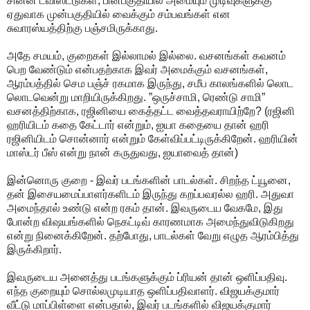
சின்ன ட்விஸ்ட்டுகள், பின்பகுதியில் அமையும் முடிவுகளுக்கு
ஏதுவாக முன்பகுதியில் வைக்கும் சம்பவங்கள் என
சுவாரஸ்யத்திற்கு பஞ்சமிருக்காது.
அதே சமயம், குறைகள் இல்லாமல் இல்லை. வசனங்கள் கவனம்
பெற வேண்டும் என்பதற்காக இவர் அமைக்கும் வசனங்கள்,
ஆரம்பத்தில் செம பஞ்ச் ரகமாக இருந்து, சமீப காலங்களில் லொட
லொடவென்று மாறியிருக்கிறது. ”ஒருச்சாமி, ரெண்டு சாமி”
வசனத்திற்காக, ரஜினியை கைத்தட்ட வைத்தவராயிற்றே? (ரஜினி
ஹரியிடம் கதை கேட்டார் என்றும், ஐயா கதையை தான் ஹரி
ரஜினியிடம் சொன்னார் என்றும் கேள்விப்பட்டிருக்கிறேன். ஹரியின்
மாஸ்டர் பீஸ் என்று நான் கருதுவது, ஐயாவைத் தான்)
இன்னொரு குறை - இவர் படங்களின் பாடல்கள். சிறந்த ட்யூனை,
தன் இசையமைப்பாளர்களிடம் இருந்து கறப்பவரல்ல ஹரி. அதுவா
அமைந்தால் உண்டு என்ற ரகம் தான். இவருடைய வேகமே, இது
போன்ற விஷயங்களில் நெகட்டிவ் காரணமாக அமைந்துவிடுகிறது
என்று நினைக்கிறேன். தற்போது, பாடல்கள் வேறு எழுத ஆரம்பித்து
இருக்கிறார்.
இவருடைய அனைத்து படங்களுக்கும் ப்ரியன் தான் ஒளிப்பதிவு.
எந்த குறையும் சொல்லமுடியாத ஒளிப்பதிவாளர். விஜயக்குமார்
வீட்டு மாப்பிள்ளை என்பதால், இவர் படங்களில் விஜயக்குமார்