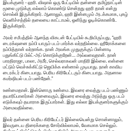
இயக்குனர் - ஹரி. விஷால் ஒரு பேட்டியில் தன்னை தமிழ்நாட்டின்
மூலை முடுக்கு எல்லாம் கொண்டு சென்றது ஹரி தான் என்று
சொல்லி இருக்கிறார். ஆனாலும், ஹரி இன்னமும் அடக்கமாக, புகழ்
வெளிச்சத்தில் தலையை காட்டாமல், ஒளிந்து ஓடிக்கொண்டே
இருக்கிறார்.
அவர் சமீபத்தில் ஆனந்த விகடன் பேட்டியில் கூறியிருப்பது, “ஹரி
டைரக்‌ஷனை நம்பி யாரும் படம் பார்க்க வர்றதில்லை. ஹீரோக்களை
நம்பித்தான் வர்றாங்க. நான் அவங்க முதுகுக்குப் பின்னாடி
பதுங்கிட்டு பில்ட்-அப் கொடுக்குறேன்... அவ்வளவுதான். நான்
பாரதிராஜா, பாலா, அமீர், செல்வராகவன் மாதிரி இல்லை. என்னை
மட்டும் வெச்சுக்கிட்டு ஜெயிக்க என்னால் முடியாது. நான் காவிய
டைரக்டர் கிடையாது. பெரிய கிரியேட்டரும் கிடையாது. அதனால
கமர்ஷியல் படம் பண்றேன்.”
உண்மைதான். இன்னொரு உண்மை. இவரை வைத்து படம் பண்ணும்
தயாரிப்பாளர்கள் அனைவரும், இவரை வைத்து அடுத்து ஒரு படம்
எடுக்கவும் தயாராக இருப்பார்கள். இது எல்லா இயக்குனர்களுக்கும்
அமைவதில்லை.
இவர் தன்னை பெரிய கிரியேட்டர் இல்லையென்று சொன்னாலும்,
இவருடைய திரைக்கதை சோர்வில்லாமல், வேகமாக செல்லும்.