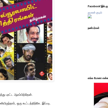
Facebook'இல் கும
குமரன் குடில்
நண்பர்கள்
எங்க போனா என்ன 
்து புரட்ட ஆரம்பித்தேன்.
ியிருந்தார், ஒரு கூட்டத்திற்கே. இப்படி.