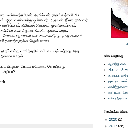
லா, உண்மைத்தமிழன், ஆயில்யன், ராஜம் ரஞ்சனி, கே.
். ஜோ, வண்ணத்துப்பூச்சியார், ஆதவன், இலா, நிலோபர்
ஏ.மாரீஸ்வரன், வினோத் கௌதம், முரளிகண்ணன்,
ஸ்டூடியோ.காம் அருண், கேபிள் ஷங்கர், ராஜா,
மா, கோவை ரகுநாதன் என ஊக்கமளித்து, தவறுகளைச்
ாசி நண்பர்களுக்கு பிரத்யேகமாக.
ப
றதே? என்று வாசித்ததில் என் பெயரும் வந்தது. அது
 நினைக்கிறேன்.
உங்க வசதிக்கு
ஆனந்த விகடனி
் பட்ட விஷயம், ரொம்ப மகிழ்வை கொடுத்தது.
Notable & M
ு நன்றியா?
கலாட்டா காமெ
மூன்றாம் கண
ார்.
வாசித்தவைகள
என் பயணங்க
மகேந்திரனின
நேரமிருந்தா இதையு
►
2020
(1)
►
2017
(26)