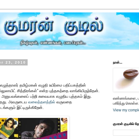
r 23, 2010
நான்...
எழுத்தாளர் தமிழ்மகன் எழுதி உயிர்மை பதிப்பகத்தின்
ல்லுலாயிட் சித்திரங்கள்” என்ற புத்தகத்தை வாங்கியிருந்தேன்.
 அனுபவங்களைப் பற்றி சுவையாக எழுதிய புத்தகம் இது.
எண்ணங்களை, பட
்தது. அவருடைய
வலைத்தளத்தில்
வருவதை
பகிர்ந்து கொள்ள.
்டங்களும் இட்டிருக்கிறேன்.
View my comple
குமரன் குடிலில் த