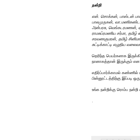
நன்றி
என். சொக்கன், பாஸ்டன் பா
பாலமுருகன், வா.மணிகண்டன
அன்பரசு, வெங்கடரமணன், 
ராமசுப்ரமணிய சர்மா, தமிழ் 
சரவணகுமரன், தமிழ் சினி
சுட்டிக்காட்டி எழுதிய வலைவ
தெரிந்த பெயர்களாக இருக்கி
நானாகத்தான் இருக்கும் என
எதிர்ப்பார்க்காமல் கண்ணில
பின்னூட்டத்திற்கு இப்படி ஒர
உங்க நன்றிக்கு ரொம்ப நன்றி ச
.