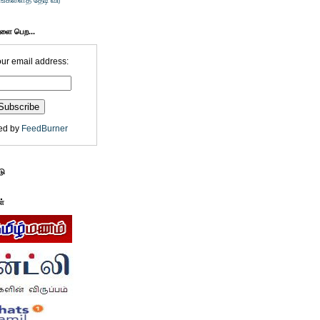
உங்களைத் தேடி வர
களை பெற...
our email address:
ed by
FeedBurner
டு
ள்