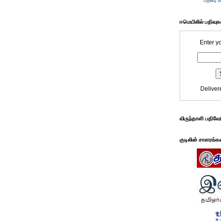
பதிவு 
ஈமெயிலில் பதிவு
Enter y
Deliver
விருந்தாளி பதிவே
குடிலின் சாளரங்க