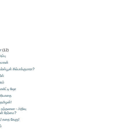
er
(12)
ம்பு
ழ்மகன்
வர்ஸ்பூன் சில்பாக்குமாரா?
வீஸ்
ிரம்
ியாலிட்டி ஷோ
மரியாதை
 தமிழன்!
s நந்தலாலா - அறிவு
ின் நேர்மை?
! கதை கேளு!
்