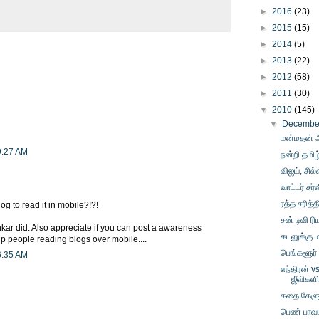
►
2016
(23)
►
2015
(15)
►
2014
(5)
►
2013
(22)
►
2012
(58)
►
2011
(30)
▼
2010
(145)
▼
Decemb
மன்மதன் அ
9:27 AM
நன்றி தமி
விஜய், சில்
வாட்டர் சர்
ரத்த சரித்த
g to read it in mobile?!?!
சன் டிவி ர
kar did. Also appreciate if you can post a awareness
கடனுக்கு 
elp people reading blogs over mobile....
பெங்களூர்
6:35 AM
எந்திரன் v
ஜீவிகள
கதை கேளு
பெண் பாவம