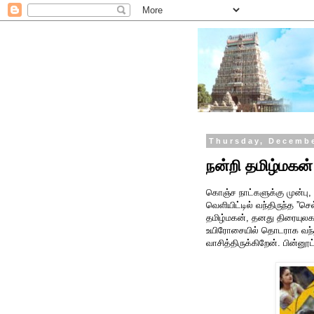
Thursday, Decembe
நன்றி தமிழ்மகன்
கொஞ்ச நாட்களுக்கு முன்பு, 
வெளியிட்டில் வந்திருந்த ”செ
தமிழ்மகன், தனது திரையுலக
உயிரோசையில் தொடராக வந
வாசித்திருக்கிறேன். பின்னூட