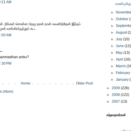
9:21 AM
மாண்புமிக
►
Novemb
►
October
(
். நீங்கள் சொன்ன பிறகு தான் நான் கவனித்தேன் இந்தப்
►
Septemb
ுன் வாங்கியிருந்தும் கூட.
►
August
(
4:50 AM
►
July
(10)
►
June
(12
..
►
May
(13)
r manmadhan anbu?
►
April
(16)
7:30 PM
►
March
(1
►
Februar
►
January
Home
Older Post
►
2009
(226)
s (Atom)
►
2008
(122)
►
2007
(13)
சந்தாதாரர்கள்