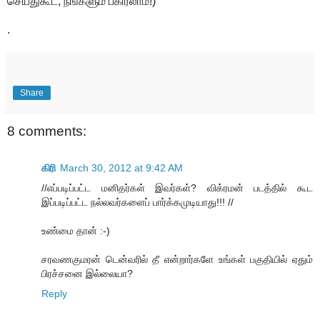
செய்துகூட, நீங்களும் பகிரலாம்!)
.
Share
8 comments:
கிரி
March 30, 2012 at 9:42 AM
//எப்படிப்பட்ட மனிதர்கள் இவர்கள்? விக்ரமன் படத்தில் கூட
இப்படிப்பட்ட நல்லவர்களைப் பார்க்கமுடியாது!!! //
உண்மை தான் :-)
சரவணகுமரன் டென்வரில் தீ என்றார்களே உங்கள் பகுதியில் ஏதும்
பிரச்சனை இல்லையா?
Reply