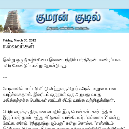
Friday, March 30, 2012
நல்லவர்கள்
இன்று ஒரு நிகழ்ச்சியை இணையத்தில் பார்த்தேன். கண்டிப்பாக
பகிர வேண்டும் என்று தோன்றியது.
---
கேரளாவில் லாட்டரி சீட்டு விற்றுவருகிறார் சுரேஷ். வறுமையான
வாழ்க்கைதான். இவரிடம் ஒருநாள் ஒரு அறுபது வயது
மதிக்கத்தக்க பெரியவர் லாட்டரி சீட்டு வாங்க வந்திருக்கிறார்.
பெரியவருக்கு திருமண வயதில் இரு பெண்கள். கஷ்டத்தில்
இருப்பவர் தான். ஐந்து சீட்டுகள் வாங்கியவர், ”எவ்வளவு?” என்று
கேட்க, சுரேஷ் “இருநூற்று ஐம்பது” என்று சொல்ல, “என்னிடம்
இப்போது அவ்வளவு இல்லை. நாளை வந்து வாங்கிக்கொள்கிறேன்”