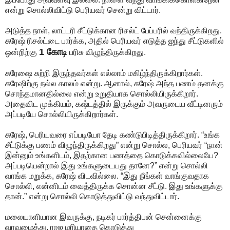
என்று சொல்லிவிட்டு பெரியவர் சென்று விட்டார்.
அடுத்த நாள், லாட்டரி சீட்டுக்கான ரிசல்ட் பேப்பரில் வந்திருக்கிறது.
சுரேஷ் ரிசல்ட்டை பார்க்க, அதில் பெரியவர் எடுத்த ஐந்து சீட்டுகளில்
1 கோடி
ஒன்றிற்கு
பரிசு விழுந்திருக்கிறது.
சுரேஷை சுற்றி இருந்தவர்கள் எல்லாம் மகிழ்ந்திருக்கிறார்கள்.
சுரேஷிற்கு நல்ல காலம் என்று. ஆனால், சுரேஷ் அந்த பணம் தனக்கு
சொந்தமானதில்லை என்று உறுதியாக சொல்லியிருக்கிறார்.
அதைவிட முக்கியம், கஷ்டத்தில் இருக்கும் அவருடைய வீட்டினரும்
அப்படியே சொல்லியிருக்கிறார்கள்.
சுரேஷ், பெரியவரை எப்படியோ தேடி கண்டுபிடித்திருக்கிறார். “உங்க
சீட்டுக்கு பணம் விழுந்திருக்கிறது” என்று சொல்ல, பெரியவர் “நான்
இன்னும் உங்களிடம், இதற்கான பணத்தை கொடுக்கவில்லையே?
அப்படியென்றால் இது உங்களுடையது தானே?” என்று சொல்லி
வாங்க மறுக்க, சுரேஷ் விடவில்லை. “இது நீங்கள் வாங்குவதாக
சொல்லி, என்னிடம் வைத்திருக்க சொன்ன சீட்டு. இது உங்களுக்கு
தான்.” என்று சொல்லி கொடுத்துவிட்டு வந்துவிட்டார்.
மலையாளியான இவருக்கு, நடிகர் பார்த்திபன் சென்னைக்கு
வரவழைத்து, ராஜ மரியாதை கொடுத்து