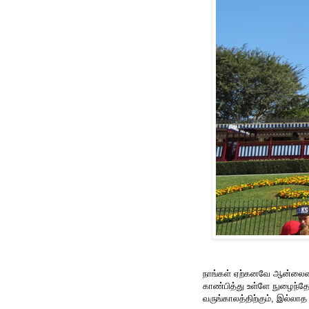
நாங்கள் ஏற்கனவே ஆன்லைனில்
காண்பித்து உள்ளே நுழைந்தோம்
வருங்காலத்திற்கும், இல்லாத 