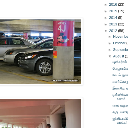
►
2016
(23)
►
2015
(15)
►
2014
(5)
►
2013
(22)
▼
2012
(58)
►
Novemb
►
October
(
►
Septemb
▼
August
(1
யுனிவர்சல்
மெழுகாவோ
மேடம் துசா
எனக்கொரு ஆ
இரவு நேர 
டிஸ்னிலேண
உலகம்
லாஸ் ஏஞ்சல்
ஒரு பயணத்
ஐக்கியாவி
வாங்க!