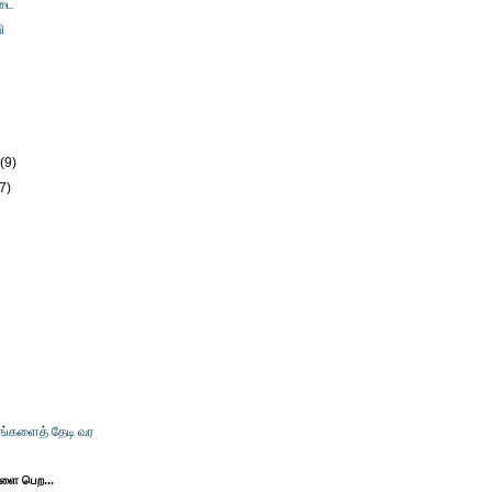
டை
ி
)
y
(9)
(7)
உங்களைத் தேடி வர
களை பெற...