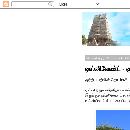
Sunday, August 26
டிஸ்னிலேண்ட் -
முந்திய பதிவின் தொடர்ச்சி.
டிஸ்னி நிறுவனத்திற்கு உலகம்
இருக்கும் டிஸ்னிலேண்ட் தான்
டிஸ்னியின் மேற்பார்வையில் 