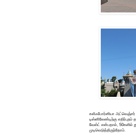
கலிஃபோர்னியா அட்வெஞ்சர் ப
டிஸ்னிலேண்டிற்கு எதிர்புறம
வேஸ்ட் என்பதால், 50களில் து
முடிவெடுத்திருந்தோம்.