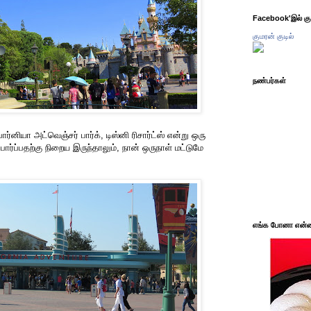
Facebook'இல் கும
குமரன் குடில்
நண்பர்கள்
்னியா அட்வெஞ்சர் பார்க், டிஸ்னி ரிசார்ட்ஸ் என்று ஒரு
 பார்ப்பதற்கு நிறைய இருந்தாலும், நான் ஒருநாள் மட்டுமே
எங்க போனா என்ன 