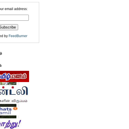
our email address:
ed by
FeedBurner
டு
ள்