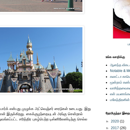
ப
உங்க வசதிக்கு
ஆனந்த விகடனி
Notable & M
கலாட்டா காமெ
மூன்றாம் கண
வாசித்தவைகள
என் பயணங்க
மகேந்திரனின
ார்க் என்பது முழுக்க அட்வெஞ்சர் ரைடுகள் உடையது. இது
நேரமிருந்தா இதையு
் தான் இருக்கிறது. கைக்குழந்தையுடன் அங்கு சென்றால்
வங்கப்பட்ட சரித்திர புகழ்பெற்ற டிஸ்னிலேண்டிற்கு செல்ல
►
2020
(1)
►
2017
(26)