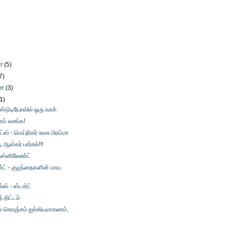
er
(5)
7)
er
(3)
1)
 ஸ்டுடியோவில் ஒரு வாக்
ம் வாங்க!
ட்ஸ் - மெய்நிகர் உலக பிரம்மா
ஸ்கர் பார்சல்!!!
டிஸ்னிலேண்ட்
்ட் - குழந்தைகளின் மாய
ஸ் - ஸ்டார்ட்
 திட்டம்
ல் கொஞ்சம் ஐக்கியமாகலாம்,