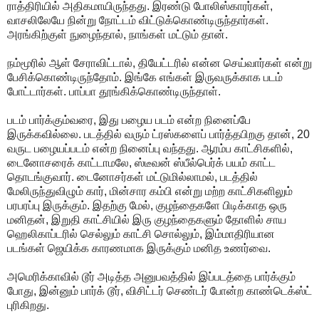
ராத்திரியில் அதிகமாயிருந்தது. இரண்டு போலிஸ்காரர்கள்,
வாசலிலேயே நின்று நோட்டம் விட்டுக்கொண்டிருந்தார்கள்.
அரங்கிற்குள் நுழைந்தால், நாங்கள் மட்டும் தான்.
நம்மூரில் ஆள் சேராவிட்டால், தியேட்டரில் என்ன செய்வார்கள் என்று
பேசிக்கொண்டிருந்தோம். இங்கே எங்கள் இருவருக்காக படம்
போட்டார்கள். பாப்பா தூங்கிக்கொண்டிருந்தாள்.
படம் பார்க்கும்வரை, இது பழைய படம் என்ற நினைப்பே
இருக்கவில்லை. படத்தில் வரும் ட்ரஸ்களைப் பார்த்தபிறகு தான், 20
வருட பழையப்படம் என்ற நினைப்பு வந்தது. ஆரம்ப காட்சிகளில்,
டைனோசரைக் காட்டாமலே, ஸ்டீவன் ஸ்பீல்பெர்க் பயம் காட்ட
தொடங்குவார். டைனோசர்கள் மட்டுமில்லாமல், படத்தில்
மேலிருந்துவிழும் கார், மின்சார கம்பி என்று மற்ற காட்சிகளிலும்
பரபரப்பு இருக்கும். இதற்கு மேல், குழந்தைகளே பிடிக்காத ஒரு
மனிதன், இறுதி காட்சியில் இரு குழந்தைகளும் தோளில் சாய
ஹெலிகாப்டரில் செல்லும் காட்சி சொல்லும், இம்மாதிரியான
படங்கள் ஜெயிக்க காரணமாக இருக்கும் மனித உணர்வை.
அமெரிக்காவில் டூர் அடித்த அனுபவத்தில் இப்படத்தை பார்க்கும்
போது, இன்னும் பார்க் டூர், விசிட்டர் செண்டர் போன்ற காண்டெக்ஸ்ட்
புரிகிறது.