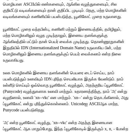
மொழியான
யில்
எண்களையும்
ஆங்கில
எழுத்துகளையும்
சில
 ASCII
, 
, 
குறியீட்டு
வடிவங்களையும்
தான்
குறிப்பிட
முடியும்
பிறகு
மற்ற
மொழிகளின்
. 
, 
வடிவங்களையும்
கணினியில்
பயன்படுத்த
யூனிகோட்
முறை
உருவானது
, 
.
யூனிகோட்
முறை
வந்தபின்பு
கணினி
மற்றும்
இணையத்தில்
தமிழிலும்
, 
, 
, 
மற்ற
மொழிகளிலும்
எழுத
முடிந்தாலும்
இணைய தளங்களுக்கு
, 
ஆங்கிலத்தில்
மட்டும்
தான்
பெயர்
வைக்க
முடிந்தது
தொண்ணூறுகளின்
. 
இறுதியில்
உருவாகிய
பின்
மற்ற
 IDN (Internationalized Domain Name) 
, 
மொழிகளிலும்
இணைய
தளங்களுக்குப்
பெயர்
வைக்கலாம்
என்ற
நிலை
உருவாகியது
.
உலக
மொழிகளில்
இணைய தளங்களின்
பெயரை
டைப்
செய்ய
நாம்
, 
பயன்படுத்தும்
உலாவியும்
புரிந்த
செயலியாக
இருக்க
வேண்டும்
நாம்
 IDN 
. 
உள்ளீடு
செய்யும்
ஒவ்வொரு
யூனிகோட்
எழுத்தும்
அதற்குரிய
ப்யூனிகோட்
, 
எழுத்துகளாக
உலாவி
மாற்றும்
உதாரணத்திற்கு
நாம்
அ
என்று
(Punycode) 
. 
, 
 '
' 
எழுதினால்
உலாவி
என
மாற்றும்
என்று
தொடங்கினால்
அது
, 
 'xn--vkc' 
. 'xn--' 
, 
ப்யூனிகோட்
என்று
புரிந்துக்கொள்ளலாம்
ஐ
ஆக
மாற்ற
. Unicode
 ASCII
, 
பயன்படுகிறது
Punycode 
.
அ
என்ற
யூனிகோட்
எழுத்து
என்ற
அதற்கு
இணையான
'
' 
, 'xn--vkc' 
ப்யூனிகோட்
ஆக
மாறும்போது
இந்த
ப்யூனிகோடில்
இருக்கும்
போன்ற
, 
 x, n, - 