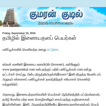
Friday, September 23, 2016
தமிழில் இணையதளப் பெயர்கள்
பனிப்பூக்களில் வெளிவந்த எனது 
கட்டுரை
.
உங்கள்
கணினி
இணைய
உலாவியில்
என்றேனும்
 (browser), 
என்பதற்குப்
பதில்
பனிப்பூக்கள்
என்று
www.panippookkal.com 
.com 
தட்டச்சுச்
செய்து
பின்பு
திருத்தியிருக்கிறீர்களா
இனி
திருத்த
வேண்டாம்
, 
? 
. 
அதுவும்
உங்களைப்
பனிப்பூக்கள்
தளத்திற்குச்
சரியாகக்
கொண்டு
வந்துவிடும்
.
அதாவது
இணையத்தளங்களின்
பெயர்கள்
ஆங்கிலத்தில்
மட்டுமல்லாமல்
, 
, 
தமிழ்
போன்ற
மற்ற
உலக
மொழிகளிலும்
வைப்பதற்கு
வழிவகைகள்
இருக்கின்றன
இனி
அழகுத்தமிழிலேயே
இணையதளங்களுக்குப்
பெயர்
. 
, 