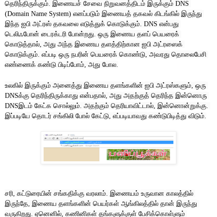
தெரிந்திருக்கும்
இணையச்
சேவை
நிறுவனத்திடம்
இருக்கும்
. 
 DNS 
எனப்படும்
இணையத்
தகவல்
கிடங்கில்
இருந்து
(Domain Name System) 
இந்த
ஐபி
அட்ரஸ்
தகவலை
எடுத்துக் கொடுக்கும்
என்பது
. DNS 
டெலிஃபோன்
டைரக்டரி
போன்றது
ஒரு
இணைய தளப்
பெயரைக்
. 
கொடுத்தால்
அது
அந்த
இணைய தளத்திற்கான
ஐபி
அட்ரஸைக்
, 
கொடுக்கும்
எப்படி
ஒரு
நபரின்
பெயரைக்
கொண்டு
அவரது
தொலைபேசி
. 
, 
எண்ணைக்
கண்டு
பிடிப்போம்
அது
போல
, 
.
உலகில்
இருக்கும்
அனைத்து
இணைய தளங்களின்
ஐபி
அட்ரஸ்களும்
ஒரு
, 
க்கு
தெரிந்திருக்காது
என்பதால்
அது
அதற்குத்
தெரிந்த
இன்னொரு
DNS
, 
இடம்
கேட்க
சொல்லும்
அதற்கும்
தெரியாவிட்டால்
இன்னொன்றுக்கு
DNS
. 
, 
. 
இப்படியே
தொடர்
சங்கிலி
போல்
கேட்டு
எப்படியாவது
கண்டுபிடித்து
விடும்
, 
.
சரி
கட்டுரையின்
சங்கதிக்கு
வரலாம்
இணையம்
உருவான
காலத்தில்
, 
. 
இருந்தே
இணைய தளங்களின்
பெயர்கள்
ஆங்கிலத்தில்
தான்
இருந்து
, 
வருகிறது
ஏனெனில்
கணினிகள்
தங்களுக்குள்
பேசிக்கொள்ளும்
. 
, 