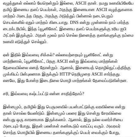
எழுத்துகள்
எல்லாம்
வேறென்றும்
இல்லை
தான்
நமது
உலாவியிலேயே
, ASCII 
. 
தமிழ்
இணைய தளப்
பெயர்கள்
அதற்கு
இணையான
எழுத்துகளாக
, 
 ASCII 
மாற்றம்
அடைந்த
பிறகு
அதற்கு
அடுத்துப்
பின்னால்
நடைபெறும்
, 
செயல்களில்
ஏதும்
மாற்றம்
கிடையாது
என்று
முன்னால்
நாம்
பார்த்த
. DNS 
டைரக்டரியில்
இந்த
ப்யூனிகோட்
இணைய தளப்
பெயர்களுக்கு
உரிய
ஐபி
, 
அட்ரஸ்
இருக்கும்
அதன்
மூலம்
நாம்
செல்ல
நினைத்த
தளங்களுக்கு
நம்மை
. 
உலாவி
எடுத்துச்
செல்லும்
.
ஏன்
இதில்
இவ்வளவு
சிக்கல்
எல்லாவற்றையும்
யூனிகோட்
என்று
? 
மாற்றினால்
ப்யூனிகோட்
பிறகு
என்று
இவ்வளவு
மாற்றங்கள்
, 
, 
 ASCII 
தேவையில்லை
எனத்
தோன்றும்
ஆனால்
இணையத்
தொழில்நுட்பத்திற்கு
. 
, 
முக்கியப்
பின்புலனாக
இருக்கும்
நெறிமுறை
சார்ந்தது
 HTTP 
 ASCII 
. 
எனவே
இது
போன்ற
இடைநிலை
மொழி
மாற்றங்கள்
தேவைப்படுகின்றன
, 
.
சரி
இவ்வளவு
கஷ்டப்பட்டு
என்ன
சாதித்தோம்
, 
?
இன்னமும்
தமிழில்
இது
பெருமளவில்
பயன்பாட்டுக்கு
வரவில்லை
என்று
, 
தான்
சொல்ல
வேண்டும்
இன்னமும்
பலரை
இது
சென்று
சேரவில்லை
. 
என்பது
ஒரு
காரணமாக
இருக்கலாம்
ஆனால்
இது
நல்ல
வளர்ச்சியை
. 
, 
அடையும்
போது
இதன்
பலன்கள்
கண்கூடும்
வாய்ப்பு
வரும்
அவரவர்
, 
. 
சொந்த
மொழியில்
இணைய தளங்களுக்குப்
பெயர்
வைக்கும்
போது
, 