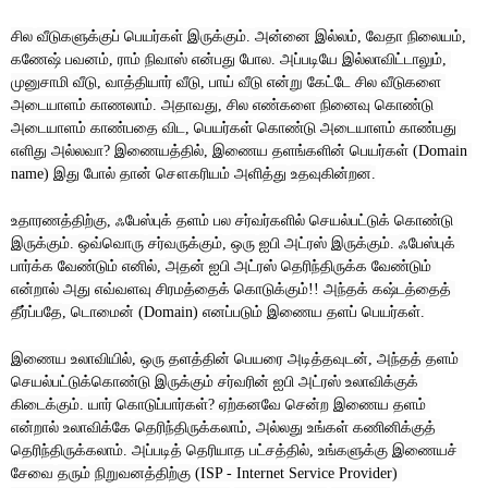
சில
வீடுகளுக்குப்
பெயர்கள்
இருக்கும்
அன்னை
இல்லம்
வேதா
நிலையம்
. 
, 
, 
கணேஷ்
பவனம்
ராம்
நிவாஸ்
என்பது
போல
அப்படியே
இல்லாவிட்டாலும்
, 
. 
, 
முனுசாமி
வீடு
வாத்தியார்
வீடு
பாய்
வீடு
என்று
கேட்டே
சில
வீடுகளை
, 
, 
அடையாளம்
காணலாம்
அதாவது
சில
எண்களை
நினைவு
கொண்டு
. 
, 
அடையாளம்
காண்பதை
விட
பெயர்கள்
கொண்டு
அடையாளம்
காண்பது
, 
எளிது
அல்லவா
இணையத்தில்
இணைய தளங்களின்
பெயர்கள்
? 
, 
 (Domain 
இது
போல்
தான்
சௌகரியம்
அளித்து
உதவுகின்றன
name) 
.
உதாரணத்திற்கு
ஃபேஸ்புக்
தளம்
பல
சர்வர்களில்
செயல்பட்டுக்
கொண்டு
, 
இருக்கும்
ஒவ்வொரு
சர்வருக்கும்
ஒரு
ஐபி
அட்ரஸ்
இருக்கும்
ஃபேஸ்புக்
. 
, 
. 
பார்க்க
வேண்டும்
எனில்
அதன்
ஐபி
அட்ரஸ்
தெரிந்திருக்க
வேண்டும்
, 
என்றால்
அது
எவ்வளவு
சிரமத்தைக்
கொடுக்கும்
அந்தக்
கஷ்டத்தைத்
!! 
தீர்ப்பதே
டொமைன்
எனப்படும்
இணைய தளப் பெயர்கள்
, 
 (Domain) 
.
இணைய
உலாவியில்
ஒரு
தளத்தின்
பெயரை
அடித்தவுடன்
அந்தத்
தளம்
, 
, 
செயல்பட்டுக்கொண்டு
இருக்கும்
சர்வரின்
ஐபி
அட்ரஸ்
உலாவிக்குக்
கிடைக்கும்
யார்
கொடுப்பார்கள்
ஏற்கனவே
சென்ற
இணைய தளம்
. 
? 
என்றால்
உலாவிக்கே
தெரிந்திருக்கலாம்
அல்லது
உங்கள்
கணினிக்குத்
, 
தெரிந்திருக்கலாம்
அப்படித்
தெரியாத பட்சத்தில்
உங்களுக்கு
இணையச்
. 
, 
சேவை
தரும்
நிறுவனத்திற்கு
 (ISP - Internet Service Provider) 