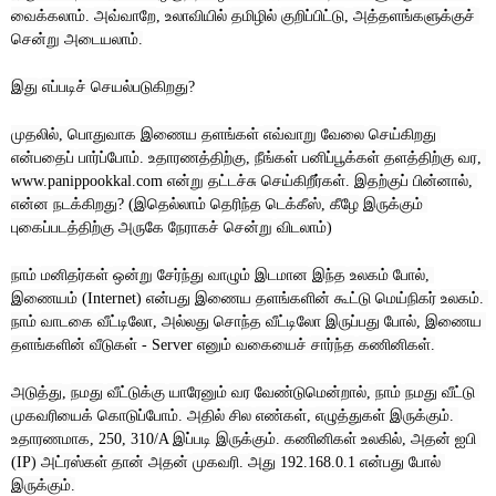
வைக்கலாம்
அவ்வாறே
உலாவியில்
தமிழில்
குறிப்பிட்டு
அத்தளங்களுக்குச்
. 
, 
, 
சென்று
அடையலாம்
.
இது
எப்படிச்
செயல்படுகிறது
?
முதலில்
பொதுவாக
இணைய தளங்கள்
எவ்வாறு
வேலை
செய்கிறது
, 
என்பதைப்
பார்ப்போம்
உதாரணத்திற்கு
நீங்கள்
பனிப்பூக்கள்
தளத்திற்கு
வர
. 
, 
, 
என்று
தட்டச்சு
செய்கிறீர்கள்
இதற்குப்
பின்னால்
www.panippookkal.com 
. 
, 
என்ன
நடக்கிறது
இதெல்லாம்
தெரிந்த
டெக்கீஸ்
கீழே
இருக்கும்
? (
, 
புகைப்படத்திற்கு
அருகே
நேராகச்
சென்று
விடலாம்
)
நாம்
மனிதர்கள்
ஒன்று
சேர்ந்து
வாழும்
இடமான
இந்த
உலகம்
போல்
, 
இணையம்
என்பது
இணைய தளங்களின்
கூட்டு
மெய்நிகர்
உலகம்
 (Internet) 
. 
நாம்
வாடகை
வீட்டிலோ
அல்லது
சொந்த
வீட்டிலோ
இருப்பது
போல்
இணைய 
, 
, 
தளங்களின்
வீடுகள்
எனும்
வகையைச்
சார்ந்த
கணினிகள்
 - Server 
.
அடுத்து
நமது
வீட்டுக்கு
யாரேனும்
வர
வேண்டுமென்றால்
நாம்
நமது
வீட்டு
, 
, 
முகவரியைக்
கொடுப்போம்
அதில்
சில
எண்கள்
எழுத்துகள்
இருக்கும்
. 
, 
. 
உதாரணமாக
இப்படி
இருக்கும்
கணினிகள்
உலகில்
அதன்
ஐபி
, 250, 310/A 
. 
, 
அட்ரஸ்கள்
தான்
அதன்
முகவரி
அது
என்பது
போல்
(IP) 
. 
 192.168.0.1 
இருக்கும்
.