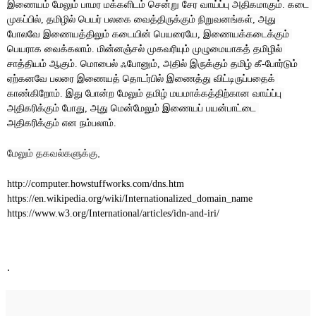
இணையம்
மேலும்
பாமர
மக்களிடம்
சென்று
சேர
வாய்ப்பு
அதிகமாகும்
கடை
. 
முகப்பில்
தமிழில்
பெயர்
பலகை
வைத்திருக்கும்
நிறுவனங்கள்
அது
, 
, 
போலவே
இணையத்திலும்
கடையின்
பெயரையே
இணையக்கடைக்கும்
, 
பெயராக
வைக்கலாம்
மின்னஞ்சல்
முகவரியும்
முழுமையாகத்
தமிழில்
. 
சாத்தியம்
ஆகும்
மொபைல்
ஃபோனும்
அதில்
இருக்கும்
தமிழ்
கீ
போர்டும்
. 
, 
-
ஏற்கனவே
பலரை
இணையத்
தொடர்பில்
இணைத்து விட்டிருப்பதைக்
காண்கிறோம்
இது
போன்ற
மேலும்
தமிழ் மயமாக்கத்திற்கான
வாய்ப்பு
. 
அதிகரிக்கும்
போது
அது
மென்மேலும்
இணையப்
பயன்பாட்டை
, 
அதிகரிக்கும்
என
நம்பலாம்
.
மேலும்
தகவல்களுக்கு
,
http://computer.howstuffworks.com/dns.htm
https://en.wikipedia.org/wiki/Internationalized_domain_name
https://www.w3.org/International/articles/idn-and-iri/
.