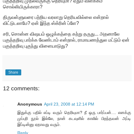
பகுத்தறிவு முதல்வருக்கு தெரியுமா? ஏதும் விளக்கம்
சொல்லியிருக்காரா?
திருவள்ளுவரை பற்றிய வரலாறு தெரியவில்லை என்றால்
விட்டுடலாமே? ஏன் இந்த ஸ்க்ரின் ப்ளே?
சரி, சொன்ன விஷயம் ஒழுக்கத்தை கற்று தருது... அதனாலே
பகுத்தறிவு பார்க்க வேண்டாம் என்றால், ராமாயணத்துல மட்டும் ஏன்
பகுத்தறிவு புகுந்து விளையாடுது?
Share
12 comments:
Anonymous
April 23, 2008 at 12:14 PM
இதுக்கு பதில் எப்டி வரும் தெரியுமா? நீ ஒரு பார்ப்பன்.... எனக்கு
முப்புரி நூல் இல்லே, நான் கடவுளில் காலில் பிறந்தவன் அப்டி
இப்டின்னு ஏதாவது வரும்.
Reply