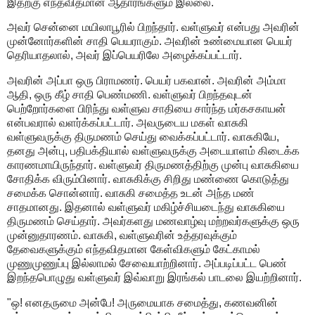
இதற்கு எந்தவிதமான ஆதாரங்களும் இல்லை.
அவர் சென்னை மயிலாபூரில் பிறந்தார். வள்ளுவர் என்பது அவரின்
முன்னோர்களின் சாதி பெயராகும். அவரின் உண்மையான பெயர்
தெரியாதலால், அவர் இப்பெயரிலே அழைக்கப்பட்டார்.
அவரின் அப்பா ஒரு பிராமணர். பெயர் பகவான். அவரின் அம்மா
ஆதி, ஒரு கீழ் சாதி பெண்மணி. வள்ளுவர் பிறந்தவுடன்
பெற்றோர்களை பிரிந்து வள்ளுவ சாதியை சார்ந்த மர்கசகாயன்
என்பவரால் வளர்க்கப்பட்டார். அவருடைய மகள் வாசுகி
வள்ளுவருக்கு திருமணம் செய்து வைக்கப்பட்டார். வாசுகியே,
தனது அன்பு,
பதிபக்தியால் வள்ளுவருக்கு
அடையாளம் கிடைக்க
காரணமாயிருந்தார். வள்ளுவர் திருமணத்திற்கு முன்பு வாசுகியை
சோதிக்க விரும்பினார். வாசுகிக்கு சிறிது மண்ணை கொடுத்து
சமைக்க சொன்னார். வாசுகி சமைத்த உடன் அந்த மண்
சாதமானது. இதனால் வள்ளுவர் மகிழ்ச்சியடைந்து வாசுகியை
திருமணம் செய்தார். அவர்களது மணவாழ்வு மற்றவர்களுக்கு ஒரு
முன்னுதாரணம். வாசுகி, வள்ளுவரின் உத்தரவுக்கும்
தேவைகளுக்கும் எந்தவிதமான கேள்விகளும் கேட்காமல்
முணுமுணுப்பு இல்லாமல் சேவையாற்றினார். அப்படிப்பட்ட பெண்
இறந்தபொழுது வள்ளுவர் இவ்வாறு இரங்கல் பாடலை இயற்றினார்.
"ஒ! எனதருமை அன்பே! அருமையாக சமைத்து, கணவனின்