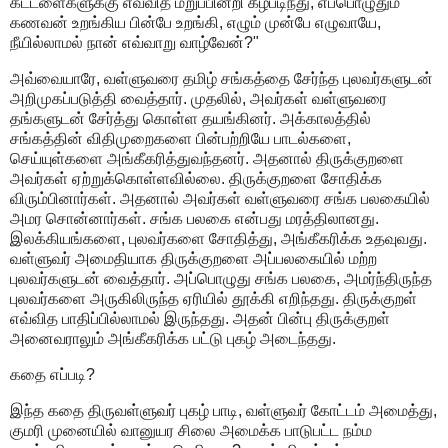
கட்டளைகளுக்கு எவ்வித மறுப்பின்றி கீழ்படிந்து, எப்பொழுதும்
கணவன் உறங்கிய பின்பே உறங்கி, எழும் முன்பே எழுவாயே,
நீயில்லாமல் நான் எவ்வாறு வாழ்வேன்?"
அவ்வையாரே, வள்ளுவரை தமிழ் சங்கத்தை சேர்ந்த புலவர்களுடன்
அறிமுகப்படுத்தி வைத்தார். முதலில், அவர்கள் வள்ளுவரை
தங்களுடன் சேர்த்து கொள்ள தயங்கினர். அக்காலத்தில்
சங்கத்தின் விதிமுறைகளை பின்பற்றியே பாடல்களை,
செய்யுள்களை அங்கீகரித்துவந்தனர். அதனால் திருக்குறளை
அவர்கள் ஏற்றுக்கொள்ளவில்லை. திருக்குறளை சோதிக்க
விரும்பினார்கள். அதனால் அவர்கள் வள்ளுவரை சங்க பலகையில்
அமர சொன்னார்கள். சங்க பலகை என்பது மரத்திலானது.
இலக்கியங்களை, புலவர்களை சோதித்து, அங்கீகரிக்க உதவுவது.
வள்ளுவர் அமைதியாக திருக்குறளை அப்பலகையில் மற்ற
புலவர்களுடன் வைத்தார். அப்பொழுது சங்க பலகை, அமர்ந்திருந்த
புலவர்களை அருகிலிருந்த ஏரியில் தூக்கி எறிந்தது. திருக்குறள்
எவ்வித பாதிப்பில்லாமல் இருந்தது. அதன் பின்பு திருக்குறள்
அனைவராலும் அங்கீகரிக்க பட்டு புகழ் அடைந்தது.
கதை எப்படி?
இந்த கதை திருவள்ளுவர் புகழ் பாடி, வள்ளுவர் கோட்டம் அமைத்து,
குமரி முனையில் வானுயர சிலை அமைக்க பாடுபட்ட நம்ம