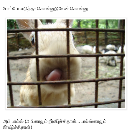
போட்டோ எடுத்தா கொன்னுடுவேன் கொன்னு...
அபி பால்ஸ் (அபினாலும் நீர்வீழ்ச்சிதான்... பால்ஸ்னாலும்
நீர்வீழ்ச்சிதான்)