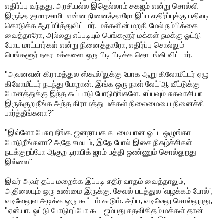
எதிர்ப்பு வந்தது. அரசியல்ல இதெல்லாம் சகஜம் என்று சொல்லி
இருந்த குமாரசாமி, என்ன நினைத்தாரோ இப்ப எதிர்ப்புக்கு பதிலடி
கொடுக்க ஆரம்பித்துவிட்டார். மக்களின் மறதி மேல் நம்பிக்கை
வைத்தாரோ, அல்லது எப்படியும் பெங்களூர் மக்கள் நமக்கு ஓட்டு
போட மாட்டார்கள் என்று நினைத்தாரோ, எதிர்ப்பு சொல்லும்
பெங்களூர் நகர மக்களை ஒரு பிடி பிடிக்க தொடங்கி விட்டார்.
"அவனவன் கிராமத்துல ஸ்கூல்'லுக்கு போக ஆறு கிலோமீட்டர் ஏழு
கிலோமீட்டர் நடந்து போறான். இங்க ஒரு நாள் லேட்'ஆ வீட்டுக்கு
போனத்துக்கு இந்த கூப்பாடு போடுறீங்களே, எப்பவும் சுகவாசியா
இருக்குற நீங்க அந்த கிராமத்து மக்கள் நிலைமையை நினைச்சி
பார்த்தீங்களா?"
"இவ்ளோ பேசுற நீங்க, ஜனநாயக கடமையான ஓட்ட ஒழுங்கா
போடுறீங்களா? அதே சமயம், இதே போல் இசை நிகழ்ச்சிகள்
நடக்குறப்போ ஆகுற டிராபிக் ஜாம் பத்தி ஒண்ணும் சொல்லுறது
இல்லை"
இவர் அவர் தப்ப மறைக்க இப்படி எதிர் வாதம் வைத்தாலும்,
அதிலையும் ஒரு உண்மை இருக்கு. சேவல் படத்துல 'வழக்கம் போல்',
வடிவேலுவ அடிக்க ஒரு கூட்டம் கூடும். அப்ப, வடிவேலு சொல்லுறது,
"ஏன்யா, ஓட்டு போடுறப்போ கூட ஐம்பது சதவிகிதம் மக்கள் தான்