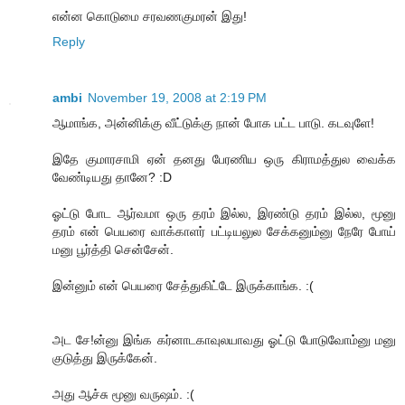
என்ன கொடுமை சரவணகுமரன் இது!
Reply
ambi
November 19, 2008 at 2:19 PM
ஆமாங்க, அன்னிக்கு வீட்டுக்கு நான் போக பட்ட பாடு. கடவுளே!
இதே குமாரசாமி ஏன் தனது பேரணிய ஒரு கிராமத்துல வைக்க
வேண்டியது தானே? :D
ஓட்டு போட ஆர்வமா ஒரு தரம் இல்ல, இரண்டு தரம் இல்ல, மூனு
தரம் என் பெயரை வாக்காளர் பட்டியலுல சேக்கனும்னு நேரே போய்
மனு பூர்த்தி சென்சேன்.
இன்னும் என் பெயரை சேத்துகிட்டே இருக்காங்க. :(
அட சே!ன்னு இங்க கர்னாடகாவுலயாவது ஓட்டு போடுவோம்னு மனு
குடுத்து இருக்கேன்.
அது ஆச்சு மூனு வருஷம். :(