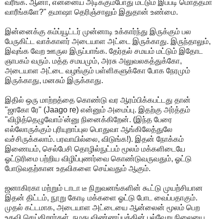
வரீங்க. ஆனா, என்னைய அடிக்கும்போது மட்டும் இப்படி மொத்தமா
வாரீங்களே?" தமாஷா தெரிஞ்சாலும் இதுதான் உண்மை.
இன்னைக்கு கம்ப்யூட்டர் முன்னாடி உக்கார்ந்து இருக்கும் பல
பேருகிட்ட வாக்காளர் அடையாள அட்டை இருக்காது. இருந்தாலும்,
இவுங்க வேற ஊருல இருப்பாங்க. தேர்தல் சமயம் மட்டும் இதோட
ஞாபகம் வரும். மத்த சமயமும், அரசு அலுவலகத்துக்கோ,
அடையாள அட்டை வழங்கும் பள்ளிகளுக்கோ போக நேரமும்
இருக்காது, மனசும் இருக்காது.
இதில் ஒரு மாற்றத்தை கொண்டு வர ஆரம்பிக்கபட்டது தான்
"ஜாகோ ரே" (Jaago re) என்னும் அமைப்பு. இதற்கு அர்த்தம்
"விழித்தெழுவோம்'ன்னு நினைக்கிறேன். (இந்த பேரை
எல்லோருக்கும் புரியுறாப்புல பொதுவா ஆங்கிலேத்துலே
வச்சிருக்கலாம். பரவாயில்லை, விடுங்க!). இதன் நோக்கம்
இணையம், செல்பேசி தொழில்நுட்பம் மூலம் மக்களிடையே
ஓட்டுரிமை பற்றிய விழிப்புணர்வை கொண்டுவருவதும், ஓட்டு
போடுவதற்கான உதவிகளை செய்வதும் ஆகும்.
ஜனாகிரகா மற்றும் டாடா டீ நிறுவனங்களின் கூட்டு முயற்சியான
இதன் திட்டம், நூறு கோடி மக்களை ஓட்டு போட வைப்பதாகும்.
முதல் கட்டமாக, அடையாள அட்டையை ஆன்லைன் மூலம் பெற
உதவி செய்கிறார்கள். நமது விண்ணப்பத்தின் பல்வேறு நிலையை