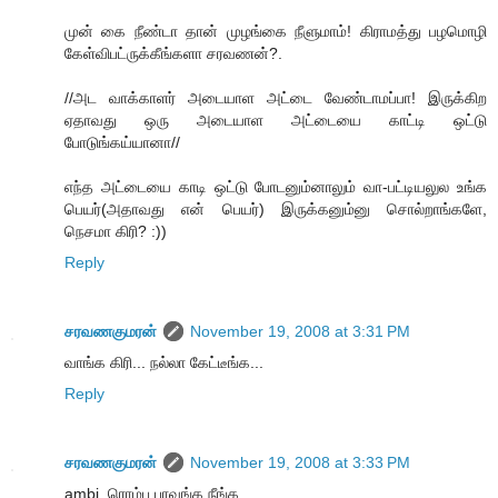
முன் கை நீண்டா தான் முழங்கை நீளுமாம்! கிராமத்து பழமொழி
கேள்விபட்ருக்கீங்களா சரவணன்?.
//அட வாக்காளர் அடையாள அட்டை வேண்டாமப்பா! இருக்கிற
ஏதாவது ஒரு அடையாள அட்டையை காட்டி ஒட்டு
போடுங்கய்யானா//
எந்த அட்டையை காடி ஒட்டு போடனும்னாலும் வா-பட்டியலுல உங்க
பெயர்(அதாவது என் பெயர்) இருக்கனும்னு சொல்றாங்களே,
நெசமா கிரி? :))
Reply
சரவணகுமரன்
November 19, 2008 at 3:31 PM
வாங்க கிரி... நல்லா கேட்டீங்க...
Reply
சரவணகுமரன்
November 19, 2008 at 3:33 PM
ambi, ரொம்ப பாவங்க நீங்க..