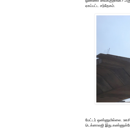
ஒண்ணா வைக்குறாங்க? அதுவும
ஏகப்பட்ட சந்தேகம்.
மேட்டர் ஒண்ணுமில்லை. ஊசி 
டெக்னாலஜி இது.கண்ணுக்கே