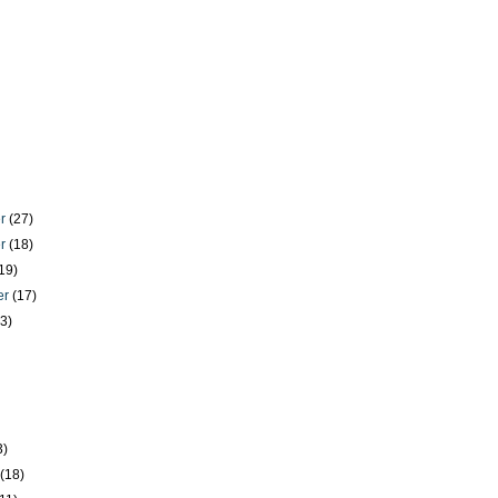
er
(27)
er
(18)
19)
er
(17)
23)
)
3)
y
(18)