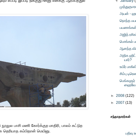
் எப்படி இப்படி நிக்குது?ன்னு எனக்கு ஆரம்பத்துல
▼
January
முத்துகுமர
அயன் - ஹா
நொந்த பய
பயணங்கள் -
அஜித் ரசி
பொங்கல் ப
ஆனந்த விக
அதிக ஹிட
யார்?
உயிர் பாகி
சிம்பு டிரெ
பெங்களூர் 
ஹைவே
►
2008
(122)
►
2007
(13)
சந்தாதாரர்கள்
நூலுல பாசி மணி கோர்க்குற மாதிரி, பாலம் கட்டுற
 தெரியாத கம்பிதான் மெயினு.
பதிவு 