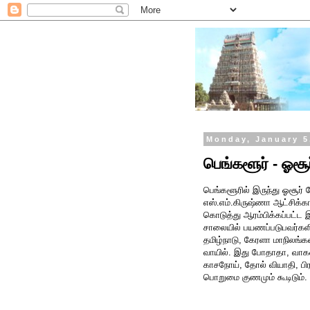
Monday, January 5
பெங்களூர் - ஓசூ
பெங்களூரில் இருந்து ஓசூர் ப
எஸ்.எம்.கிருஷ்ணா ஆட்சிக்க
கொடுத்து ஆரம்பிக்கப்பட்ட
சாலையில் பயணப்படுபவர்கள
தமிழ்நாடு, கேரளா மாநிலங்க
வாயில். இது போதாதா, வாகன
காசநோய், தோல் வியாதி, பிரஷ
பொறுமை குணமும் கூடிடும்.