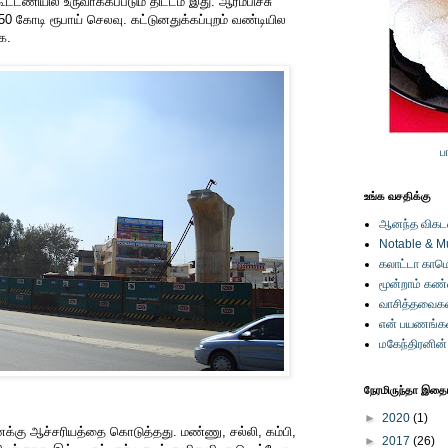
ட்டணியில் உருவாக்கப்படும் திட்டம் இது. ஆரம்பிச்சு
0 கோடி ரூபாய் செலவு. கட்டுனதுக்கப்புறம் வண்டியில
க.
ப
உங்க வசதிக்கு
ஆனந்த விகடனி
Notable & M
கலாட்டா காமெ
மூன்றாம் கண
வாசித்தவைகள
என் பயணங்க
மகேந்திரனின
நேரமிருந்தா இதையு
►
2020
(1)
எனக்கு ஆச்சரியத்தை கொடுத்தது. மண்ணு, சல்லி, கம்பி,
►
2017
(26)