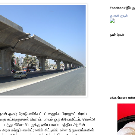
Facebook'இல் கும
குமரன் குடில்
நண்பர்கள்
எங்க போனா என்ன 
தான் ஓசூர் ரோடு எலிவேட்டட் ஹைவே பிராஜக்ட். ரோட்ட
்தை கட்டுறதுதான் பிளான். பாலம் ஒரு கிலோமீட்டர், ரெண்டு
ட்ட பத்து கிலோமீட்டருக்கு ஒரே பாலம். மத்திய அரசின்
ரசு மற்றும் எலக்ட்ரானிக் சிட்டியில் உள்ள நிறுவனங்களின்