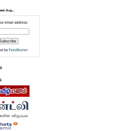
களை பெற...
our email address:
ed by
FeedBurner
டு
ள்