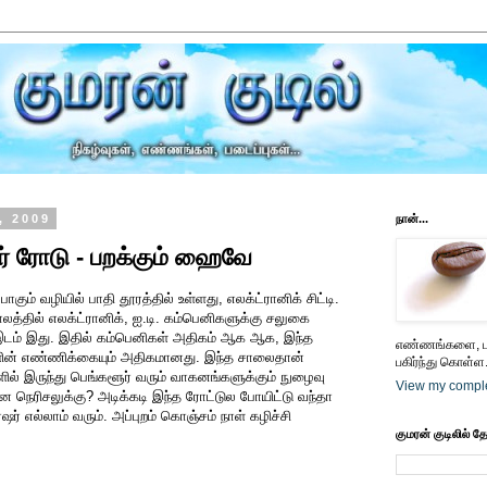
, 2009
நான்...
ர் ரோடு - பறக்கும் ஹைவே
ோகும் வழியில் பாதி தூரத்தில் உள்ளது, எலக்ட்ரானிக் சிட்டி.
ாலத்தில் எலக்ட்ரானிக், ஐ.டி. கம்பெனிகளுக்கு சலுகை
 இடம் இது. இதில் கம்பெனிகள் அதிகம் ஆக ஆக, இந்த
எண்ணங்களை, பட
ின் எண்ணிக்கையும் அதிகமானது. இந்த சாலைதான்
பகிர்ந்து கொள்ள.
ளில் இருந்து பெங்களூர் வரும் வாகனங்களுக்கும் நுழைவு
View my comple
 நெரிசலுக்கு? அடிக்கடி இந்த ரோட்டுல போயிட்டு வந்தா
ர் எல்லாம் வரும். அப்புறம் கொஞ்சம் நாள் கழிச்சி
குமரன் குடிலில் த