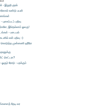
(11)
ன் - இறுதி குரல்
ரிஸால் உண்டு பயன்
ணங்கள்
 புகைப்படப் பதிவு
கர்களே, இதெல்லாம் ஓவரு!
டங்கள் - படையல்
டனில் என் பதிவு :-)
் கொடுத்த முன்னணி ஹீரோ
ஸ்தானுக்கு
ண்ட் செட்டரா?
- ஓசூர் ரோடு - பறக்கும்
உங்களைத் தேடி வர