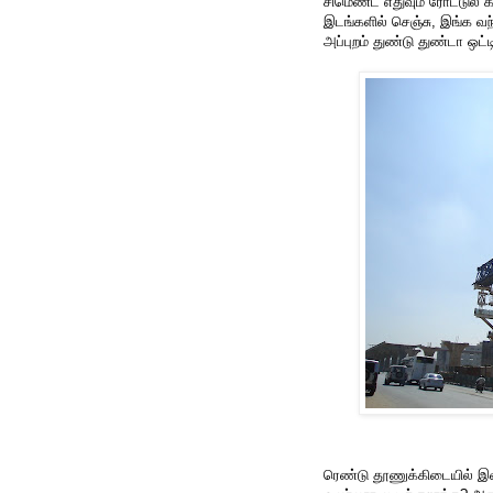
சிமெண்ட் எதுவும் ரோட்டுல 
இடங்களில் செஞ்சு, இங்க வ
அப்புறம் துண்டு துண்டா ஒட்
ரெண்டு தூணுக்கிடையில் இ