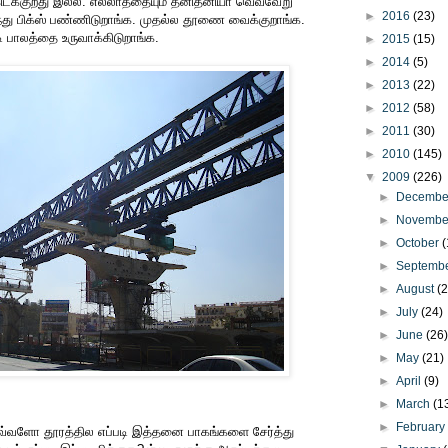
கிடக்குறது இல்ல. எல்லாத்தையும் தனிதனியா வெவ்வேறு
►
2016
(23)
ந்து பிக்ஸ் பண்ணிடுறாங்க. முதல்ல தூணை வைக்குறாங்க.
டி பாலத்தை உருவாக்கிடுறாங்க.
►
2015
(15)
►
2014
(5)
►
2013
(22)
►
2012
(58)
►
2011
(30)
►
2010
(145)
▼
2009
(226)
►
Decemb
►
Novemb
►
October
(
►
Septemb
►
August
(
►
July
(24)
►
June
(26
►
May
(21)
►
April
(9)
►
March
(1
►
Februar
வ்வளோ தூரத்தில எப்படி இத்தனை பாகங்களை சேர்த்து