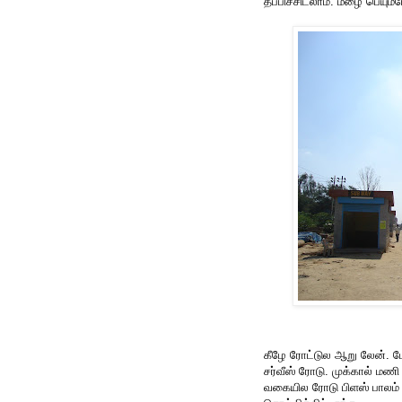
தப்பிச்சிடலாம். மழை பெயும்
கீழே ரோட்டுல ஆறு லேன். ம
சர்வீஸ் ரோடு. முக்கால் மண
வகையில ரோடு பிளஸ் பாலம் 