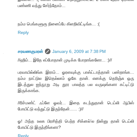
பண்ணி வந்து சேர்ந்தோம்...
நம்ம பெங்களூரூ நினைப்பே கிளறிவிட்டிங்க... :(
Reply
சரவணகுமரன்
January 6, 2009 at 7:38 PM
//ஹிம்... இதே எப்போதான் முடிக்க போறாங்களோ... :)//
பரவாயில்லிங்க இராம்... ஓரளவுக்கு பாஸ்ட்டாத்தான் பண்றாங்க...
நம்ம நாட்டுல இதெல்லாம் ஓகே தான். எனக்கு தெரிஞ்சு ஒரு
இடத்துல ஐந்நூறு அடி தூர பாலத்த பல வருஷங்களா கட்டிட்டு
இருக்காங்க.
//ரிச்மண்ட் ஃப்ளே ஓவர்... இதை கடந்துதான் டெய்லி ஆபிஸ்
போயிட்டு வந்துட்டு இருந்தேன்...... :)//
ஓ! அந்த உலக பிரசித்தி பெற்ற சிக்னல்'ல நின்னு தான் டெய்லி
போயிட்டு இருந்தீங்களா?
Reply