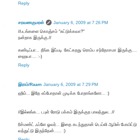
Reply
சரவணகுமரன்
January 6, 2009 at 7:26 PM
//படங்களை கொஞ்சம் "சுட்டுக்கவா?"
நன்றாக இருக்கு.//
கண்டிப்பா... நீங்க இப்படி கேட்கறது ரொம்ப சந்தோசமா இருக்கு....
ஹையா.... :-)
Reply
இராம்/Raam
January 6, 2009 at 7:29 PM
ஹிம்... இதே எப்போதான் முடிக்க போறாங்களோ... :)
//இல்லங்க... டபுள் ரோடு பக்கம் இருக்குற பாலத்துல...//
ரிச்மண்ட் ஃப்ளே ஓவர்... இதை கடந்துதான் டெய்லி ஆபிஸ் போயிட்டு
வந்துட்டு இருந்தேன்...... :)
Reply