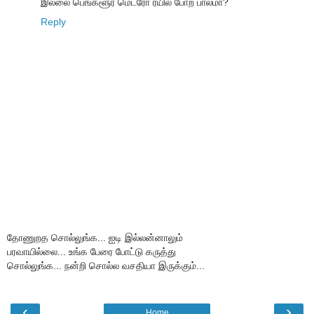
இல்லை பெங்களூர் மெட்ரோ ரயில் போற பாலமா?
Reply
தோணுறத சொல்லுங்க... ஐடி இல்லன்னாலும்
பரவாயில்லை... உங்க பேரை போட்டு கருத்து
சொல்லுங்க... நன்றி சொல்ல வசதியா இருக்கும்...
‹
›
Home