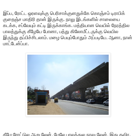
இப்ப, ரோட்ட ஒரளவுக்கு பெரிசாக்குனதுக்கே கொஞ்சம் டிராபிக்
குறைஞ்ச மாதிரி தான் இருக்கு. நாலு இடங்களில் சாலையை
கடக்க, சப்வேயும் கட்டி இருக்காங்க. மத்தியான வெயில் நேரத்தில
பாலத்துக்கு கீழேயே போனா, பத்து கிலோமீட்டருக்கு வெயில
இருந்து தப்பிச்சிடலாம். மழை பெயும்போதும் அப்படியே. ஆனா, நான்
மாட்டேன்ப்பா.
கீழே ரோட்டுல ஆறு லேன். மேலே பாலத்துல நாலு லேன். இது தவிர,