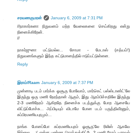
சரவணகுமரன்
January 6, 2009 at 7:31 PM
//நாகார்சுனா நிறுவனம் மற்ற வேலைகளை செய்கிறது என்று
நினைக்கிறேன்.
//
நாகர்ஜுனா மட்டுமல்ல... சோமா - மேடாஸ் (சத்யம்!)
நிறுவனங்களும் இந்த கட்டுமானத்தில் ஈடுப்பட்டுள்ளன.
Reply
இராம்/Raam
January 6, 2009 at 7:37 PM
முன்னாடி படம் பார்க்க ஓசூரு போவோம், மார்கெட் பஸ்ஸ்டாண்ட்'லே
இருந்து ஒரு மணி நேரந்தான் ஆகும், இது ஆரம்பிச்சதிலே இருந்து
2-3 மணிநேரம் ஆகிறதே நினைச்சு படத்துக்கு போற ஆசையே
விட்டுப்போச்சு... அப்பிடியும் விடாமே போன படம் பருத்திவீரனும்,
சுப்பிரமணியபுரமும்...
நாங்க போனப்போ சுப்ரமணியபுரம் ஓசூரு'லே ரிலிஸ் ஆகவே
இல்லை... :( என்ன பண்ண நொந்துக்கிட்டே 2 மணி நேரம் டிராவல்