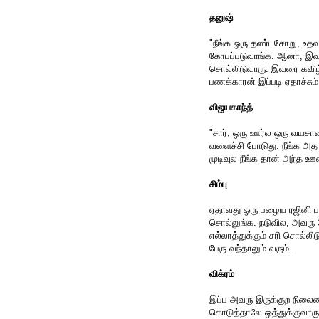
தனுஷ்
"நீங்க ஒரு தண்டசோறு, உதவ
கோபப்படுவாங்க. ஆனா, இவர
சொல்லிடுவாரு. இவரை கவிழ்
பணக்காரன் இப்படி ஏதாச்சும
விஜயகாந்த்
"சார், ஒரு ஊர்ல ஒரு வயச
வளைச்சி போடுது. நீங்க அத 
முடிவுல நீங்க தான் அந்த 
சிம்பு
ஏதாவது ஒரு பழைய ரஜினி படம
சொல்லுங்க. நடுவில, அவரு 
எல்லாத்துக்கும் சரி சொல்லி
பேரு வந்தாலும் வரும்.
விக்ரம்
இப்ப அவரு இருக்குற நிலைமை
கொடுத்தாலே ஒத்துக்குவாரு