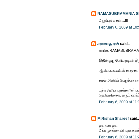
RAMASUBRAMANIA 
அனுப்புங்க சார்....!!!
February 6, 2009 at 10
சரவணகுமரன்
said...
வாங்க RAMASUBRAMAN
இதில் ஒரு பெரிய நடிகர் இ
ரஜினி படங்களின் கதைகள் 
கமல் அவரின் பெரும்பாலா
மற்ற பெரிய நடிகர்களின் ப
தெரிவதில்லை. வரும் வாய்ப்
February 6, 2009 at 11
M.Rishan Shareef
said..
ஹா ஹா ஹா
அப்ப முண்ணனி நடிகைகள் கா
February 6, 2009 at 11