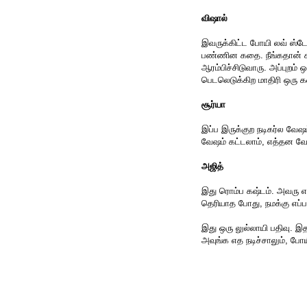
விஷால்
இவருக்கிட்ட போயி லவ் ஸ்டோ
பண்ணின கதை. நீங்கதான் கரெ
ஆரம்பிச்சிடுவாரு. அப்புறம
பெடலெடுக்கிற மாதிரி ஒரு 
சூர்யா
இப்ப இருக்குற நடிகர்ல வ
வேஷம் கட்டலாம், எத்தன வே
அஜித்
இது ரொம்ப கஷ்டம். அவரு 
தெரியாத போது, நமக்கு எப்பட
இது ஒரு லுல்லாயி பதிவு. இத
அவுங்க எத நடிச்சாலும், போயி