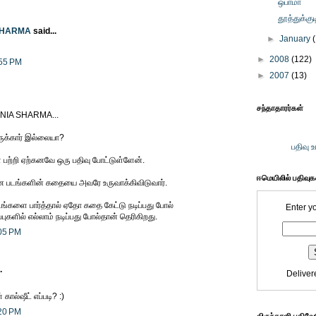
ஒபாமா
தூத்துக்குட
SHARMA
said...
►
January
►
2008
(122)
:55 PM
►
2007
(13)
சந்தாதாரர்கள்
IA SHARMA...
ருக்கார் இல்லையா?
பதிவு 
பற்றி ஏற்கனவே ஒரு பதிவு போட்டுள்ளேன்.
ஈமெயிலில் பதிவு
ன படங்களின் கதையை அவரே உருவாக்கிவிடுவார்.
டங்களை பார்த்தால் ஏதோ கதை கேட்டு நடிப்பது போல்
Enter y
புகளில் எல்லாம் நடிப்பது போல்தான் தெரிகிறது.
:05 PM
.
Deliver
ல்ஷீட் எப்படி? :)
:20 PM