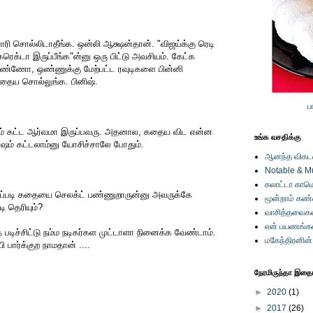
ரி சொல்லிடாதீங்க. ஒன்லி ஆக்ஷன்தான். "விஜய்க்கு ரெடி
க்டா இருப்பீங்க"ன்னு ஒரு பிட்டு அவசியம். கேட்க
் ஒண்ணோ, ஒண்ணுக்கு மேற்பட்ட ரவுடிகளை பின்னி
கதைய சொல்லுங்க. பினிஷ்.
ப
ேஷம் கட்ட ஆர்வமா இருப்பவரு. அதனால, கதைய விட என்ன
உங்க வசதிக்கு
ஷம் கட்டலாம்னு யோசிச்சாலே போதும்.
ஆனந்த விகடனி
Notable & M
கலாட்டா காமெ
எப்படி கதையை செலக்ட் பண்ணுறாருன்னு அவருக்கே
மூன்றாம் கண
ி தெரியும்?
வாசித்தவைகள
என் பயணங்க
 படிச்சிட்டு நம்ம நடிகர்கள முட்டாளா நினைக்க வேண்டாம்.
மகேந்திரனின
 பார்க்குற நாமதான் ....
நேரமிருந்தா இதையு
►
2020
(1)
►
2017
(26)