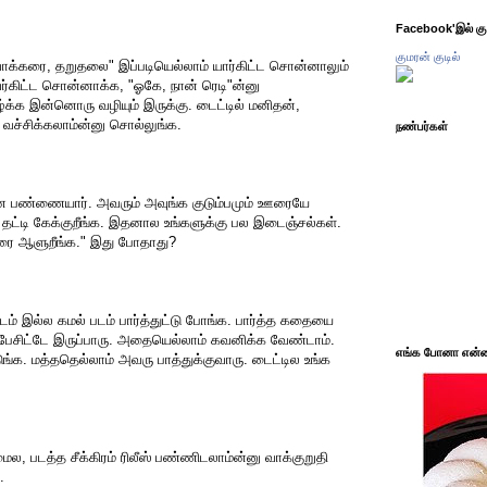
Facebook'இல் கும
குமரன் குடில்
ாக்கரை, தறுதலை" இப்படியெல்லாம் யார்கிட்ட சொன்னாலும்
்கிட்ட சொன்னாக்க, "ஓகே, நான் ரெடி"ன்னு
க்க இன்னொரு வழியும் இருக்கு. டைட்டில் மனிதன்,
் வச்சிக்கலாம்ன்னு சொல்லுங்க.
நண்பர்கள்
ான பண்ணையார். அவரும் அவுங்க குடும்பமும் ஊரையே
தட்டி கேக்குறீங்க. இதனால உங்களுக்கு பல இடைஞ்சல்கள்.
ஊரை ஆளுறீங்க." இது போதாது?
் இல்ல கமல் படம் பார்த்துட்டு போங்க. பார்த்த கதையை
பேசிட்டே இருப்பாரு. அதையெல்லாம் கவனிக்க வேண்டாம்.
எங்க போனா என்ன 
டுங்க. மத்ததெல்லாம் அவரு பாத்துக்குவாரு. டைட்டில உங்க
ல, படத்த சீக்கிரம் ரிலீஸ் பண்ணிடலாம்ன்னு வாக்குறுதி
.