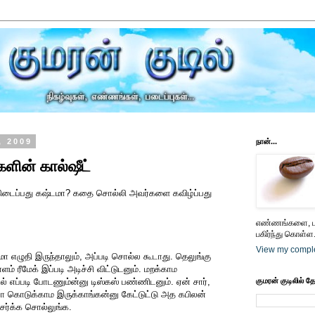
, 2009
நான்...
ளின் கால்ஷீட்
் கிடைப்பது கஷ்டமா? கதை சொல்லி அவர்களை கவிழ்ப்பது
எண்ணங்களை, பட
பகிர்ந்து கொள்ள.
View my comple
 எழுதி இருந்தாலும், அப்படி சொல்ல கூடாது. தெலுங்கு
ளம் ரீமேக் இப்படி அடிச்சி விட்டுடனும். மறக்காம
ில் எப்படி போடணும்ன்னு டிஸ்கஸ் பண்ணிடனும். ஏன் சார்,
குமரன் குடிலில் த
னா கொடுக்காம இருக்காங்கன்னு கேட்டுட்டு அத கபிலன்
சேர்க்க சொல்லுங்க.