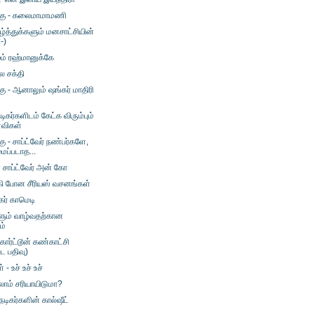
க்கு - கலைமாமாமணி
்த்துக்களும் மனசாட்சியின்
:-)
ும் ரஹ்மானுக்கே
ல சக்தி
்கு - ஆனாலும் ஷங்கர் மாதிரி
டிகர்களிடம் கேட்க விரும்பும்
்விகள்
கு - சாப்ட்வேர் நண்பர்களே,
ப்படாத...
சாப்ட்வேர் அன் கோ
ி போன சீரியஸ் வசனங்கள்
ேகர் காமெடி
ளும் வாழ்வதற்கான
ம்
கார்ட்டூன் கண்காட்சி
பட பதிவு)
 - உச் உச் உச்
ல்லாம் சரியாயிடுமா?
டிகர்களின் கால்ஷீட்