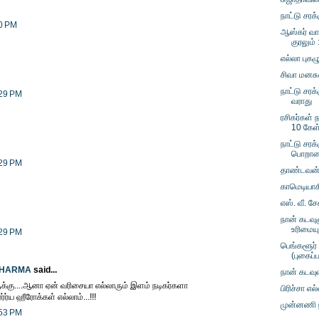
நாட்டு சர
20 PM
ஆஸ்கர் வாழ
குரலும் 
எல்லா புகழ
சிவா மனசு
நாட்டு சரக
:29 PM
வராது
ரசிகர்கள் ந
10 கேள
நாட்டு சரக்
பொறாமை
:29 PM
தாண்டவன் 
காமெடியாக
எஸ். வீ. ச
நான் கடவு
உரிமையு
:29 PM
பெங்களூர் 
(புகைப்
SHARMA
said...
நான் கடவுள்
ுக்கு....ஆனா ஏன் வரிசையா எல்லாரும் இளம் நடிகர்களா
பிரிச்சா எ
ர்ர்ர்ய ஹீரோக்கள் எல்லாம்...!!!
முன்னணி ந
:53 PM