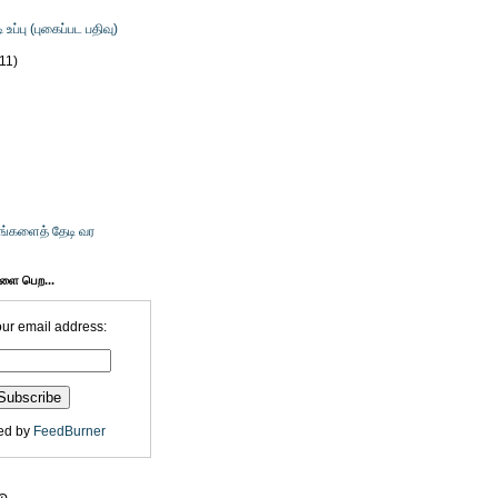
ி உப்பு (புகைப்பட பதிவு)
(11)
உங்களைத் தேடி வர
களை பெற...
our email address:
ed by
FeedBurner