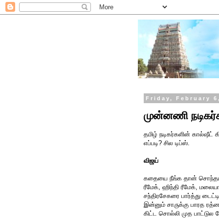
Friday, February 6
முன்னணி நடிகர்க
தமிழ் நடிகர்களின் கால்ஷீட
எப்படி? சில டிப்ஸ்.
விஜய்
கதையை நீங்க தான் சொந்தமா
ரீமேக், ஹிந்தி ரீமேக், மலையா
சந்திரசேகரை பார்த்து டைட்ட
இன்னும் சாருக்கு பாரத ரத்
கிட்ட சொல்லி முத பாட்டுல 