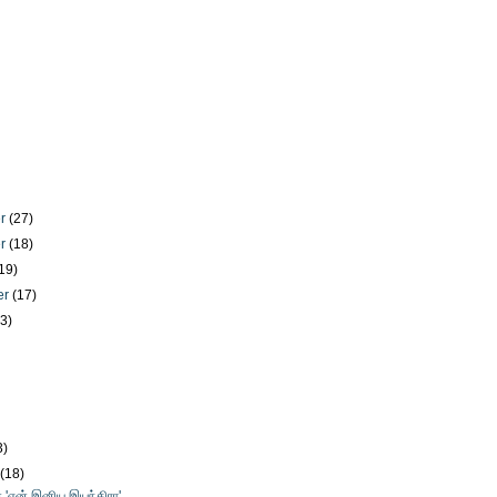
er
(27)
er
(18)
19)
er
(17)
23)
)
3)
y
(18)
் 'என் இனிய இயந்திரா'