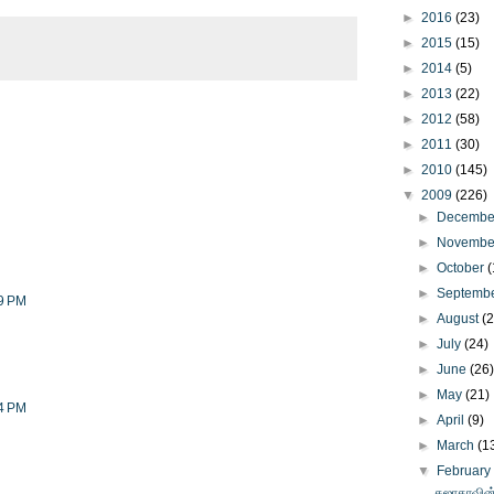
►
2016
(23)
►
2015
(15)
►
2014
(5)
►
2013
(22)
►
2012
(58)
►
2011
(30)
►
2010
(145)
▼
2009
(226)
►
Decemb
►
Novemb
►
October
(
►
Septemb
59 PM
►
August
(
►
July
(24)
►
June
(26
►
May
(21)
44 PM
►
April
(9)
►
March
(1
▼
Februar
சுஜாதாவின