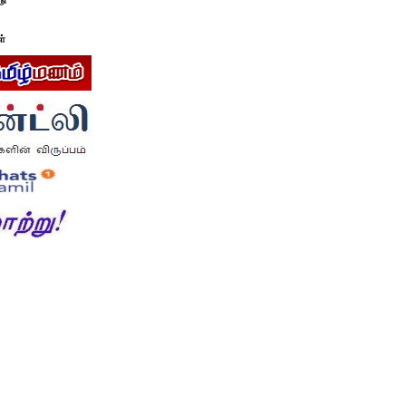
டு
ள்