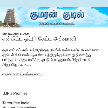
Sunday, April 5, 2009
என்கிட்ட ஓட்டு கேட்ட அத்வானி
ஒரு எஸ்.எம்.எஸ். வந்திருந்தது. பேங்க் அக்கவுண்ட் பேலன்ஸோ
ஏர்டெல் ஸ்பெஷல் ஆஃபரோ வந்திருக்கும் என்று நினைத்து
பார்த்தால், அத்வானிக்கு ஓட்டு போடணுமாம். பிஜேபிகாரங்க
அனுப்பிருக்காங்க.
என்ன சொல்றாங்கன்னா,
---------------
BJP's Promise:
Terror-free India,
Hunger-free society,