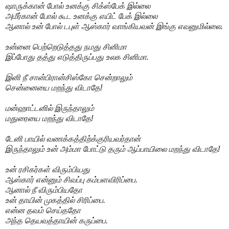
ஷாருக்கான் போல் உனக்கு சிக்ஸ்பேக் இல்லை
அமீர்கான் போல் கூட உனக்கு எயிட் பேக் இல்லை
ஆனால் உன் போல் டபுள் ஆஸ்கார் வாங்கியவன் இங்கு எவனுமில்லை.
உன்னை பெற்றெடுத்தது நமது சினிமா
இப்போது தத்து எடுத்திருப்பது உலக சினிமா.
இனி நீ சான்பிரான்சிஸ்கோ சென்றாலும்
சென்னையை மறந்து விடாதே!
மன்ஹாட்டனில் இருந்தாலும்
மதுரையை மறந்து விடாதே!
டேனி பாயில் வணக்கத்திற்க்குரியவர்தான்
இருந்தாலும் உன் அம்மா போட்டு தரும் ஆப்பாயிலை மறந்து விடாதே!
உன் ரசிகர்கள் விரும்பியது
ஆஸ்கார் என்னும் சிவப்பு கம்பளவிரிப்பை.
ஆனால் நீ விரும்பியதோ
உன் தாயின் முகத்தில் சிரிப்பை.
என்ன தவம் செய்ததோ
அந்த தெயவத்தாயின் கருப்பை.