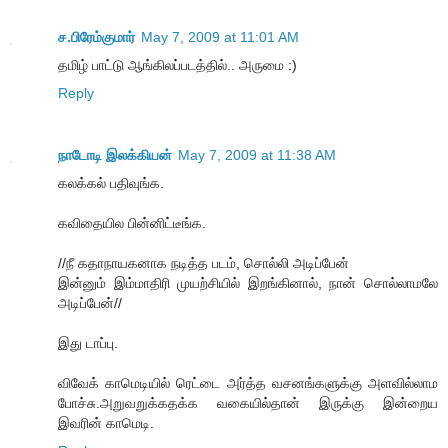
ச.பிரேம்குமார்
May 7, 2009 at 11:01 AM
தமிழ் பாட்டு ஆங்கிலப்படத்தில்.. அருமை :)
Reply
நாடோடி இலக்கியன்
May 7, 2009 at 11:38 AM
கலக்கல் பதிவுங்க.
கவிதையில பின்னிட்டீங்க.
//நீ கதாநாயகனாக நடித்த படம், சொல்லி அடிப்பேன்
இன்னும் இம்மாதிரி முயற்சியில் இறங்கினால், நான் சொல்லாமலே
அடிப்பேன்//
இது டாப்பு.
விவேக் காமெடியில் ரெட்டை அர்த்த வசனங்களுக்கு அளவில்லாம
போச்சு.அறுவறுக்கதக்க வகையில்தான் இருக்கு இன்றைய
இவரின் காமெடி.