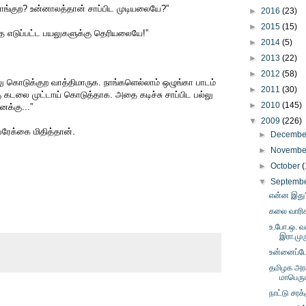
 வாங்குற? உன்னாலத்தான் சாப்பிட முடியலையே?”
►
2016
(23)
►
2015
(15)
ந்த எடுப்பட்ட பயலுகளுக்கு தெரியலையே!”
►
2014
(5)
►
2013
(22)
►
2012
(58)
ு கொடுக்குற வாத்திமாருக. நாங்களெல்லாம் ஒழுங்கா பாடம்
►
2011
(30)
ு கடலை முட்டாய் கொடுத்தாக. அதை கடிச்சு சாப்பிட பல்லு
►
2010
(145)
னக்கு...”
▼
2009
(226)
ப்ரேக்கை மிதித்தான்.
►
Decemb
►
Novemb
►
October
(
▼
Septemb
என்ன இது?
கலை வாரிச
உ.போ.ஒ. வ
இரா.முர
உன்னைப்ப
தமிழக அரசி
மாபெரும
நாட்டு சரக்