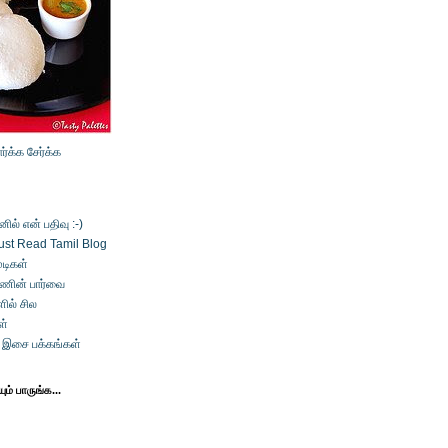
ார்க்க
சேர்க்க
ல் என் பதிவு :-)
ust Read Tamil Blog
டிகள்
்ணின் பார்வை
ில் சில
ள்
் இசை பக்கங்கள்
ம் பாருங்க...