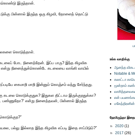
ிக்கொண்டு இருந்தான்.
ீட்டுக்கு பின்னால் இருந்த ஒரு கிழவி, தோளைத் தொட்டு
ப
லைகளை கொடுத்தாள்.
உங்க வசதிக்கு
ட கடலைப் போட நினைத்தேன். இப்ப பாரு? இந்த கிழவிக
ஆனந்த விகடனி
’ என்று நினைத்துக்கொண்டே கடலையை வாங்கி வாயில்
Notable & M
கலாட்டா காமெ
்படியே கைமாறி மாறி இன்னும் கொஞ்சம் வந்து சேர்ந்தது.
மூன்றாம் கண
வாசித்தவைகள
்கு கடலை கொடுக்குதுக? இதுகள திட்டாம இருக்குறதுக்கா?
என் பயணங்க
் பண்ணுதோ?’ என்று நினைத்தவன், பின்னால் இருந்த
மகேந்திரனின
 கொடுக்குற?”
நேரமிருந்தா இதையு
►
2020
(1)
சுல, பல்லு இல்லாத இந்த கிழவிக எப்படி இதை சாப்பிடும்?”
►
2017
(26)