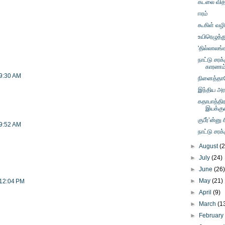
கடலை வித்
ஈரம்
கூகிள் வழ
உயிரெழுத்த
'தில்லாலங்
நாட்டு சரக்
காரணம் 
 9:30 AM
நினைத்தால
இந்திய அர
கதாபாத்திர
இயக்கு
குபீர்’ன்னு
 9:52 AM
நாட்டு சரக
►
August
(
►
July
(24)
►
June
(26
►
May
(21)
 12:04 PM
►
April
(9)
►
March
(1
►
Februar