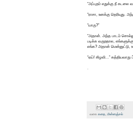
“அப்புறம் எதுக்கு நீ கடலை
“ராசா, உனக்கு தெரியுது. அ
“யாரு?”
“அதான். அந்த பாடம் சொல்ல
படிக்க வருறதால, எங்களுக்க
எங்க? அதான் மென்னுட்டு, உ
“ஏய்! கிழவி...” கத்தியவாறு 
.
வகை
கதை
,
மின்னஞ்சல்