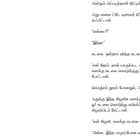
அன்றும் அப்படித்தான் திட்ட
அது மாலை ட்ரிப். டிரைவர் ச
கூப்பிட்டாள்.
“என்னா?”
“இந்தா”
கடலை. நன்றாக உரித்த கட
’என் நேரம். நான் யாருக்கூ
எனக்கு கடலை கொடுக்குது
போட்டான்.
கொஞ்சம் தூரம் போனதும், அப
’எதுக்கு இந்த கிழவிக எனக
ஓ! கடலை கொடுத்து கரெக்ட
கிழவியிடம் கேட்டான்.
”ஏன் கிழவி, எனக்கு கடலை
“பின்ன, இந்த பாழாப்போன வய