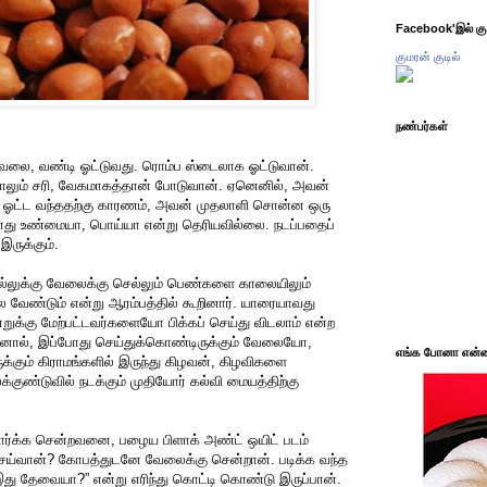
Facebook'இல் கும
குமரன் குடில்
நண்பர்கள்
வேலை, வண்டி ஓட்டுவது. ரொம்ப ஸ்டைலாக ஓட்டுவான்.
ானாலும் சரி, வேகமாகத்தான் போடுவான். ஏனெனில், அவன்
 ஓட்ட வந்ததற்கு காரணம், அவன் முதலாளி சொன்ன ஒரு
து உண்மையா, பொய்யா என்று தெரியவில்லை. நடப்பதைப்
இருக்கும்.
மில்லுக்கு வேலைக்கு செல்லும் பெண்களை காலையிலும்
 வேண்டும் என்று ஆரம்பத்தில் கூறினார். யாரையாவது
ுக்கு மேற்பட்டவர்களையோ பிக்கப் செய்து விடலாம் என்ற
ஆனால், இப்போது செய்துக்கொண்டிருக்கும் வேலையோ,
எங்க போனா என்ன 
ுக்கும் கிராமங்களில் இருந்து கிழவன், கிழவிகளை
ுண்டுவில் நடக்கும் முதியோர் கல்வி மையத்திற்கு
பார்க்க சென்றவனை, பழைய பிளாக் அண்ட் ஒயிட் படம்
ெய்வான்? கோபத்துடனே வேலைக்கு சென்றான். படிக்க வந்த
து தேவையா?” என்று எரிந்து கொட்டி கொண்டு இருப்பான்.