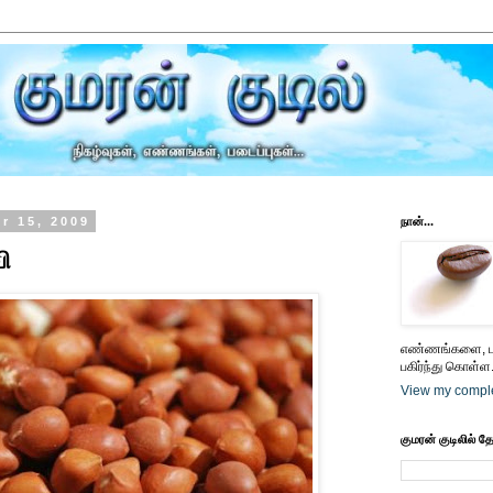
r 15, 2009
நான்...
ி
எண்ணங்களை, பட
பகிர்ந்து கொள்ள.
View my comple
குமரன் குடிலில் த