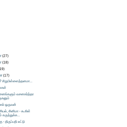
er
(27)
er
(18)
19)
er
(17)
 சிறுபிள்ளைத்தனமா...
ுகள்
சனங்களும் வசனகர்த்தா
ுகனும்
ோல் ஒருவன்
யல், சினிமா - கூகிள்
் கருத்துக்க...
கு - திருப்பதி லட்டு