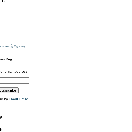
(11)
உங்களைத் தேடி வர
களை பெற...
our email address:
ed by
FeedBurner
டு
ள்