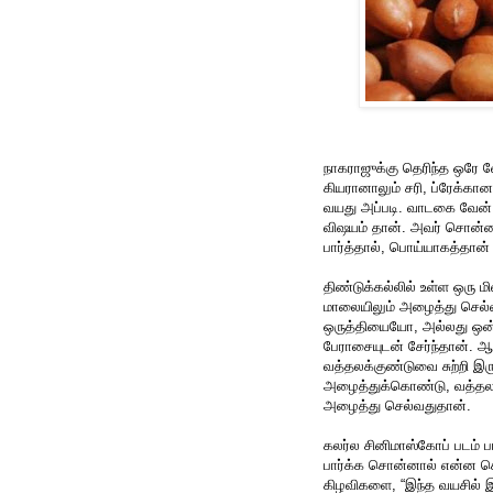
நாகராஜுக்கு தெரிந்த ஒரே 
கியரானாலும் சரி, ப்ரேக்க
வயது அப்படி. வாடகை வேன்
விஷயம் தான். அவர் சொன்ன
பார்த்தால், பொய்யாகத்தான் 
திண்டுக்கல்லில் உள்ள ஒரு 
மாலையிலும் அழைத்து செல்ல
ஒருத்தியையோ, அல்லது ஒன்ற
பேராசையுடன் சேர்ந்தான். 
வத்தலக்குண்டுவை சுற்றி இர
அழைத்துக்கொண்டு, வத்தலக்க
அழைத்து செல்வதுதான்.
கலர்ல சினிமாஸ்கோப் படம் 
பார்க்க சொன்னால் என்ன ச
கிழவிகளை, “இந்த வயசில் இ