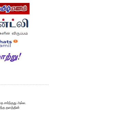
ை சார்ந்தது அல்ல.
இந்த தளத்தின்