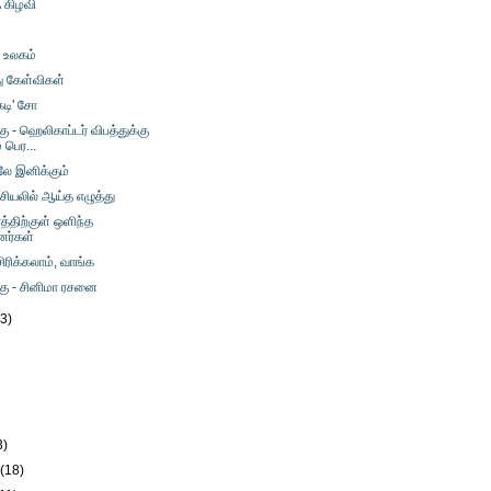
 கிழவி
ி உலகம்
ு கேள்விகள்
கடி' சோ
கு - ஹெலிகாப்டர் விபத்துக்கு
பெர...
ே இனிக்கும்
சியலில் ஆய்த எழுத்து
த்திற்குள் ஒளிந்த
னர்கள்
 சிரிக்கலாம், வாங்க
்கு - சினிமா ரசனை
23)
)
3)
y
(18)