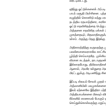
விரட்டிவிட்டது.
ஹிந்து ஓட்டுக்களைக் அப்பட
பாபர் மசூதி பிரச்சினை. ப
எழுத்தில் கொண்டு வந்து பரப
நடத்திய ரதயாத்திரை, கரச
ஓட்டு சதவிகிதத்தை பெற்று த
அத்தனை சதவிகித மக்கள் ஆதர
முகத்தையும், மிதவாதிகளுக்க
உச்சம். அதற்கு பிறகு இறங்கு
அதிகாரத்திற்கு வருவதற்கு ம
பலவீனமானவராகவே காட்சியளி
பூர்த்தி செய்யாததே. முக்க
விமான கடத்தல், நாடாளுமன்ற த
இல்லாதபோது, தீவிரவாதிகளி
ஆனால், அவரே உள்துறை அமை
மிரட்டலுக்கு அடிபணிந்து ச
இப்படி ஸ்வயம் சேவக் முதல்
அத்வானியின் பலமுகங்களை எடு
இவர் ஏற்கனவே இந்திரா பற்ற
அத்தியாயங்களை மிகவும் விர
ரீல்களில் காணாமல் போகும
செய்துக்கொள்வதற்கு மறுப்பு