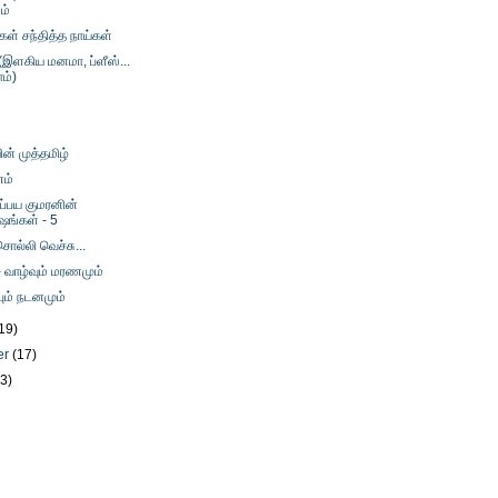
ம்
கள் சந்தித்த நாய்கள்
(இளகிய மனமா, ப்ளீஸ்...
ம்)
ன் முத்தமிழ்
ம்
்பய குமரனின்
ஷங்கள் - 5
சொல்லி வெச்சு...
- வாழ்வும் மரணமும்
்பும் நடனமும்
19)
er
(17)
23)
)