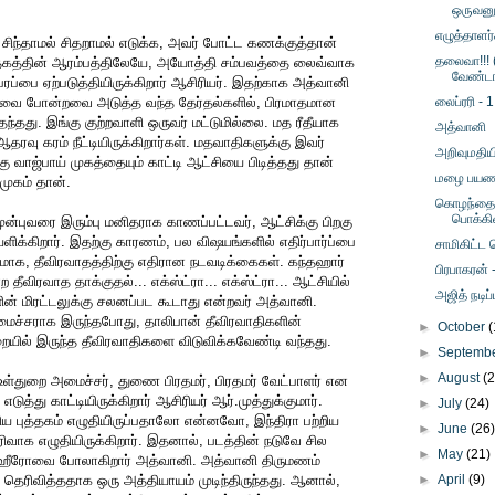
ஒருவனு
எழுத்தாளர்
ி சிந்தாமல் சிதறாமல் எடுக்க, அவர் போட்ட கணக்குத்தான்
தலைவா!!! 
ுத்தகத்தின் ஆரம்பத்திலேயே, அயோத்தி சம்பவத்தை லைவ்வாக
வேண்டா
ரப்பை ஏற்படுத்தியிருக்கிறார் ஆசிரியர். இதற்காக அத்வானி
ேவை போன்றவை அடுத்த வந்த தேர்தல்களில், பிரமாதமான
லைப்ரரி - 1
ந்தது. இங்கு குற்றவாளி ஒருவர் மட்டுமில்லை. மத ரீதீயாக
அத்வானி
வு கரம் நீட்டியிருக்கிறார்கள். மதவாதிகளுக்கு இவர்
அறிவுமதியி
ு வாஜ்பாய் முகத்தையும் காட்டி ஆட்சியை பிடித்தது தான்
மழை பயண
 முகம் தான்.
கொழந்தைப
பொக்கி
ுன்புவரை இரும்பு மனிதராக காணப்பட்டவர், ஆட்சிக்கு பிறகு
க்கிறார். இதற்கு காரணம், பல விஷயங்களில் எதிர்பார்ப்பை
சாமிகிட்ட 
ியமாக, தீவிரவாதத்திற்கு எதிரான நடவடிக்கைகள். கந்தஹார்
பிரபாகரன் 
ீவிரவாத தாக்குதல்... எக்ஸ்ட்ரா... எக்ஸ்ட்ரா... ஆட்சியில்
அஜித் நடிப
ன் மிரட்டலுக்கு சலனப்பட கூடாது என்றவர் அத்வானி.
ச்சராக இருந்தபோது, தாலிபான் தீவிரவாதிகளின்
►
October
(
ிறையில் இருந்த தீவிரவாதிகளை விடுவிக்கவேண்டி வந்தது.
►
Septemb
►
August
(
 உள்துறை அமைச்சர், துணை பிரதமர், பிரதமர் வேட்பாளர் என
த்து காட்டியிருக்கிறார் ஆசிரியர் ஆர்.முத்துக்குமார்.
►
July
(24)
ிய புத்தகம் எழுதியிருப்பதாலோ என்னவோ, இந்திரா பற்றிய
►
June
(26
ிவாக எழுதியிருக்கிறார். இதனால், படத்தின் நடுவே சில
►
May
(21)
் ஹீரோவை போலாகிறார் அத்வானி. அத்வானி திருமணம்
 தெரிவித்ததாக ஒரு அத்தியாயம் முடிந்திருந்தது. ஆனால்,
►
April
(9)