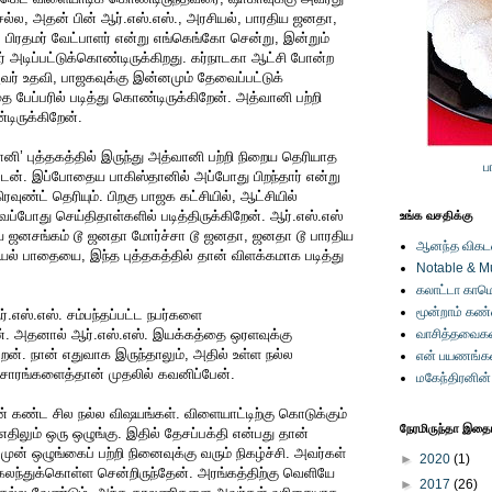
ல்ல, அதன் பின் ஆர்.எஸ்.எஸ்., அரசியல், பாரதிய ஜனதா,
, பிரதமர் வேட்பாளர் என்று எங்கெங்கோ சென்று, இன்றும்
ர் அடிப்பட்டுக்கொண்டிருக்கிறது. கர்நாடகா ஆட்சி போன்ற
அவர் உதவி, பாஜகவுக்கு இன்னமும் தேவைப்பட்டுக்
 பேப்பரில் படித்து கொண்டிருக்கிறேன். அத்வானி பற்றி
்டிருக்கிறேன்.
வானி’ புத்தகத்தில் இருந்து அத்வானி பற்றி நிறைய தெரியாத
ப
ன். இப்போதைய பாகிஸ்தானில் அப்போது பிறந்தார் என்று
ிரவுண்ட் தெரியும். பிறகு பாஜக கட்சியில், ஆட்சியில்
்போது செய்திதாள்களில் படித்திருக்கிறேன். ஆர்.எஸ்.எஸ்
உங்க வசதிக்கு
ிய ஜனசங்கம் டூ ஜனதா மோர்ச்சா டூ ஜனதா, ஜனதா டூ பாரதிய
ஆனந்த விகடனி
் பாதையை, இந்த புத்தகத்தில் தான் விளக்கமாக படித்து
Notable & M
கலாட்டா காமெ
மூன்றாம் கண
்.எஸ்.எஸ். சம்பந்தப்பட்ட நபர்களை
ேன். அதனால் ஆர்.எஸ்.எஸ். இயக்கத்தை ஒரளவுக்கு
வாசித்தவைகள
ேன். நான் எதுவாக இருந்தாலும், அதில் உள்ள நல்ல
என் பயணங்க
ச்சாரங்களைத்தான் முதலில் கவனிப்பேன்.
மகேந்திரனின
ான் கண்ட சில நல்ல விஷயங்கள். விளையாட்டிற்கு கொடுக்கும்
நேரமிருந்தா இதையு
 எதிலும் ஒரு ஒழுங்கு. இதில் தேசப்பக்தி என்பது தான்
முன் ஒழுங்கைப் பற்றி நினைவுக்கு வரும் நிகழ்ச்சி. அவர்கள்
►
2020
(1)
 கலந்துக்கொள்ள சென்றிருந்தேன். அரங்கத்திற்கு வெளியே
►
2017
(26)