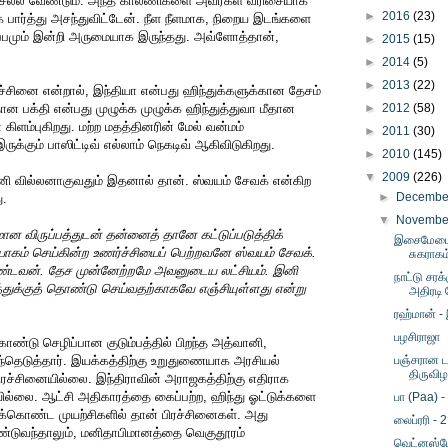
செல்ல வேண்டும். அந்த காலணிகளை அவர்கள் வரிசையாக
►
2016
(23)
 பார்த்து அசந்துவிட்டேன். நீள நீளமாக, நிறைய இடங்களை
ப்பமும் இன்றி அருமையாக இருந்தது. அவ்ளோத்தான்,
►
2015
(15)
►
2014
(5)
►
2013
(22)
ரச்சினை என்றால், இந்தியா என்பது ஹிந்துக்களுக்கான தேசம்
தான பக்தி என்பது முழுக்க முழுக்க ஹிந்துத்துவா மீதான
►
2012
(58)
 கிளம்புகிறது. மற்ற மதத்தினரின் மேல் வன்மம்
►
2011
(30)
ருக்கும் பாஸிட்டிவ் எல்லாம் நெகடிவ் ஆகிவிடுகிறது.
►
2010
(145)
▼
2009
(226)
வில்லனாகுவதும் இதனால் தான். ஸ்வயம் சேவக் என்கிற
►
Decemb
ு.
▼
Novemb
ான விருப்பத்துடன் தன்னைத் தானே கட்டுப்படுத்திக்
இசைமேடைய
கம் செய்கின்ற உணர்ச்சியைப் பெற்றவனே ஸ்வயம் சேவக்.
சுகராகம
்டவன். தேச முன்னேற்றமே அவனுடைய லட்சியம். இனி
நாட்டு சர
துக்குத் தொண்டு செய்வதற்காகவே எஞ்சியுள்ளது என்று
அதிரடி 
ரஹ்மான் -
பழசிராஜா
ண்டு செழிப்பான குடும்பத்தில் பிறந்த அத்வானி,
தெடுத்தார். இயக்கத்திற்கு உறுதுணையாக அரசியல்
பஞ்சரான டய
திருவிழ
ரச்சினையில்லை. இந்திராவின் அராஜகத்திற்கு எதிராக
ில்லை. ஆட்சி அதிகாரத்தை கைப்பற்ற, ஹிந்து ஓட்டுக்களை
பா (Paa) -
ுக்கொண்ட முயற்சிகளில் தான் பிரச்சினைகள். அது
லைப்ரரி - 2
டுவந்தாலும், மனிதாபிமானத்தை வெகுதூரம்
வெட்னஸ்டே