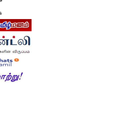
டு
ள்