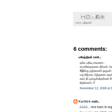
வகை
புத்தகம்
6 comments:
மகேந்திரன் said...
நல்ல பதிவு சரவணா..
சுயசரிதைகளை நீங்கள் அல
#இங்கு குற்றவாளி ஒருவர் 
மத ரீதீயாக அத்தனை சதவ
கரம் நீட்டியிருக்கிறார்கள்.#
நிதர்சனம்..!!
November 12, 2009 at 
Karthick
said...
ம்ம்ம்ம்... nice topic to ar