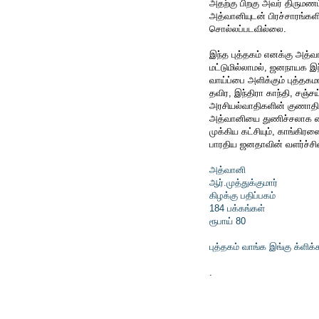
அதற்கு பிறகு அவர் திருமண
அத்வானியுடன் பிரச்சாரங்களில்
சொல்லப்படவில்லை.
இந்த புத்தகம் எனக்கு அத்
மட்டுமில்லாமல், ஜனநாயக இந்
வாய்ப்பை அளிக்கும் புத்தகம
தவிர, இந்திரா காந்தி, சஞ்சய
அரசியல்வாதிகளின் குணாதிசய
அத்வானியை துணிச்சலாக கைத
முக்கிய கட்சியும், காங்க
பாரதிய ஜனதாவின் வளர்ச்சியை
அத்வானி
ஆர்.முத்துக்குமார்
கிழக்கு பதிப்பகம்
184 பக்கங்கள்
ரூபாய் 80
புத்தகம் வாங்க இங்கு க்ளிக்க
.