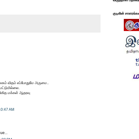
விருந்தாளி பதிவே
குடிலின் சாளரங்க
சும் விதம் எப்போதுமே அருமை..
மட்டுமில்லை.
ிகித மக்கள் ஆதரவு
10:47 AM
gue...