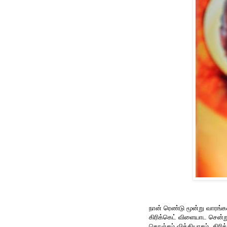
நான் ரெண்டு மூன்று வாரங்கள
கிரிக்கெட் விளையாட சென்ற
கொஞ்சம் வித்தியாசம். கிர