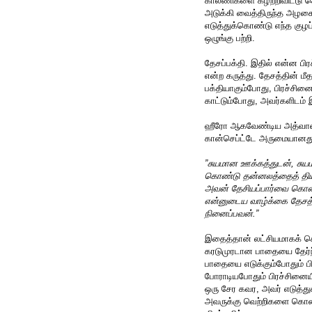
காலணிகளை கழற்றிவிட்டு 
அடுக்கி வைத்திருந்த அழகை
எடுத்துக்கொண்டு எந்த குழ
ஒழுங்கு பற்றி.
தேசப்பக்தி. இதில் என்ன பி
என்ற கருத்து. தேசத்தின் மீ
பக்தியாகும்போது, பிரச்சினை
காட்டும்போது, அவர்களிடம் இ
ஹீரோ ஆகவேண்டிய அத்வானி 
கான்செப்ட்டே அருமையானத
”சுயமான ஊக்கத்துடன், சுயம
கொண்டு தன்னலத்தைத் தியா
அவன் தேசியப்பார்வை கொண
என்னுடைய வாழ்க்கை தேசத்
நினைப்பவன்.”
இதைத்தான் லட்சியமாகக் கொ
கரடுமுரடான பாதையை தேர்ந்
பாதையை எடுக்கும்போதும் பி
போராடியபோதும் பிரச்சினைய
ஒரு சேர கவர, அவர் எடுத்த
அவருக்கு வெற்றிகளை கொண்