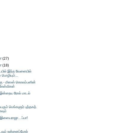
er
(27)
er
(18)
ில் இந்த வேளையில்
் பொழியும்...
க்கு - மிஸஸ் கொலம்பஸின்
கேள்விகள்
 இன்றைய ரோல் மாடல்
ரும் பெங்களூர் புத்தகத்
ாவும்
 இளையராஜா... ப்பா!
வும் உன்னைப்போல்