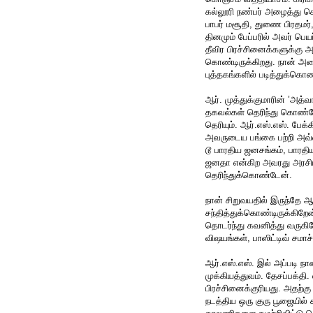
கல்லூரி நண்பர் அழைத்து செ
பாபர் மசூதி, துணை பிரதமர்
தினமும் பேப்பரில் அவர் பெய
தீவிர பிரச்சினைக்களுக்கு 
கொண்டிருக்கிறது. நான் அதை
புத்தகங்களில் படித்துக்கொண
ஆர். முத்துக்குமாரின் ’அத்
தகவல்கள் தெரிந்து கொண்டே
தெரியும். ஆர்.எஸ்.எஸ். பேக்க
அவருடைய பங்கை பற்றி அவ்வப
டூ பாரதிய ஜனசங்கம், பாரத
ஜனதா என்கிற அவரது அரசியல
தெரிந்துக்கொண்டேன்.
நான் சிறுவயதில் இருந்தே ஆர
சந்தித்துக்கொண்டிருக்கிற
தொடர்ந்து கவனித்து வருகிற
விஷயங்கள், பாஸிட்டிவ் சமா
ஆர்.எஸ்.எஸ். இல் அப்படி ந
முக்கியத்துவம். தேசப்பக்தி.
பிரச்சினைக்குரியது. அதற்கு 
நடத்திய ஒரு குரு பூஜையில்