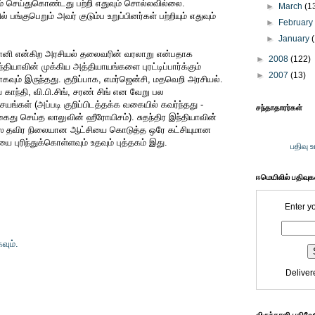
ம் செய்துகொண்டது பற்றி எதுவும் சொல்லவில்லை.
►
March
(1
 பங்குபெறும் அவர் குடும்ப உறுப்பினர்கள் பற்றியும் எதுவும்
►
Februar
►
January
வானி என்கிற அரசியல் தலைவரின் வரலாறு என்பதாக
►
2008
(122)
தியாவின் முக்கிய அத்தியாயங்களை புரட்டிப்பார்க்கும்
►
2007
(13)
ாகவும் இருந்தது. குறிப்பாக, எமர்ஜென்சி, மதவெறி அரசியல்.
் காந்தி, வி.பி.சிங், சரண் சிங் என வேறு பல
ங்கள் (அப்படி குறிப்பிடத்தக்க வகையில் கவர்ந்தது -
சந்தாதாரர்கள்
ு செய்த லாலுவின் ஹீரோயிசம்). சுதந்திர இந்தியாவின்
ிரஸை தவிர நிலையான ஆட்சியை கொடுத்த ஒரே கட்சியுமான
 புரிந்துக்கொள்ளவும் உதவும் புத்தகம் இது.
பதிவு 
ஈமெயிலில் பதிவு
Enter y
வும்.
Deliver