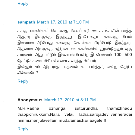
Reply
sampath
March 17, 2010 at 7:10 PM
கக்கு- மாணிக்கம் சொல்வது மிகவும் சரி. ஊடககங்களின் பலத்த
ஆதரவு இவருக்கு இருந்தது. இப்போதைய கலைஞர் போல்
இல்லாமல் அப்போது கலைஞர் கொள்கை பிடிப்போடு இருந்தார்.
அதனால் அவருக்கு எதிரான ஊடககங்களின் தூண்டுதலும் ஒரு
காரணம். அது மட்டும் இல்லாமல் போகிற இடமெல்லாம் 100, 500
நோட்டுக்களை வீசி மக்களை கவர்ந்து விட்டார்.
இன்னும் எம் ஆர் ராதா எதனால் சுட பார்த்தார் என்று தெரிய
வில்லையே?
Reply
Anonymous
March 17, 2010 at 8:11 PM
M.R.Radha ozhunga sutturundha thamizhnadu
thappichirukkum.Nalla velai, latha,sarojadevi,venneradai
nimmi,manjulavellam mudalamaichar aagale!!!
Reply