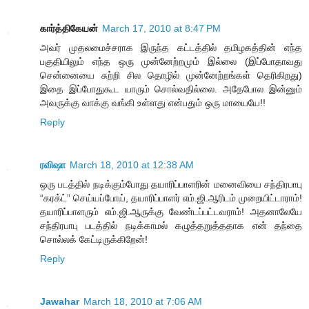
கார்த்திகேயன்
March 17, 2010 at 8:47 PM
அவர் முதலமைச்சராக இருந்த கட்டத்தில் தமிழகத்தின் எந்த
பகுதியிலும் எந்த ஒரு முன்னேற்றமும் இல்லை (இப்போதாவது
சென்னையை சுற்றி சில தொழில் முன்னேற்றங்கள் தெரிகிறது)
இதை இப்போதுகூட யாரும் சொல்வதில்லை. அதேபோல இன்னும்
அவருக்கு வாக்கு வங்கி உள்ளது என்பதும் ஒரு மாயையே!!
Reply
ரவிஷா
March 18, 2010 at 12:38 AM
ஒரு படத்தில் நடிக்கும்போது தயாரிப்பாளரின் மனைவியை சந்திரபாபு
“கரக்ட்” செய்யப்போய், தயாரிப்பாளர் எம்.ஜி.ஆரிடம் முறையிட்டாராம்!
தயாரிப்பாளரும் எம்.ஜி.ஆருக்கு வேண்டப்பட்டவராம்! அதனாலேயே
சந்திரபாபு படத்தில் நடிக்காமல் கழுத்தறுத்ததாக என் தந்தை
சொல்லக் கேட்டிருக்கிறேன்!
Reply
Jawahar
March 18, 2010 at 7:06 AM