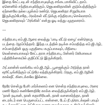
இதை கேட்டவுடன் சந்திரபாபுவுக்கு சங்கடமாகிவிட்டதாம்.
ஏனெனில் சந்திரபாபுவிற்கும், ஜெயலலிதாவின் குடும்பத்திற்கும்
ஏற்கனவே நல்ல பழக்கம் உண்டு. ஜெயலலிதா சிறுமியாக
இருக்கும்போதே, அவர்கள் வீட்டுக்கு சந்திரபாபு செல்வாராம்.
ஜெயலலிதாவும் ‘அங்கிள்’ என்று ஓடி வந்து பழகுவாராம்.
---
சந்திரபாபு எம்.ஜி.ஆரை வைத்து ‘மாடி வீட்டு ஏழை’ என்றொரு
படத்தை ஆரம்பித்தார். இந்த படத்தில் நடிக்க சம்மதித்த எம்.ஜி.ஆர்,
சம்பளத்தின் ஒரு பகுதியை கருப்பாகவும், மீதியை
வெள்ளையாகவும் கேட்டதாக சந்திரபாபு, பின்னர் பிலிமாலயா
பத்திரிக்கையில் குறிப்பிட்டு இருக்கிறார்.
அட்வான்ஸ் வாங்கிய எம்.ஜி.ஆர்., பூஜைக்கும் அடுத்த நாள்
ஷூட்டிங்கிற்கும் மட்டுமே வந்திருக்கிறார். பிறகு, எம்.ஜி.ஆரின்
கால்ஷீட் கிடைக்கவே இல்லை.
நேரே சென்று பேசி பார்க்கலாம் என சென்ற சந்திரபாபுவை, அரை
மணி நேரம் கண்ணேதிரே காக்க வைத்திருக்கிறார் எம்.ஜி.ஆர்.
’நான் நடிகன், நான் கதாசிரியன், நான் வசனகர்த்தா, நான்
டைரக்டர் என பெருமைப்பட்ட என்னை, டேய் நீ புரொடக்‌ஷன் பாயும்
கூடத்தான்’ என அப்போது உணர வைத்ததாக கூறியிருக்கிறார்