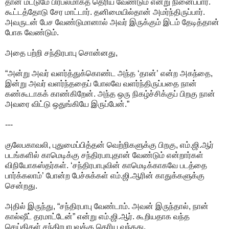
தான் மட்டுமே பிரபலமாகத் தெரிய வேண்டும் என்று நினைப்பார்.
கூட்டத்தோடு சேர மாட்டார். தனிமையில்தான் அமர்ந்திருப்பார்.
அவருடன் பேச வேண்டுமானால் அவர் இருக்கும் இடம் தேடித்தான்
போக வேண்டும்.
அதை பற்றி சந்திரபாபு சொன்னது,
“அன்று அவர் வளர்த்துக்கொண்ட அந்த ‘தான்’ என்ற அகந்தை,
இன்று அவர் வளர்ந்ததைப் போலவே வளர்ந்திருப்பதை நான்
கண்கூடாகக் காண்கிறேன். அந்த ஒரு நிகழ்ச்சிக்குப் பிறகு நான்
அவரை விட்டு ஒதுங்கியே இருப்பேன்.”
---
குலேபகாவலி, புதுமைப்பித்தன் வெற்றிகளுக்கு பிறகு, எம்.ஜி.ஆர்
படங்களில் காமெடிக்கு சந்திரபாபுதான் வேண்டும் என்றார்கள்
விநியோகஸ்தர்கள். ‘சந்திரபாபுவின் காமெடிக்காகவே படத்தை
பார்க்கலாம்’ போன்ற பேச்சுக்கள் எம்.ஜி.ஆரின் காதுக்களுக்கு
சென்றது.
அதில் இருந்து, “சந்திரபாபு வேண்டாம். அவன் இருந்தால், நான்
கால்ஷீட் தரமாட்டேன்” என்று எம்.ஜி.ஆர். கூறியதாக வந்த
செய்திகள் சந்திரபாபுவுக்கு தெரிய வந்தது.