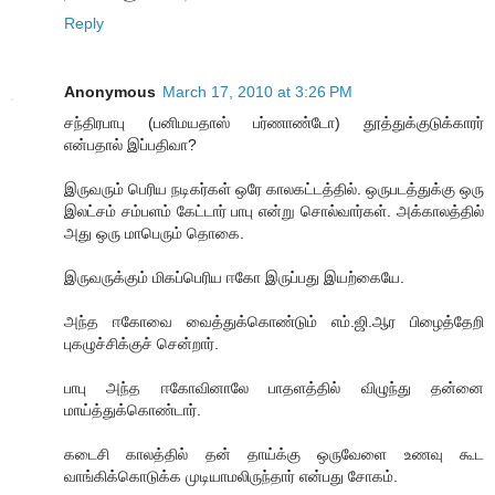
Reply
Anonymous
March 17, 2010 at 3:26 PM
சந்திரபாபு (பனிமயதாஸ் பர்ணாண்டோ) தூத்துக்குடுக்காரர்
என்பதால் இப்பதிவா?
இருவரும் பெரிய நடிகர்கள் ஒரே காலகட்டத்தில். ஒருபடத்துக்கு ஒரு
இலட்சம் சம்பளம் கேட்டார் பாபு என்று சொல்வார்கள். அக்காலத்தில்
அது ஒரு மாபெரும் தொகை.
இருவருக்கும் மிகப்பெரிய ஈகோ இருப்பது இயற்கையே.
அந்த ஈகோவை வைத்துக்கொண்டும் எம்.ஜி.ஆர பிழைத்தேறி
புகழுச்சிக்குச் சென்றார்.
பாபு அந்த ஈகோவினாலே பாதளத்தில் விழுந்து தன்னை
மாய்த்துக்கொண்டார்.
கடைசி காலத்தில் தன் தாய்க்கு ஒருவேளை உணவு கூட
வாங்கிக்கொடுக்க முடியாமலிருந்தார் என்பது சோகம்.