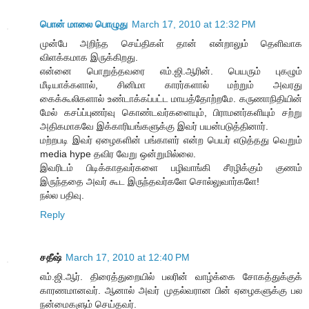
பொன் மாலை பொழுது
March 17, 2010 at 12:32 PM
முன்பே அறிந்த செய்திகள் தான் என்றாலும் தெளிவாக
விளக்கமாக இருக்கிறது.
என்னை பொறுத்தவரை எம்.ஜி.ஆரின். பெயரும் புகழும்
மீடியாக்களால், சினிமா காரர்களால் மற்றும் அவரது
கைக்கூலிகளால் உண்டாக்கப்பட்ட மாயத்தோற்றமே. கருணாநிதியின்
மேல் கசப்ப்புணர்வு கொண்டவர்களையும், பிராமனர்களியும் சற்று
அதிகமாகவே இக்காரியங்களுக்கு இவர் பயன்படுத்தினார்.
மற்றபடி இவர் ஏழைகளின் பங்காளர் என்ற பெயர் எடுத்தது வெறும்
media hype தவிர வேறு ஒன்றுமில்லை.
இவரிடம் பிடிக்காதவர்களை பழிவாங்கி சீரழிக்கும் குணம்
இருந்ததை அவர் கூட இருந்தவர்களே சொல்லுவார்களே!
நல்ல பதிவு.
Reply
சதீஷ்
March 17, 2010 at 12:40 PM
எம்.ஜி.ஆர். திரைத்துறையில் பலரின் வாழ்க்கை சோகத்துக்குக்
காரணமானவர். ஆனால் அவர் முதல்வரான பின் ஏழைகளுக்கு பல
நன்மைகளும் செய்தவர்.