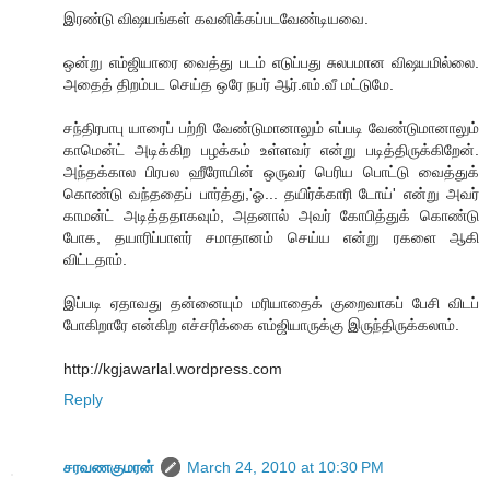
இரண்டு விஷயங்கள் கவனிக்கப்படவேண்டியவை.
ஒன்று எம்ஜியாரை வைத்து படம் எடுப்பது சுலபமான விஷயமில்லை.
அதைத் திறம்பட செய்த ஒரே நபர் ஆர்.எம்.வீ மட்டுமே.
சந்திரபாபு யாரைப் பற்றி வேண்டுமானாலும் எப்படி வேண்டுமானாலும்
காமென்ட் அடிக்கிற பழக்கம் உள்ளவர் என்று படித்திருக்கிறேன்.
அந்தக்கால பிரபல ஹீரோயின் ஒருவர் பெரிய பொட்டு வைத்துக்
கொண்டு வந்ததைப் பார்த்து,'ஓ... தயிர்க்காரி டோய்' என்று அவர்
காமன்ட் அடித்ததாகவும், அதனால் அவர் கோபித்துக் கொண்டு
போக, தயாரிப்பாளர் சமாதானம் செய்ய என்று ரகளை ஆகி
விட்டதாம்.
இப்படி ஏதாவது தன்னையும் மரியாதைக் குறைவாகப் பேசி விடப்
போகிறாரே என்கிற எச்சரிக்கை எம்ஜியாருக்கு இருந்திருக்கலாம்.
http://kgjawarlal.wordpress.com
Reply
சரவணகுமரன்
March 24, 2010 at 10:30 PM