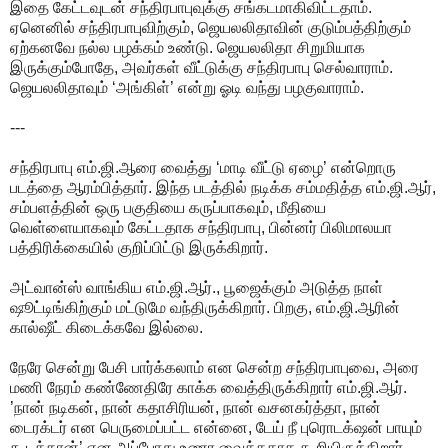
இதை கேட்டவுடன் சந்திரபாபுவுக்கு சங்கடமாகிவிட்டதாம்.
ஏனெனில் சந்திரபாபுவிற்கும், ஜெயலலிதாவின் குடும்பத்திற்கும்
ஏற்கனவே நல்ல பழக்கம் உண்டு. ஜெயலலிதா சிறுமியாக
இருக்கும்போதே, அவர்கள் வீட்டுக்கு சந்திரபாபு செல்வாராம்.
ஜெயலலிதாவும் ‘அங்கிள்’ என்று ஓடி வந்து பழகுவாராம்.
---
சந்திரபாபு எம்.ஜி.ஆரை வைத்து ‘மாடி வீட்டு ஏழை’ என்றொரு
படத்தை ஆரம்பித்தார். இந்த படத்தில் நடிக்க சம்மதித்த எம்.ஜி.ஆர்,
சம்பளத்தின் ஒரு பகுதியை கருப்பாகவும், மீதியை
வெள்ளையாகவும் கேட்டதாக சந்திரபாபு, பின்னர் பிலிமாலயா
பத்திரிக்கையில் குறிப்பிட்டு இருக்கிறார்.
அட்வான்ஸ் வாங்கிய எம்.ஜி.ஆர்., பூஜைக்கும் அடுத்த நாள்
ஷூட்டிங்கிற்கும் மட்டுமே வந்திருக்கிறார். பிறகு, எம்.ஜி.ஆரின்
கால்ஷீட் கிடைக்கவே இல்லை.
நேரே சென்று பேசி பார்க்கலாம் என சென்ற சந்திரபாபுவை, அரை
மணி நேரம் கண்ணேதிரே காக்க வைத்திருக்கிறார் எம்.ஜி.ஆர்.
’நான் நடிகன், நான் கதாசிரியன், நான் வசனகர்த்தா, நான்
டைரக்டர் என பெருமைப்பட்ட என்னை, டேய் நீ புரொடக்‌ஷன் பாயும்
கூடத்தான்’ என அப்போது உணர வைத்ததாக கூறியிருக்கிறார்