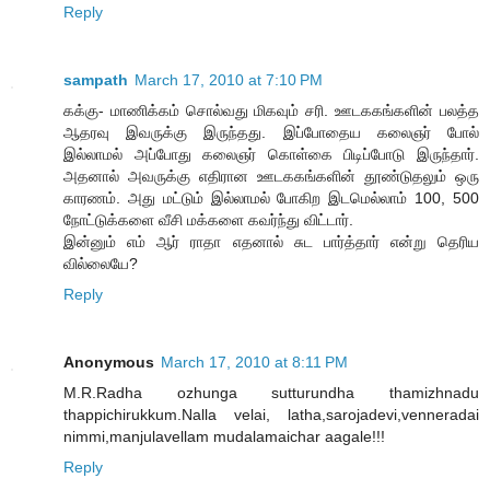
Reply
sampath
March 17, 2010 at 7:10 PM
கக்கு- மாணிக்கம் சொல்வது மிகவும் சரி. ஊடககங்களின் பலத்த
ஆதரவு இவருக்கு இருந்தது. இப்போதைய கலைஞர் போல்
இல்லாமல் அப்போது கலைஞர் கொள்கை பிடிப்போடு இருந்தார்.
அதனால் அவருக்கு எதிரான ஊடககங்களின் தூண்டுதலும் ஒரு
காரணம். அது மட்டும் இல்லாமல் போகிற இடமெல்லாம் 100, 500
நோட்டுக்களை வீசி மக்களை கவர்ந்து விட்டார்.
இன்னும் எம் ஆர் ராதா எதனால் சுட பார்த்தார் என்று தெரிய
வில்லையே?
Reply
Anonymous
March 17, 2010 at 8:11 PM
M.R.Radha ozhunga sutturundha thamizhnadu
thappichirukkum.Nalla velai, latha,sarojadevi,venneradai
nimmi,manjulavellam mudalamaichar aagale!!!
Reply