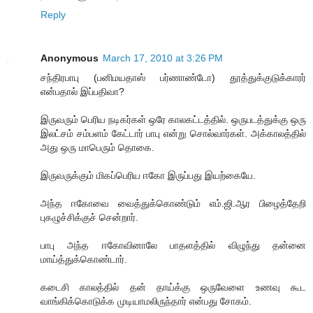
Reply
Anonymous
March 17, 2010 at 3:26 PM
சந்திரபாபு (பனிமயதாஸ் பர்ணாண்டோ) தூத்துக்குடுக்காரர்
என்பதால் இப்பதிவா?
இருவரும் பெரிய நடிகர்கள் ஒரே காலகட்டத்தில். ஒருபடத்துக்கு ஒரு
இலட்சம் சம்பளம் கேட்டார் பாபு என்று சொல்வார்கள். அக்காலத்தில்
அது ஒரு மாபெரும் தொகை.
இருவருக்கும் மிகப்பெரிய ஈகோ இருப்பது இயற்கையே.
அந்த ஈகோவை வைத்துக்கொண்டும் எம்.ஜி.ஆர பிழைத்தேறி
புகழுச்சிக்குச் சென்றார்.
பாபு அந்த ஈகோவினாலே பாதளத்தில் விழுந்து தன்னை
மாய்த்துக்கொண்டார்.
கடைசி காலத்தில் தன் தாய்க்கு ஒருவேளை உணவு கூட
வாங்கிக்கொடுக்க முடியாமலிருந்தார் என்பது சோகம்.