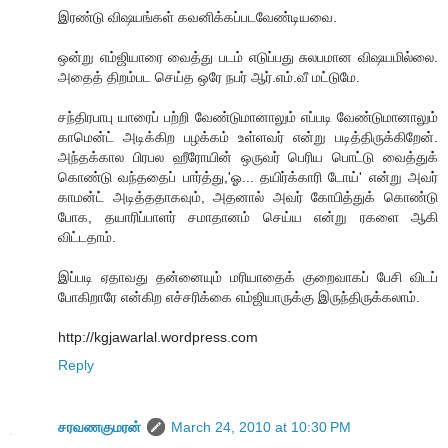
இரண்டு விஷயங்கள் கவனிக்கப்படவேண்டியவை.
ஒன்று எம்ஜியாரை வைத்து படம் எடுப்பது சுலபமான விஷயமில்லை.
அதைத் திறம்பட செய்த ஒரே நபர் ஆர்.எம்.வீ மட்டுமே.
சந்திரபாபு யாரைப் பற்றி வேண்டுமானாலும் எப்படி வேண்டுமானாலும்
காமென்ட் அடிக்கிற பழக்கம் உள்ளவர் என்று படித்திருக்கிறேன்.
அந்தக்கால பிரபல ஹீரோயின் ஒருவர் பெரிய பொட்டு வைத்துக்
கொண்டு வந்ததைப் பார்த்து,'ஓ... தயிர்க்காரி டோய்' என்று அவர்
காமன்ட் அடித்ததாகவும், அதனால் அவர் கோபித்துக் கொண்டு
போக, தயாரிப்பாளர் சமாதானம் செய்ய என்று ரகளை ஆகி
விட்டதாம்.
இப்படி ஏதாவது தன்னையும் மரியாதைக் குறைவாகப் பேசி விடப்
போகிறாரே என்கிற எச்சரிக்கை எம்ஜியாருக்கு இருந்திருக்கலாம்.
http://kgjawarlal.wordpress.com
Reply
சரவணகுமரன்
March 24, 2010 at 10:30 PM