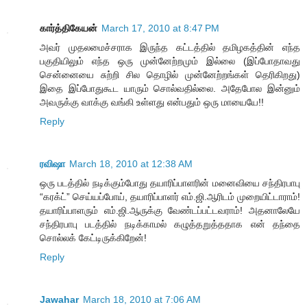
கார்த்திகேயன்
March 17, 2010 at 8:47 PM
அவர் முதலமைச்சராக இருந்த கட்டத்தில் தமிழகத்தின் எந்த
பகுதியிலும் எந்த ஒரு முன்னேற்றமும் இல்லை (இப்போதாவது
சென்னையை சுற்றி சில தொழில் முன்னேற்றங்கள் தெரிகிறது)
இதை இப்போதுகூட யாரும் சொல்வதில்லை. அதேபோல இன்னும்
அவருக்கு வாக்கு வங்கி உள்ளது என்பதும் ஒரு மாயையே!!
Reply
ரவிஷா
March 18, 2010 at 12:38 AM
ஒரு படத்தில் நடிக்கும்போது தயாரிப்பாளரின் மனைவியை சந்திரபாபு
“கரக்ட்” செய்யப்போய், தயாரிப்பாளர் எம்.ஜி.ஆரிடம் முறையிட்டாராம்!
தயாரிப்பாளரும் எம்.ஜி.ஆருக்கு வேண்டப்பட்டவராம்! அதனாலேயே
சந்திரபாபு படத்தில் நடிக்காமல் கழுத்தறுத்ததாக என் தந்தை
சொல்லக் கேட்டிருக்கிறேன்!
Reply
Jawahar
March 18, 2010 at 7:06 AM