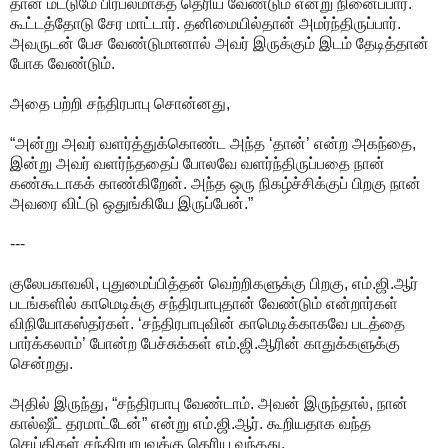
தான் மட்டுமே பிரபலமாகத் தெரிய வேண்டும் என்று நினைப்பார்.
கூட்டத்தோடு சேர மாட்டார். தனிமையில்தான் அமர்ந்திருப்பார்.
அவருடன் பேச வேண்டுமானால் அவர் இருக்கும் இடம் தேடித்தான்
போக வேண்டும்.
அதை பற்றி சந்திரபாபு சொன்னது,
“அன்று அவர் வளர்த்துக்கொண்ட அந்த ‘தான்’ என்ற அகந்தை,
இன்று அவர் வளர்ந்ததைப் போலவே வளர்ந்திருப்பதை நான்
கண்கூடாகக் காண்கிறேன். அந்த ஒரு நிகழ்ச்சிக்குப் பிறகு நான்
அவரை விட்டு ஒதுங்கியே இருப்பேன்.”
---
குலேபகாவலி, புதுமைப்பித்தன் வெற்றிகளுக்கு பிறகு, எம்.ஜி.ஆர்
படங்களில் காமெடிக்கு சந்திரபாபுதான் வேண்டும் என்றார்கள்
விநியோகஸ்தர்கள். ‘சந்திரபாபுவின் காமெடிக்காகவே படத்தை
பார்க்கலாம்’ போன்ற பேச்சுக்கள் எம்.ஜி.ஆரின் காதுக்களுக்கு
சென்றது.
அதில் இருந்து, “சந்திரபாபு வேண்டாம். அவன் இருந்தால், நான்
கால்ஷீட் தரமாட்டேன்” என்று எம்.ஜி.ஆர். கூறியதாக வந்த
செய்திகள் சந்திரபாபுவுக்கு தெரிய வந்தது.