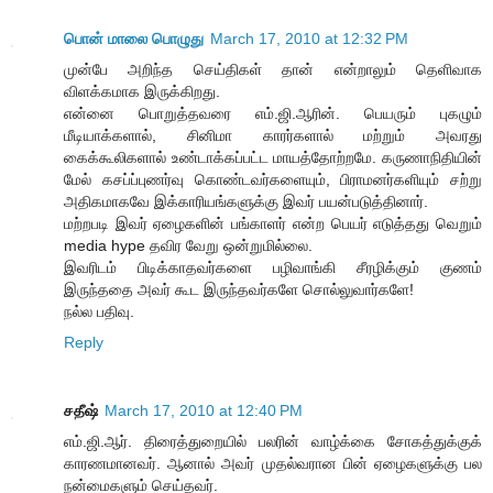
பொன் மாலை பொழுது
March 17, 2010 at 12:32 PM
முன்பே அறிந்த செய்திகள் தான் என்றாலும் தெளிவாக
விளக்கமாக இருக்கிறது.
என்னை பொறுத்தவரை எம்.ஜி.ஆரின். பெயரும் புகழும்
மீடியாக்களால், சினிமா காரர்களால் மற்றும் அவரது
கைக்கூலிகளால் உண்டாக்கப்பட்ட மாயத்தோற்றமே. கருணாநிதியின்
மேல் கசப்ப்புணர்வு கொண்டவர்களையும், பிராமனர்களியும் சற்று
அதிகமாகவே இக்காரியங்களுக்கு இவர் பயன்படுத்தினார்.
மற்றபடி இவர் ஏழைகளின் பங்காளர் என்ற பெயர் எடுத்தது வெறும்
media hype தவிர வேறு ஒன்றுமில்லை.
இவரிடம் பிடிக்காதவர்களை பழிவாங்கி சீரழிக்கும் குணம்
இருந்ததை அவர் கூட இருந்தவர்களே சொல்லுவார்களே!
நல்ல பதிவு.
Reply
சதீஷ்
March 17, 2010 at 12:40 PM
எம்.ஜி.ஆர். திரைத்துறையில் பலரின் வாழ்க்கை சோகத்துக்குக்
காரணமானவர். ஆனால் அவர் முதல்வரான பின் ஏழைகளுக்கு பல
நன்மைகளும் செய்தவர்.