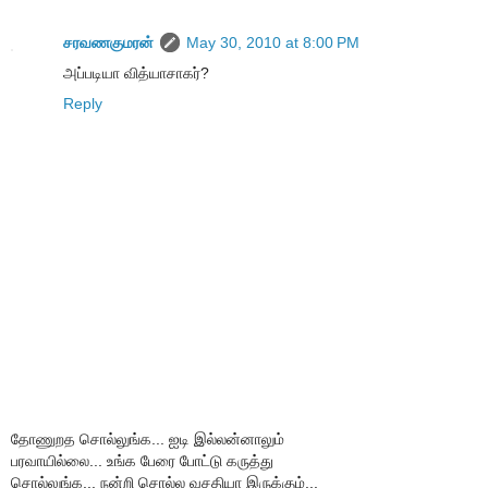
சரவணகுமரன்
May 30, 2010 at 8:00 PM
அப்படியா வித்யாசாகர்?
Reply
தோணுறத சொல்லுங்க... ஐடி இல்லன்னாலும்
பரவாயில்லை... உங்க பேரை போட்டு கருத்து
சொல்லுங்க... நன்றி சொல்ல வசதியா இருக்கும்...