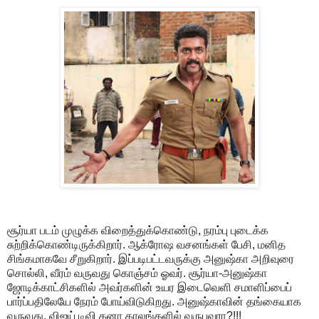
சூர்யா படம் முழுக்க விறைத்துக்கொண்டு, நரம்பு புடைக்க
சுற்றிக்கொண்டிருக்கிறார். ஆக்ரோஷ வசனங்கள் பேசி, மனித
சிங்கமாகவே சீறுகிறார். இப்படிபட்டவருக்கு அனுஷ்கா அறிவுரை
சொல்லி, வீரம் வருவது கொஞ்சம் ஓவர். சூர்யா-அனுஷ்கா
ஜோடிக்காட்சிகளில் அவர்களின் உயர இடைவெளி சமாளிப்பைப்
பார்ப்பதிலேயே நேரம் போய்விடுகிறது. அனுஷ்காவின் தங்கையாக
வருவது, விஜய் டிவி கனா காலங்களில் வருபவரா?!!!