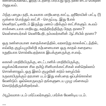
உண்மையிலேயே, இந்த படத்தை பார்ப்பது ஒரு நல்ல டைம் மெஷின்
அனுபவம்.
அந்த பழைய நதி, கூவமாக மாறியதை காட்டி, ஹீரோயின் பாட்டி (!)
மூக்கை பொத்தும் காட்சி - செருப்படி. இது போல்
வெளிநாட்டினரிடம் இருந்து பணம் பறிக்கும் காட்சிகளும். கூவம்
சாக்கடையாக மாறியது, சுதந்திரத்திற்கு பிறகு தானா?
வெள்ளையர்கள் வெளியேறி, நம்மவர்களின் ஆட்சியில் தானா?
ஒரு உண்மையான கதைக்களத்தில், வரலாற்று காலக்கட்டத்தில்,
எவ்வித குழப்பமுமின்றி கற்பனையான ஒரு காதல் கதையை
உறுதியாக சொல்லியதற்காக இயக்குனருக்கு சபாஷ்.
லகான் மாதிரியிருக்கு, டைட்டானிக் மாதிரியிருக்கு,
வழக்கம்போலான சில தமிழ் சினிமாக்காட்சிகள் என்றெல்லாம்
சொன்னாலும், ஒரு இளம் குழுவின் கடும் உழைப்பில்
உருவாயிருக்கும் தரமான படம் இது என்பதை ஒப்புக்கொள்ள
வேண்டும். ஒவ்வொருவரும் தங்களுடைய முழு பங்கையும்
கொடுத்திருக்கிறார்கள்.
அபூர்வமாக படம் பார்ப்பவர்களும், பார்க்க வேண்டிய படம்.
---