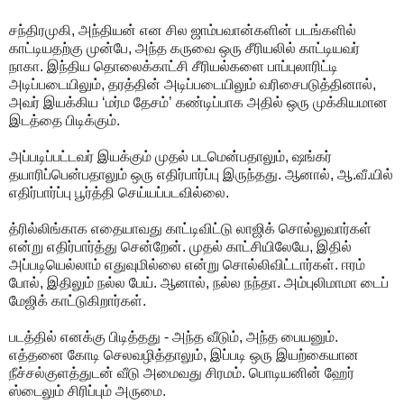
சந்திரமுகி, அந்தியன் என சில ஜாம்பவான்களின் படங்களில்
காட்டியதற்கு முன்பே, அந்த கருவை ஒரு சீரியலில் காட்டியவர்
நாகா. இந்திய தொலைக்காட்சி சீரியல்களை பாப்புலாரிட்டி
அடிப்படையிலும், தரத்தின் அடிப்படையிலும் வரிசைபடுத்தினால்,
அவர் இயக்கிய ‘மர்ம தேசம்’ கண்டிப்பாக அதில் ஒரு முக்கியமான
இடத்தை பிடிக்கும்.
அப்படிப்பட்டவர் இயக்கும் முதல் படமென்பதாலும், ஷங்கர்
தயாரிப்பென்பதாலும் ஒரு எதிர்பார்ப்பு இருந்தது. ஆனால், ஆ.வீ.யில்
எதிர்பார்ப்பு பூர்த்தி செய்யப்படவில்லை.
த்ரில்லிங்காக எதையாவது காட்டிவிட்டு லாஜிக் சொல்லுவார்கள்
என்று எதிர்பார்த்து சென்றேன். முதல் காட்சியிலேயே, இதில்
அப்படியெல்லாம் எதுவுமில்லை என்று சொல்லிவிட்டார்கள். ஈரம்
போல், இதிலும் நல்ல பேய். ஆனால், நல்ல நந்தா. அம்புலிமாமா டைப்
மேஜிக் காட்டுகிறார்கள்.
படத்தில் எனக்கு பிடித்தது - அந்த வீடும், அந்த பையனும்.
எத்தனை கோடி செலவழித்தாலும், இப்படி ஒரு இயற்கையான
நீச்சல்குளத்துடன் வீடு அமைவது சிரமம். பொடியனின் ஹேர்
ஸ்டைலும் சிரிப்பும் அருமை.