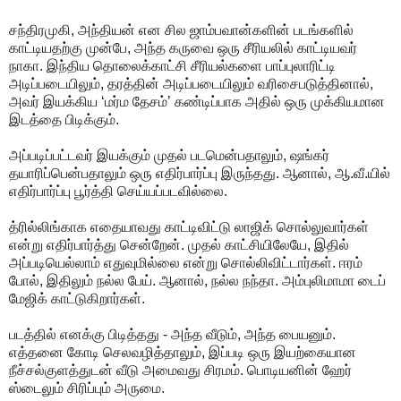
சந்திரமுகி, அந்தியன் என சில ஜாம்பவான்களின் படங்களில்
காட்டியதற்கு முன்பே, அந்த கருவை ஒரு சீரியலில் காட்டியவர்
நாகா. இந்திய தொலைக்காட்சி சீரியல்களை பாப்புலாரிட்டி
அடிப்படையிலும், தரத்தின் அடிப்படையிலும் வரிசைபடுத்தினால்,
அவர் இயக்கிய ‘மர்ம தேசம்’ கண்டிப்பாக அதில் ஒரு முக்கியமான
இடத்தை பிடிக்கும்.
அப்படிப்பட்டவர் இயக்கும் முதல் படமென்பதாலும், ஷங்கர்
தயாரிப்பென்பதாலும் ஒரு எதிர்பார்ப்பு இருந்தது. ஆனால், ஆ.வீ.யில்
எதிர்பார்ப்பு பூர்த்தி செய்யப்படவில்லை.
த்ரில்லிங்காக எதையாவது காட்டிவிட்டு லாஜிக் சொல்லுவார்கள்
என்று எதிர்பார்த்து சென்றேன். முதல் காட்சியிலேயே, இதில்
அப்படியெல்லாம் எதுவுமில்லை என்று சொல்லிவிட்டார்கள். ஈரம்
போல், இதிலும் நல்ல பேய். ஆனால், நல்ல நந்தா. அம்புலிமாமா டைப்
மேஜிக் காட்டுகிறார்கள்.
படத்தில் எனக்கு பிடித்தது - அந்த வீடும், அந்த பையனும்.
எத்தனை கோடி செலவழித்தாலும், இப்படி ஒரு இயற்கையான
நீச்சல்குளத்துடன் வீடு அமைவது சிரமம். பொடியனின் ஹேர்
ஸ்டைலும் சிரிப்பும் அருமை.