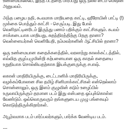
உண்மையிலேயே, இந்த படத்தை பார்ப்பது ஒரு நல்ல டைம் மெஷின்
அனுபவம்.
அந்த பழைய நதி, கூவமாக மாறியதை காட்டி, ஹீரோயின் பாட்டி (!)
மூக்கை பொத்தும் காட்சி - செருப்படி. இது போல்
வெளிநாட்டினரிடம் இருந்து பணம் பறிக்கும் காட்சிகளும். கூவம்
சாக்கடையாக மாறியது, சுதந்திரத்திற்கு பிறகு தானா?
வெள்ளையர்கள் வெளியேறி, நம்மவர்களின் ஆட்சியில் தானா?
ஒரு உண்மையான கதைக்களத்தில், வரலாற்று காலக்கட்டத்தில்,
எவ்வித குழப்பமுமின்றி கற்பனையான ஒரு காதல் கதையை
உறுதியாக சொல்லியதற்காக இயக்குனருக்கு சபாஷ்.
லகான் மாதிரியிருக்கு, டைட்டானிக் மாதிரியிருக்கு,
வழக்கம்போலான சில தமிழ் சினிமாக்காட்சிகள் என்றெல்லாம்
சொன்னாலும், ஒரு இளம் குழுவின் கடும் உழைப்பில்
உருவாயிருக்கும் தரமான படம் இது என்பதை ஒப்புக்கொள்ள
வேண்டும். ஒவ்வொருவரும் தங்களுடைய முழு பங்கையும்
கொடுத்திருக்கிறார்கள்.
அபூர்வமாக படம் பார்ப்பவர்களும், பார்க்க வேண்டிய படம்.
---