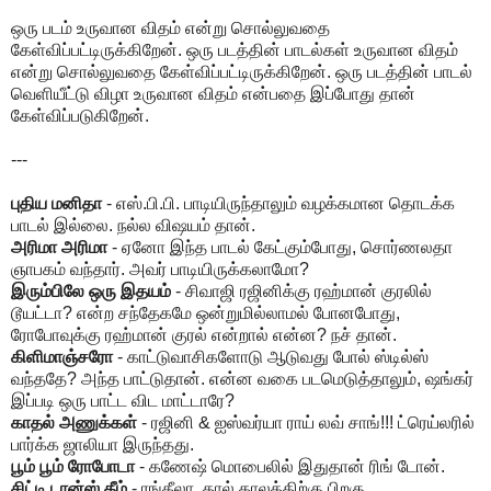
ஒரு படம் உருவான விதம் என்று சொல்லுவதை
கேள்விப்பட்டிருக்கிறேன். ஒரு படத்தின் பாடல்கள் உருவான விதம்
என்று சொல்லுவதை கேள்விப்பட்டிருக்கிறேன். ஒரு படத்தின் பாடல்
வெளியீட்டு விழா உருவான விதம் என்பதை இப்போது தான்
கேள்விப்படுகிறேன்.
---
புதிய மனிதா
- எஸ்.பி.பி. பாடியிருந்தாலும் வழக்கமான தொடக்க
பாடல் இல்லை. நல்ல விஷயம் தான்.
அரிமா அரிமா
- ஏனோ இந்த பாடல் கேட்கும்போது, சொர்ணலதா
ஞாபகம் வந்தார். அவர் பாடியிருக்கலாமோ?
இரும்பிலே ஒரு இதயம்
- சிவாஜி ரஜினிக்கு ரஹ்மான் குரலில்
டூயட்டா? என்ற சந்தேகமே ஒன்றுமில்லாமல் போனபோது,
ரோபோவுக்கு ரஹ்மான் குரல் என்றால் என்ன? நச் தான்.
கிளிமாஞ்சரோ
- காட்டுவாசிகளோடு ஆடுவது போல் ஸ்டில்ஸ்
வந்ததே? அந்த பாட்டுதான். என்ன வகை படமெடுத்தாலும், ஷங்கர்
இப்படி ஒரு பாட்ட விட மாட்டாரே?
காதல் அணுக்கள்
- ரஜினி & ஐஸ்வர்யா ராய் லவ் சாங்!!! ட்ரெய்லரில்
பார்க்க ஜாலியா இருந்தது.
பூம் பூம் ரோபோடா
- கணேஷ் மொபைலில் இதுதான் ரிங் டோன்.
சிட்டி டான்ஸ் தீம்
- ரங்கீலா, தால் காலத்திற்கு பிறகு,