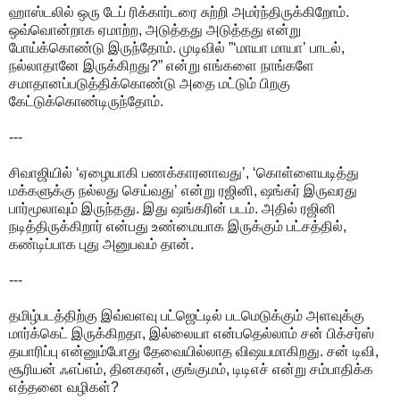
ஹாஸ்டலில் ஒரு டேப் ரிக்கார்டரை சுற்றி அமர்ந்திருக்கிறோம்.
ஒவ்வொன்றாக ஏமாற்ற, அடுத்தது அடுத்தது என்று
போய்க்கொண்டு இருந்தோம். முடிவில் ”‘மாயா மாயா’ பாடல்,
நல்லாதானே இருக்கிறது?” என்று எங்களை நாங்களே
சமாதானப்படுத்திக்கொண்டு அதை மட்டும் பிறகு
கேட்டுக்கொண்டிருந்தோம்.
---
சிவாஜியில் ‘ஏழையாகி பணக்காரனாவது’, ‘கொள்ளையடித்து
மக்களுக்கு நல்லது செய்வது’ என்று ரஜினி, ஷங்கர் இருவரது
பார்மூலாவும் இருந்தது. இது ஷங்கரின் படம். அதில் ரஜினி
நடித்திருக்கிறார் என்பது உண்மையாக இருக்கும் பட்சத்தில்,
கண்டிப்பாக புது அனுபவம் தான்.
---
தமிழ்படத்திற்கு இவ்வளவு பட்ஜெட்டில் படமெடுக்கும் அளவுக்கு
மார்க்கெட் இருக்கிறதா, இல்லையா என்பதெல்லாம் சன் பிக்சர்ஸ்
தயாரிப்பு என்னும்போது தேவையில்லாத விஷயமாகிறது. சன் டிவி,
சூரியன் ஃஎப்எம், தினகரன், குங்குமம், டிடிஎச் என்று சம்பாதிக்க
எத்தனை வழிகள்?