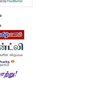
ed by
FeedBurner
டு
ள்