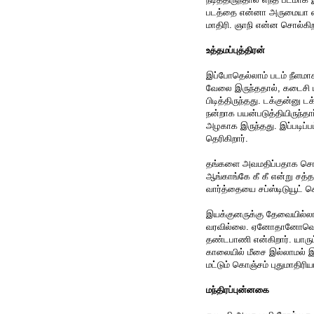
படத்தை என்னா அருமையா எடு
மாதிரி. ஞாநி என்ன சொல்கி
உத்தமப்புத்திரன்
இப்போதெல்லாம் படம் நீளமாக 
வேலை இருந்ததால், கடைசி பா
பிடித்திருந்தது. டக்குன்னு ட
நன்றாக பயன்படுத்தியிருந்த
அழகாக இருந்தது. இப்படிப்பட
தெரிகிறார்.
தங்களை அவமதிப்பதாக சொல்லி
ஆங்காங்கே கீ கீ என்று சத்
வார்த்தையை சப்ஸ்டிடுயூட் ச
இயக்குனருக்கு தேவையில்லா
வரவில்லை. ஏனோதானோவென்று
தண்டபாணி என்கிறார். யாரு
காலையில் மீசை இல்லாமல் இரு
மட்டும் கொஞ்சம் புதுமாதிரிய
மந்திரப்புன்னகை