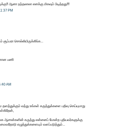
ுக்கு!! ஆனா நந்தலாலா எனக்கு மிகவும் பிடித்தது!!!
11:37 PM
ம் சூப்பரா சொல்லியிருக்கீங்க...
்னான பணி
5:40 AM
ம தளத்துக்கும் வந்து உங்கள் கருத்துக்களை பதிவு செய்யுமாறு
ள்கிறேன்,
 ஆசான்களின் கருத்து என்னைப் போன்ற புதியவர்களுக்கு
மைவதோடு எழுத்துக்களையும் வளப்படுத்தும்...