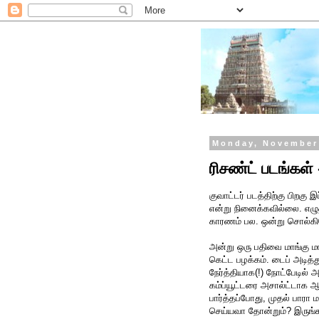
Monday, November
ரிசண்ட் படங்கள் 
குவாட்டர் படத்திற்கு பிறகு 
என்று நினைக்கவில்லை. எழு
காரணம் பல. ஒன்று சொல்கிற
அன்று ஒரு பதிவை மாங்கு ம
கெட்ட பழக்கம். டைப் அடித்த
நேர்த்தியாக(!) நோட்பேடில் அட
கம்ப்யூட்டரை அசால்ட்டாக ஆஃ
பார்த்தப்போது, முதல் பாரா ம
செய்யவா தோன்றும்? இருங்க