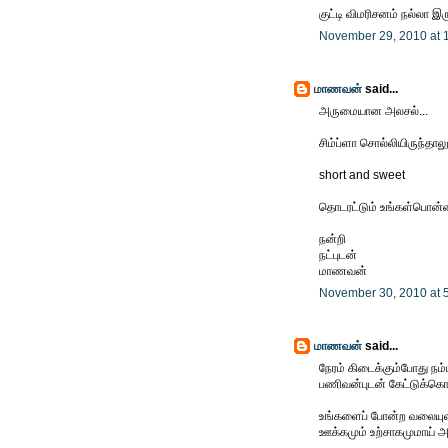
குட்டி விமரிசனம் நல்லா இர
November 29, 2010 at 
மாணவன்
said...
அருமையான அலசல்...
சிம்ப்ளா சொல்லியிருந்தாலு
short and sweet
தொடரட்டும் உங்கள்பொன
நன்றி
நட்புடன்
மாணவன்
November 30, 2010 at 
மாணவன்
said...
நேரம் கிடைக்கும்போது நம்
பணிவன்புடன் கேட்டுக்கொ
உங்களைப் போன்ற வலையுலக
ஊக்கமும் உற்சாகமுமாய் அ