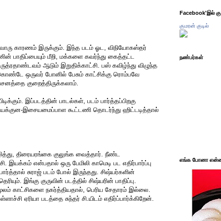
Facebook'இல் கும
குமரன் குடில்
ரு காரணம் இருக்கும். இந்த படம் ஓட, விநியோகஸ்தர்
னின் பாதிப்பையும் மீறி, மக்களை கவர்ந்து கைத்தட்ட
நண்பர்கள்
ருத்ரதாண்டவம் ஆடும் இறுதிக்காட்சி. பஸ் கவிழ்ந்து விழுந்த
ொண்டே ஒருவர் போனில் பேசும் காட்சிக்கு ரொம்பவே
வசனத்தை குறைத்திருக்கலாம்.
ிக்கும். இப்படத்தின் பாடல்கள், படம் பார்த்தப்பிறகு
 இயக்குன-இசையமைப்பாள கூட்டணி தொடர்ந்து ஹிட்டடித்தால்
ித்து, திரையரங்கை குலுங்க வைத்தார். நீண்ட
எங்க போனா என்ன 
சி. இயக்கம் என்பதால் ஒரு பேமிலி காமெடி பட எதிர்பார்ப்பு
ர்த்தால் சுராஜ் படம் போல் இருந்தது. சிஷ்யர்களின்
ெரியும். இங்கு குருவின் படத்தில் சிஷ்யரின் பாதிப்பு.
மூலம் காட்சிகளை நகர்த்தியதால், பெரிய சேதாரம் இல்லை.
ளாச்சி ஏரியா படத்தை சுந்தர் சி.யிடம் எதிர்ப்பார்க்கிறேன்.