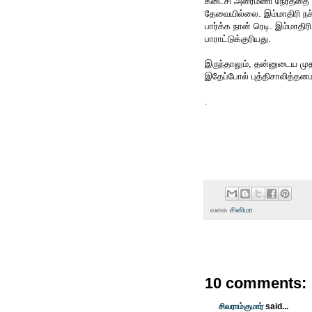
கடைசி அரைமணி நேரத்தை தவி
தேவையில்லை. இம்மாதிரி நச
பார்க்க நான் ரெடி. இம்மா
பாராட்டுக்குரியது.
இருந்தாலும், தன்னுடைய மு
இதேப்போல் புத்திசாலித்த
.
வகை
சினிமா
10 comments:
சிவராம்குமார்
said...