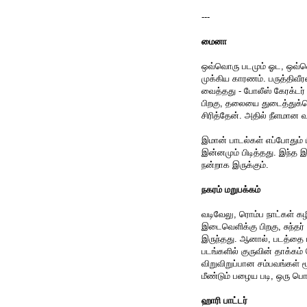
---
மைனா
ஒவ்வொரு படமும் ஓட, ஒவ்வொ
முக்கிய காரணம். பருத்திவீர
வைத்தது - போலீஸ் கேரக்டர் 
பிறகு, தலையை துடைத்துக்க
சிரித்தேன். அதில் நீளமான 
இமான் பாடல்கள் எப்போதும் பிட
இன்னமும் பிடித்தது. இந்த
நன்றாக இருக்கும்.
நகரம் மறுபக்கம்
வடிவேலு, ரொம்ப நாட்கள் கழ
இடைவெளிக்கு பிறகு, சுந்தர் 
இருந்தது. ஆனால், படத்தை பா
படங்களில் குருவின் தாக்கம் த
விறுவிறுப்பான சம்பவங்கள் 
மீண்டும் பழைய படி, ஒரு பொள்
ஹாரி பாட்டர்