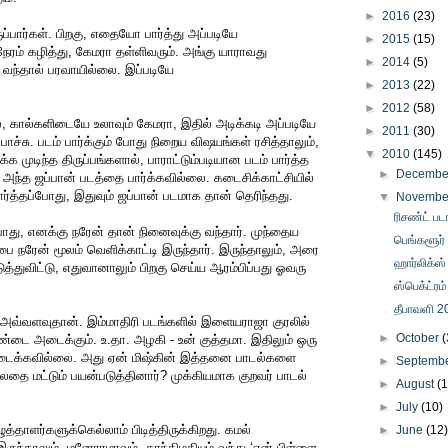
►
2016
(23)
ப்பார்கள். பிறகு, எதையோ பார்த்து அப்படியே
►
2015
(15)
நேரம் கழித்து, கேமரா தள்ளிவரும். அங்கு யாராவது
►
2014
(5)
றை வந்தால் பரவாயில்லை. இப்படியே
►
2013
(22)
►
2012
(58)
கால்களிடையே உலாவும் கேமரா, இதில் அடிக்கடி அப்படியே
►
2011
(30)
ோச்சு. படம் பார்க்கும் போது நிறைய விஷயங்கள் ரசித்தாலும்,
▼
2010
(145)
்க முடிந்த திருப்பங்களால், பாராட்டும்படியான படம் பார்த்த
►
Decemb
 அந்த ஜப்பான் படத்தை பார்க்கவில்லை. கடைசிக்காட்சியில்
ர்த்தப்போது, இதுவும் ஜப்பான் படமாக தான் தெரிந்தது.
▼
Novemb
ரிசண்ட் பட
ப்போது, எனக்கு நரேன் தான் நினைவுக்கு வந்தார். முந்தைய
பெங்களூர் 
ை நரேன் மூலம் வெளிக்காட்டி இருந்தார். இருந்தாலும், அரை
ஹார்லிக்ஸ்
டுத்துவிட்டு, எதுவானாலும் பிறகு செய்ய ஆரம்பிப்பது ஓவரு
ஸ்பெக்ட்ரம
தீபாவளி 2
அவ்வளவுதான். இம்மாதிரி படங்களில் இளையராஜா குரலில்
►
October
(
்டை அடைக்கும். உ.தா. அழகி - உன் குத்தமா. இதிலும் ஒரு
 அடைக்கவில்லை. அது ஏன் மிஷ்கின் இத்தனை பாடல்களை
►
Septemb
தை மட்டும் பயன்படுத்தினார்? முக்கியமாக குறவர் பாடல்
►
August
(
►
July
(10)
தாளர்களுக்கெல்லாம் பிடித்திருக்கிறது. கமல்
►
June
(12
இருந்தாலும், மனோரமாவும், காந்திமதியும் வந்து ‘என் பிள்ளை