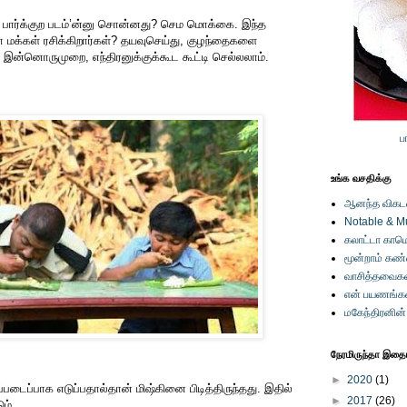
ார்க்குற படம்’ன்னு சொன்னது? செம மொக்கை. இந்த
ா மக்கள் ரசிக்கிறார்கள்? தயவுசெய்து, குழந்தைகளை
இன்னொருமுறை, எந்திரனுக்குக்கூட கூட்டி செல்லலாம்.
ப
உங்க வசதிக்கு
ஆனந்த விகடனி
Notable & M
கலாட்டா காமெ
மூன்றாம் கண
வாசித்தவைகள
என் பயணங்க
மகேந்திரனின
நேரமிருந்தா இதையு
►
2020
(1)
படைப்பாக எடுப்பதால்தான் மிஷ்கினை பிடித்திருந்தது. இதில்
►
2017
(26)
ம்.