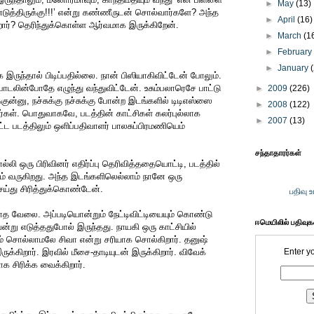
►
May
(13)
த்திருக்கு!!!’ என்று கண்ணீருடன் சொல்வார்களே? அந்த
►
April
(16)
றார்? தெரிந்துக்கொள்ள ஆர்வமாக இருக்கிறேன்.
►
March
(1
►
Februar
►
January
இருந்தால் பிடிப்பதில்லை. நான் பிஸியாகிவிட்டேன் போலும்.
டலின்போதே எழுந்து வந்துவிட்டேன். உசும்பலாரெசே பாட்டு
►
2009
(226)
க்குன்னு, நச்சுக்கு நச்சுக்கு போன்ற இடங்களில் டிடிஎஸ்ஸை
►
2008
(122)
ார்கள். பொதுவாகவே, படத்தின் காட்சிகள் கலர்புல்லாக
►
2007
(13)
்ட படத்திலும் ஒளிப்பதிவாளர் பாலசுப்பிரமணியெம்
சந்தாதாரர்கள்
 ஒரு பிரிவினர் எதிர்ப்பு தெரிவித்ததையொட்டி, படத்தில்
தம் வருகிறது. அந்த இடங்களிலெல்லாம் நானே ஒரு
ெய்து சிரித்துக்கொண்டேன்.
பதிவு 
த வேலை. அப்படியொன்றும் நேட்டிவிட்டியையும் கொண்டு
ஈமெயிலில் பதிவு
 எடுத்ததுபோல் இருந்தது. நாயகி ஒரு காட்சியில்
ம் சொல்லாமலே சிவா என்று சரியாக சொல்கிறார். தனுஷ்
க்கிறார். இரவில் மீசை-தாடியுடன் இருக்கிறார். விவேக்
Enter y
ாக சிரிக்க வைக்கிறார்.