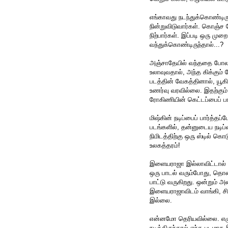
எங்காவது நடந்துக்கொண்டிரு
நின்றுவிடுவார்கள். கொஞ்ச 
நிற்பார்கள். இப்படி ஒரு மு
வந்துக்கொண்டிருந்தால்...?
அஞ்சாதேயில் வந்ததை போல, 
உலாவுவதால், அந்த கிக்கும் ப
படத்தின் வேகத்தினால், யூகிக
உணர்வு வரவில்லை. இதற்கும்
ரோகிணியின் கெட்டப்பைப் பா
மிஷ்கின் நடிப்பைப் பார்த்த
படங்களில், தன்னுடைய நடிப்ப
நிமிடத்திற்கு ஒரு ஸ்டில் கொ
உலகத்தரம்!
இளையராஜா இல்லாவிட்டால் 
ஒரு பாடல் வரும்போது, தொண
பாட்டு வருகிறது. ஒன்றும்
இளையராஜாவிடம் வாங்கி, சில
இல்லை.
என்னமோ தெரியவில்லை. எழுத்
நடித்திருந்தால் எந்த படமாக 