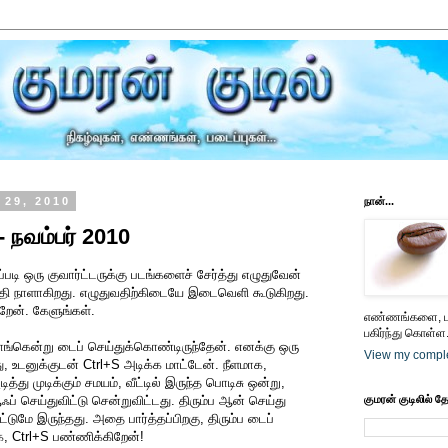
 29, 2010
நான்...
- நவம்பர் 2010
இப்படி ஒரு குவார்ட்டருக்கு படங்களைச் சேர்த்து எழுதுவேன்
தி நாளாகிறது. எழுதுவதிற்கிடையே இடைவெளி கூடுகிறது.
ேன். கேளுங்கள்.
எண்ணங்களை, பட
பகிர்ந்து கொள்ள.
ாங்கென்று டைப் செய்துக்கொண்டிருந்தேன். எனக்கு ஒரு
View my comple
ு, உடனுக்குடன் Ctrl+S அடிக்க மாட்டேன். நீளமாக,
ித்து முடிக்கும் சமயம், வீட்டில் இருந்த பொடிசு ஒன்று,
ப் செய்துவிட்டு சென்றுவிட்டது. திரும்ப ஆன் செய்து
குமரன் குடிலில் த
ட்டுமே இருந்தது. அதை பார்த்தப்பிறகு, திரும்ப டைப்
, Ctrl+S பண்ணிக்கிறேன்!