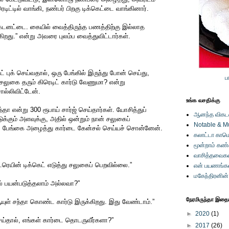
ெடிட்டில் வாங்கி, நண்பர் பிறகு டிக்கெட்டை வாங்கினார்.
ரு கடனட்டை. கையில் வைத்திருந்த பணத்திற்கு இல்லாத
்கிறது.” என்று அவரை புலம்ப வைத்துவிட்டார்கள்.
ெட் புக் செய்வதால், ஒரு பேங்கில் இருந்து போன் செய்து,
ப
 சலுகை தரும் கிரெடிட் கார்டு வேணுமா? என்று
ல்லிவிட்டேன்.
உங்க வசதிக்கு
்தா என்று 300 ரூபாய் சார்ஜ் செய்தார்கள். யோசித்துப்
ஆனந்த விகடனி
ுக்கும் அளவுக்கு, அதில் ஒன்றும் நான் சலுகைப்
Notable & M
, பேங்கை அழைத்து கார்டை கேன்சல் செய்யச் சொன்னேன்.
கலாட்டா காமெ
மூன்றாம் கண
வாசித்தவைகள
ட்ரெயின் டிக்கெட் எடுத்து சலுகைப் பெறவில்லை.”
என் பயணங்க
மகேந்திரனின
ில் பயன்படுத்தலாம் அல்லவா?”
நேரமிருந்தா இதையு
ுள் சந்தா கொண்ட கார்டு இருக்கிறது. இது வேண்டாம்.”
►
2020
(1)
ய்தால், எங்கள் கார்டை தொடருவீர்களா?”
►
2017
(26)