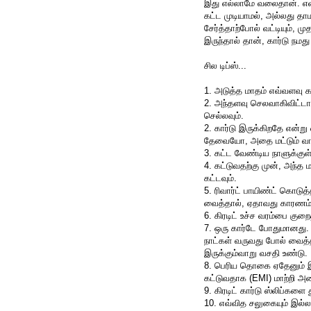
இது எல்லாமே வலைதான். எவன
கட்ட முடியாமல், அல்லது தா
சேர்த்தாற்போல் வட்டியும், ம
இருந்தால் தான், கார்டு நமது 
சில டிப்ஸ்...
1. அடுத்த மாதம் எவ்வளவு க
2. அந்தளவு செலவாகிவிட்டால்
செல்லவும்.
2. கார்டு இருக்கிறதே என்ற
தேவையோ, அதை மட்டும் வாங
3. கட்ட வேண்டிய நாளுக்குள
4. கட்டுவதற்கு முன், அந்த 
கட்டவும்.
5. ரிவார்ட் பாயிண்ட் கொடுத
வைத்தால், ஏதாவது காரணம் 
6. கிரடிட் உச்ச வரம்பை குற
7. ஒரு கார்டே போதுமானது.
நாட்கள் வருவது போல் வைத்தி
இருக்கும்வாறு வசதி உண்டு.
8. பெரிய தொகை ஏதேனும் இர
கட்டுவதாக (EMI) மாற்றி அ
9. கிரடிட் கார்டு ஸ்லிப்கள
10. எவ்வித சலுகையும் இல்ல