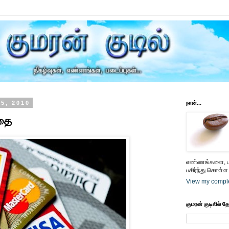
5, 2010
நான்...
ாதை
எண்ணங்களை, பட
பகிர்ந்து கொள்ள.
View my comple
குமரன் குடிலில் த