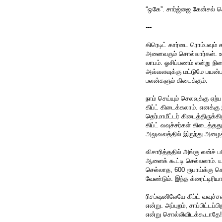
“ஒகே”. சார்ஜ்ஜை கேன்சல் செ
---
கிரெடிட் கார்டை ரொம்பவும்
அனைவரும் சொல்வார்கள். உண
லாபம். ஓசிப்பணம் என்று நி
அவ்வளவுக்கு மட்டுமே பயன்பட
பலன்களும் கிடைக்கும்.
நாம் செய்யும் செலவுக்கு ஏற
கிப்ட் கிடைக்கலாம். எனக்கு
தெர்மாமீட்டர் கிடைத்திருக்
கிப்ட் வவுச்சர்கள் கிடைத்
அலுவலத்தில் இருந்து அழைத்
விசாரித்ததில் அங்கு லன்ச் 
ஆளைக் கூட்டி செல்லலாம். 
செல்லாத, 600 ரூபாய்க்கு க
வேண்டும். இந்த க்ரைட்டிர
ரிசப்ஷனிலேயே கிப்ட் வவுச்
என்று. அப்புறம், சாப்பிட்டப
என்று சொல்லிவிடக்கூடாதே!