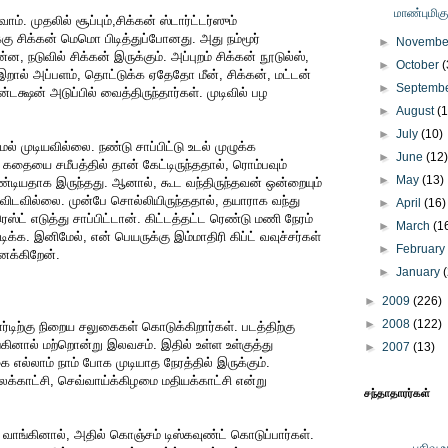
மாண்புமிக
். முதலில் சூப்பும்,சிக்கன் ஸ்டார்ட்டர்ஸும்
கு சிக்கன் மெமொ பிடித்துப்போனது. அது நம்மூர்
►
Novemb
 நடுவில் சிக்கன் இருக்கும். அப்புறம் சிக்கன் நூடுல்ஸ்,
►
October
(
 இறால் அப்பளம், தொட்டுக்க ஏதேதோ மீன், சிக்கன், மட்டன்
►
Septemb
டக்ஷன் அடுப்பில் வைத்திருந்தார்கள். முடிவில் பழ
►
August
(
►
July
(10)
ேல் முடியவில்லை. நண்டு சாப்பிட்டு உடல் முழுக்க
►
June
(12
ையை சமீபத்தில் தான் கேட்டிருந்ததால், ரொம்பவும்
►
May
(13)
டியதாக இருந்தது. ஆனால், கூட வந்திருந்தவன் ஒன்றையும்
விடவில்லை. முன்பே சொல்லியிருந்ததால், தயாராக வந்து
►
April
(16)
ரெஸ்ட் எடுத்து சாப்பிட்டான். கிட்டத்தட்ட ரெண்டு மணி நேரம்
►
March
(1
டிக்க. இனிமேல், என் பெயருக்கு இம்மாதிரி கிப்ட் வவுச்சர்கள்
►
Februar
ைக்கிறேன்.
►
January
►
2009
(226)
►
2008
(122)
ர்டிற்கு நிறைய சலுகைகள் கொடுக்கிறார்கள். படத்திற்கு
ங்கினால் மற்றொன்று இலவசம். இதில் உள்ள உள்குத்து
►
2007
(13)
எல்லாம் நாம் போக முடியாத நேரத்தில் இருக்கும்.
்காட்சி, செவ்வாய்க்கிழமை மதியக்காட்சி என்று
சந்தாதாரர்கள்
் வாங்கினால், அதில் கொஞ்சம் டிஸ்கவுண்ட் கொடுப்பார்கள்.