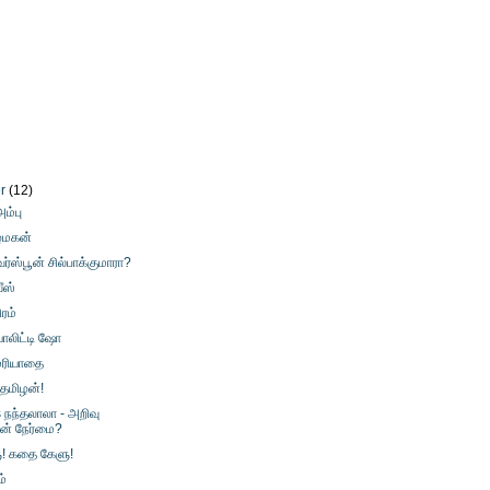
er
(12)
ம்பு
ழ்மகன்
வர்ஸ்பூன் சில்பாக்குமாரா?
வீஸ்
ிரம்
ியாலிட்டி ஷோ
மரியாதை
 தமிழன்!
s நந்தலாலா - அறிவு
ின் நேர்மை?
! கதை கேளு!
்