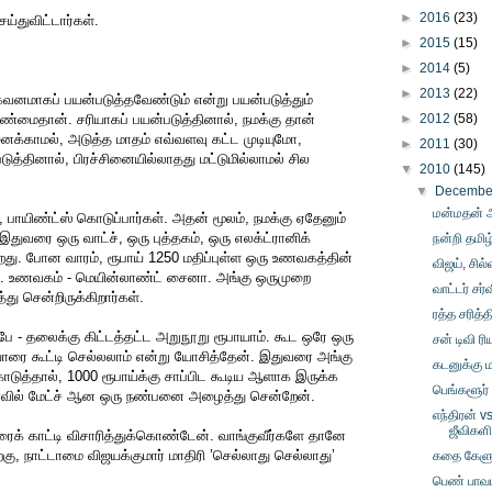
►
2016
(23)
ய்துவிட்டார்கள்.
►
2015
(15)
►
2014
(5)
►
2013
(22)
 கவனமாகப் பயன்படுத்தவேண்டும் என்று பயன்படுத்தும்
்மைதான். சரியாகப் பயன்படுத்தினால், நமக்கு தான்
►
2012
(58)
னைக்காமல், அடுத்த மாதம் எவ்வளவு கட்ட முடியுமோ,
►
2011
(30)
ுத்தினால், பிரச்சினையில்லாதது மட்டுமில்லாமல் சில
▼
2010
(145)
▼
Decemb
மன்மதன் அ
்ப, பாயிண்ட்ஸ் கொடுப்பார்கள். அதன் மூலம், நமக்கு ஏதேனும்
 இதுவரை ஒரு வாட்ச், ஒரு புத்தகம், ஒரு எலக்ட்ரானிக்
நன்றி தமி
கிறது. போன வாரம், ரூபாய் 1250 மதிப்புள்ள ஒரு உணவகத்தின்
விஜய், சில்
தது. உணவகம் - மெயின்லாண்ட் சைனா. அங்கு ஒருமுறை
வாட்டர் சர்
து சென்றிருக்கிறார்கள்.
ரத்த சரித்த
பபே - தலைக்கு கிட்டத்தட்ட அறுநூறு ரூபாயாம். கூட ஒரே ஒரு
சன் டிவி ர
யாரை கூட்டி செல்லலாம் என்று யோசித்தேன். இதுவரை அங்கு
கடனுக்கு 
ொடுத்தால், 1000 ரூபாய்க்கு சாப்பிட கூடிய ஆளாக இருக்க
பெங்களூர்
ியாவில் மேட்ச் ஆன ஒரு நண்பனை அழைத்து சென்றேன்.
எந்திரன் v
ஜீவிகள
சரைக் காட்டி விசாரித்துக்கொண்டேன். வாங்குவீர்களே தானே
்பிறகு, நாட்டாமை விஜயக்குமார் மாதிரி ’செல்லாது செல்லாது’
கதை கேளு
பெண் பாவம