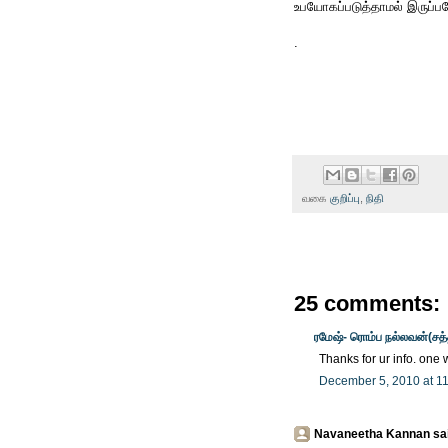
உபயோகப்படுத்தாமல் இருப்பத
.
வகை
குறிப்பு
,
நிதி
25 comments:
ரமேஷ்- ரொம்ப நல்லவன்(சத
Thanks for ur info. one 
December 5, 2010 at 1
Navaneetha Kannan said