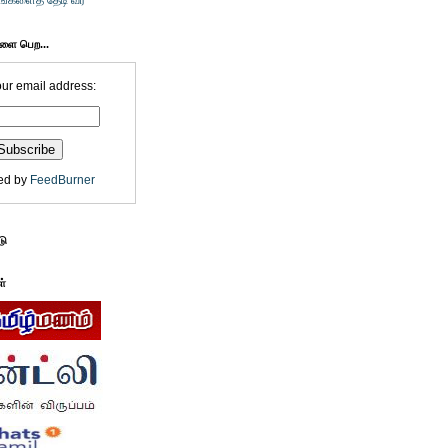
உங்களைத் தேடி வர
களை பெற...
our email address:
ed by
FeedBurner
டு
ள்