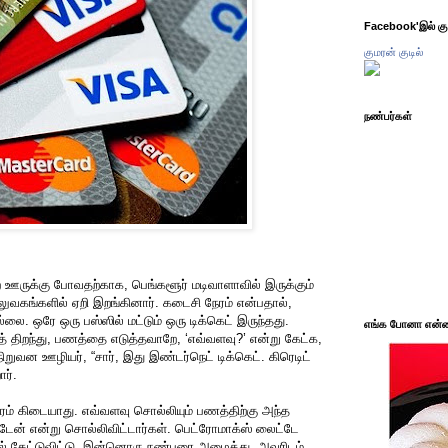
Facebook'இல் கும
குமரன் குடில்
நண்பர்கள்
ஊருக்கு போவதற்காக, பெங்களூர் மடிவாளாவில் இருக்கும்
லுவகங்களில் ஏறி இறங்கினார். கடைசி நேரம் என்பதால்,
்லை. ஒரே ஒரு பஸ்ஸில் மட்டும் ஒரு டிக்கெட் இருந்தது.
எங்க போனா என்ன 
த் திறந்து, பணத்தை எடுத்தவாறே, ‘எவ்வளவு?’ என்று கேட்க,
நிறுவன ஊழியர், “சார், இது இண்டர்நெட் டிக்கெட். கிரெடிட்
ார்.
நேரம் கிடையாது. எவ்வளவு சொல்லியும் பணத்திற்கு அந்த
டேன் என்று சொல்லிவிட்டார்கள். பெட்ரோமாக்ஸ் லைட்டே
் கேட்டுவிட்டு, இன்னொரு நண்பரை அழைத்து, அவரிடம்