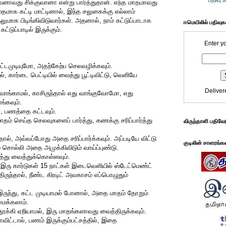
பதிவு 
ாவது சிக்குவானா என்று பார்த்துதான். எந்த மாதமாவது
மதமாக கட்டி மாட்டினால், இந்த சலுகைக்கு எல்லாம்
ுதலுமாக பிடிங்கிவிடுவார்கள். அதனால், நாம் கட்டுப்பாடாக
ஈமெயிலில் பதிவு
கட்டுப்பாடில் இருக்கும்.
Enter y
ட்டமுடியுமோ, அதற்கேற்ப செலவழிக்கவும்.
, கார்டை பெட்டியில் வைத்து பூட்டிவிட்டு, வெளியே
Deliver
ு வாங்காமல், காசிருந்தால் எது வாங்குவோமோ, எது
்கவும்.
், பணத்தை கட்டவும்.
மாதம் செய்த செலவுகளைப் பார்த்து, கணக்கு சரிப்பார்த்து
விருந்தாளி பதிவே
்தால், அவ்வப்போது அதை சரிப்பார்க்கவும். அப்படியே விட்டு
குடிலின் சாளரங்க
சொல்லி அதை அமுக்கிவிடும் வாய்ப்புண்டு.
ைத்து வைத்துக்கொள்ளவும்.
 இரு கார்டுகள் 15 நாட்கள் இடைவெளியில் ஸ்டேட்மெண்ட்
ருந்தால், நீண்ட கிரடிட் அவகாசம் எப்பொழுதும்
ுந்து, கட்ட முடியாமல் போனால், அதை மாதம் தோறும்
மைக்கலாம்.
ை தூக்கி ஏறியாமல், இரு மாதங்களாவது வைத்திருக்கவும்.
ாவிட்டால், பணம் இருக்கும்பட்சத்தில், இதை