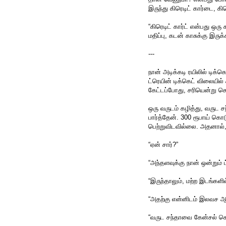
இருந்து கிரெடிட் கார்டை, கிர
“கிரெடிட் கார்ட் என்பது ஒ
மதிப்பு, கடன் காசுக்கு இருக
---
நான் அடிக்கடி ரயிலில் டிக்க
ட்ரெயின் டிக்கெட் விலையில்
கேட்டப்போது, சரியென்று சொ
ஒரு வருடம் கழித்து, வருட சந
பார்த்தேன். 300 ரூபாய் கொட
பெற்றுவிடவில்லை. அதனால்
“ஏன் சார்?”
“அந்தளவுக்கு நான் ஒன்றும் 
“இருந்தாலும், மற்ற இடங்கள
“அதற்கு என்னிடம் இலவச ஆய
“வருட சந்தாவை கேன்சல் செ