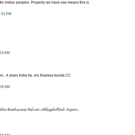
ps for indian peoples. Properly we have use means this is
1:52 PM
:53 AM
en...4 years India lla. oru thadava kooda CC
:09 AM
்திக்க வேண்டியதை சிறப்பாக பகிர்ந்துள்ளீர்கள் அருமை,