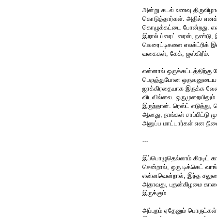
அன்று கடல் உணவு திருவிழாவாம
கொடுத்தார்கள். அதில் எனக்
கொழுக்கட்டை போன்றது. என்ன,
இறால் ப்ரைட் ரைஸ், நண்டு,
வெரைட்டிகளை எலக்ட்ரிக் இன்
வகைகள், கேக், ஐஸ்கிரீம்.
என்னால் ஒருக்கட்டத்திற்கு ம
பெருத்துபோன ஒருவனுடைய கத
ஜாக்கிரதையாக இருக்க வேண்
விடவில்லை. ஒருமுறையிலும் 
இருந்தான். ரெஸ்ட் எடுத்து, 
ஆனது, நாங்கள் சாப்பிட்டு மு
அனுப்ப மாட்டார்கள் என நின
---
இப்பொழுதெல்லாம் கிரடிட் கா
சென்றால், ஒரு டிக்கெட் வா
என்னவென்றால், இந்த சலுகை 
அதாவது, புதன்கிழமை காலைக
இருக்கும்.
அப்புறம் ஏதேனும் பொருட்கள