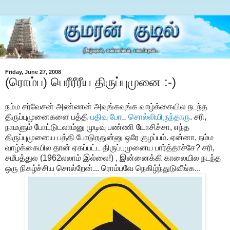
Friday, June 27, 2008
(ரொம்ப) பெரீரீரீய திருப்புமுனை :-)
நம்ம சர்வேசன் அண்ணன் அவுங்கவுங்க வாழ்க்கையில நடந்த
திருப்புமுனைகளை பத்தி
பதிவு போட சொல்லியிருந்தாரு
. சரி,
நாமளும் போட்டுடலாம்னு முடிவு பண்ணி யோசிச்சா, எந்த
திருப்புமுனைய பத்தி போடுறதுன்னு ஒரே குழப்பம். ஏன்னா, நம்ம
வாழ்க்கையில தான் ஏகப்பட்ட திருப்புமுனைய பார்த்தாச்சே? சரி,
சமீபத்துல (1962லலாம் இல்லை!) , இன்னைக்கி காலையில நடந்த
ஒரு நிகழ்ச்சிய சொல்றேன்... ரொம்பவே நெகிழ்ந்துடுவீங்க...