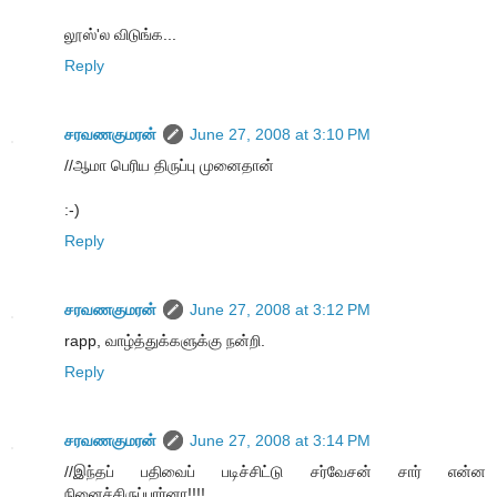
லூஸ்'ல விடுங்க...
Reply
சரவணகுமரன்
June 27, 2008 at 3:10 PM
//ஆமா பெரிய திருப்பு முனைதான்
:-)
Reply
சரவணகுமரன்
June 27, 2008 at 3:12 PM
rapp, வாழ்த்துக்களுக்கு நன்றி.
Reply
சரவணகுமரன்
June 27, 2008 at 3:14 PM
//இந்தப் பதிவைப் படிச்சிட்டு சர்வேசன் சார் என்ன
நினைச்சிருப்பார்னா!!!!