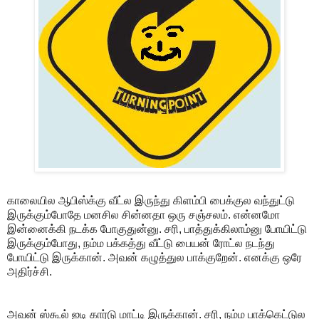
காலையில ஆபிஸ்க்கு வீட்ல இருந்து கிளம்பி பைக்குல வந்துட்டு
இருக்கும்போதே மனசில சின்னதா ஒரு சஞ்சலம். என்னமோ
இன்னைக்கி நடக்க போகுதுன்னு. சரி, பாத்துக்கிலாம்னு போயிட்டு
இருக்கும்போது, நம்ம பக்கத்து வீட்டு பையன் ரோட்ல நடந்து
போயிட்டு இருக்கான். அவன் கழுத்துல பாக்குறேன். எனக்கு ஒரே
அதிர்ச்சி.
அவன் ஸ்கூல் ஐடி கார்டு மாட்டி இருக்கான். சரி, நம்ம பாக்கெட்டுல