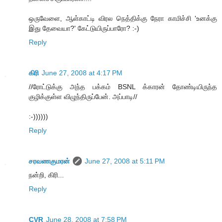
ஒருவேளை, ஆள்காட்டி விரல நெத்திக்கு நேரா காமிச்சி 'உனக்கு
இது தேவையா?' கேட்டுயிருப்பாரோ? :-)
Reply
கிரி
June 27, 2008 at 4:17 PM
//ரோட்டுக்கு அந்த பக்கம் BSNL க்காரன் தோண்டியிருந்த
குழிக்குள்ள விழுந்திருப்பேன். அப்பாடி//
:-))))))
Reply
சரவணகுமரன்
June 27, 2008 at 5:11 PM
நன்றி, கிரி...
Reply
CVR
June 28, 2008 at 7:58 PM