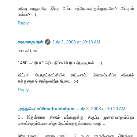
பதிவு எழுதுறதே இந்த அல்ப சந்தோஷத்துக்குதானே? அப்புறம்
என்ன? :-)
Reply
சரவணகுமரன்
July 3, 2008 at 10:13 AM
மை ஃபிரண்ட்,
1480 டிக்ரீயா? அப்ப நீங்க பெரிய ஆளுதான்...:-)
விட்டா, பொருட்காட்சியில ராட்டினம், கொலம்பஸ்'ல எல்லாம்
சுத்துனத சொல்லுவீங்க போல... :-)
Reply
முத்துலெட்சுமி/muthuletchumi
July 3, 2008 at 10:20 AM
ம்.. இதுக்காக தினம் உங்களுக்கு திருப்பு முனைவரனும்ம்னு
சொல்லனும்போல பல்லு தேய்க்கறதுக்காகவாவது...
@மைப்ரண்ட் எல்லாத்துலயும் நீ தான் உசத்தின்னு அடிக்கடி