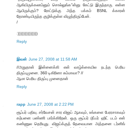
ஆகியிருக்கலாம்னும் சொல்லுங்க"ன்னு கேட்டு இருந்தாரு. என்ன
ஆயிருக்கும்? ரோட்டுக்கு அந்த பக்கம் BSNL க்காரன்
தோண்டியிருந்த குழிக்குள்ள விழுந்திருப்பேன்.
/
:))))))))))))))
Reply
இவன்
June 27, 2008 at 11:58 AM
//அதுதான் இன்னைக்கி என் வாழ்க்கையில நடந்த பெரிய
திருப்புமுனை. 360 டிகிரினா சும்மாவா? //
ஆமா பெரிய திருப்பு முனைதான்
Reply
rapp
June 27, 2008 at 2:22 PM
சூப்பர் பதிவு. சர்வேசன் சார விஜய் ஆகவும், உங்களை பேரரசாகவும்
கற்பனை பண்ணி பார்க்கிறேன். ஒரு சூப்பர் டூப்பர் ஹிட் படம் என்
கண்ணுல தெரியுது. விஜய்க்குத் தேவையான அத்தனை டர்னிங்