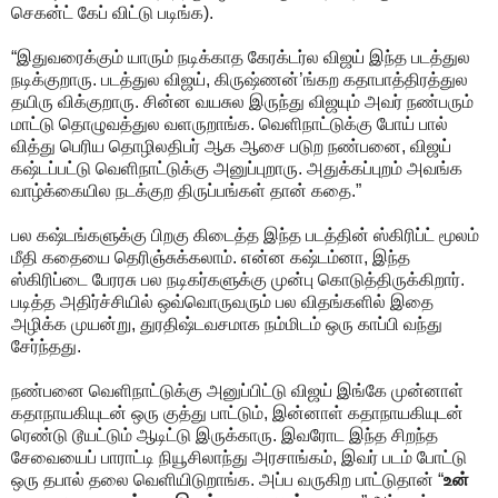
செகன்ட் கேப் விட்டு படிங்க).
“இதுவரைக்கும் யாரும் நடிக்காத கேரக்டர்ல விஜய் இந்த படத்துல
நடிக்குறாரு. படத்துல விஜய், கிருஷ்ணன்’ங்கற கதாபாத்திரத்துல
தயிரு விக்குறாரு. சின்ன வயசுல இருந்து விஜயும் அவர் நண்பரும்
மாட்டு தொழுவத்துல வளருறாங்க. வெளிநாட்டுக்கு போய் பால்
வித்து பெரிய தொழிலதிபர் ஆக ஆசை படுற நண்பனை, விஜய்
கஷ்டப்பட்டு வெளிநாட்டுக்கு அனுப்புறாரு. அதுக்கப்புறம் அவங்க
வாழ்க்கையில நடக்குற திருப்பங்கள் தான் கதை.”
பல கஷ்டங்களுக்கு பிறகு கிடைத்த இந்த படத்தின் ஸ்கிரிப்ட் மூலம்
மீதி கதையை தெரிஞ்சுக்கலாம். என்ன கஷ்டம்னா, இந்த
ஸ்கிரிப்டை பேரரசு பல நடிகர்களுக்கு முன்பு கொடுத்திருக்கிறார்.
படித்த அதிர்ச்சியில் ஒவ்வொருவரும் பல விதங்களில் இதை
அழிக்க முயன்று, துரதிஷ்டவசமாக நம்மிடம் ஒரு காப்பி வந்து
சேர்ந்தது.
நண்பனை வெளிநாட்டுக்கு அனுப்பிட்டு விஜய் இங்கே முன்னாள்
கதாநாயகியுடன் ஒரு குத்து பாட்டும், இன்னாள் கதாநாயகியுடன்
ரெண்டு டூயட்டும் ஆடிட்டு இருக்காரு. இவரோட இந்த சிறந்த
சேவையைப் பாராட்டி நியூசிலாந்து அரசாங்கம், இவர் படம் போட்டு
ஒரு தபால் தலை வெளியிடுறாங்க. அப்ப வருகிற பாட்டுதான் “
உன்