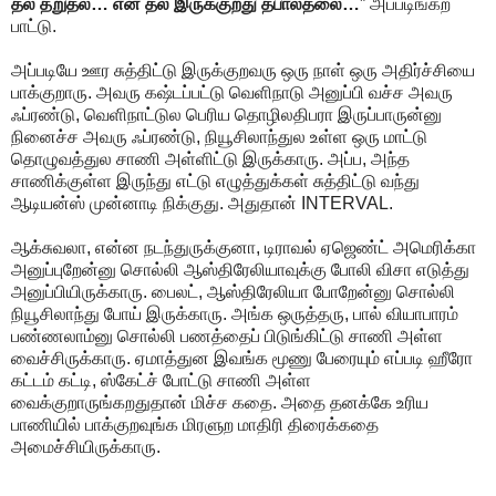
தல தறுதல… என் தல இருக்குறது தபால்தலை…
” அப்படிங்கற
பாட்டு.
அப்படியே ஊர சுத்திட்டு இருக்குறவரு ஒரு நாள் ஒரு அதிர்ச்சியை
பாக்குறாரு. அவரு கஷ்டப்பட்டு வெளிநாடு அனுப்பி வச்ச அவரு
ஃப்ரண்டு, வெளிநாட்டுல பெரிய தொழிலதிபரா இருப்பாருன்னு
நினைச்ச அவரு ஃப்ரண்டு, நியூசிலாந்துல உள்ள ஒரு மாட்டு
தொழுவத்துல சாணி அள்ளிட்டு இருக்காரு. அப்ப, அந்த
சாணிக்குள்ள இருந்து எட்டு எழுத்துக்கள் சுத்திட்டு வந்து
ஆடியன்ஸ் முன்னாடி நிக்குது. அதுதான் INTERVAL.
ஆக்சுவலா, என்ன நடந்துருக்குனா, டிராவல் ஏஜெண்ட் அமெரிக்கா
அனுப்புறேன்னு சொல்லி ஆஸ்திரேலியாவுக்கு போலி விசா எடுத்து
அனுப்பியிருக்காரு. பைலட், ஆஸ்திரேலியா போறேன்னு சொல்லி
நியூசிலாந்து போய் இருக்காரு. அங்க ஒருத்தரு, பால் வியாபாரம்
பண்ணலாம்னு சொல்லி பணத்தைப் பிடுங்கிட்டு சாணி அள்ள
வைச்சிருக்காரு. ஏமாத்துன இவங்க மூணு பேரையும் எப்படி ஹீரோ
கட்டம் கட்டி, ஸ்கேட்ச் போட்டு சாணி அள்ள
வைக்குறாருங்கறதுதான் மிச்ச கதை. அதை தனக்கே உரிய
பாணியில் பாக்குறவுங்க மிரளுற மாதிரி திரைக்கதை
அமைச்சியிருக்காரு.