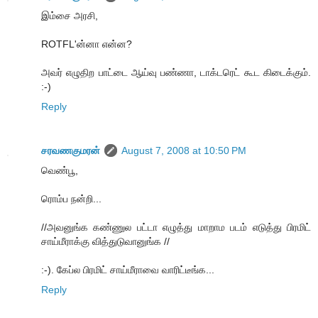
இம்சை அரசி,
ROTFL'ன்னா என்ன?
அவர் எழுதிற பாட்டை ஆய்வு பண்ணா, டாக்டரெட் கூட கிடைக்கும்.
:-)
Reply
சரவணகுமரன்
August 7, 2008 at 10:50 PM
வெண்பூ,
ரொம்ப நன்றி...
//அவனுங்க கண்ணுல பட்டா எழுத்து மாறாம படம் எடுத்து பிரமிட்
சாய்மீராக்கு வித்துடுவானுங்க //
:-). கேப்ல பிரமிட் சாய்மீராவை வாரிட்டீங்க...
Reply