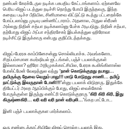
நண்பன் கேரக்டேருல நடிக்க பசுபதிய கேட்டாங்களாம். ஏற்கனவே
பெரிய விஜய் படத்துல நடிச்சி நொந்து போயி இருந்தவரு, இந்த
கதைய படிச்ச பீதியில, சினிமாவை விட்டுட்டு கூத்து பட்டறைக்கே
போய்டலாம்னு முடிவு பண்ணிட்டாராம். அதனால, அதுல ஸ்ரீமன்
அல்லது நிதின் சத்யா நடிக்கலாம்னு பேச்சு அடிபடுது. நிதின் சத்யா,
தற்போது விஜய் அப்பா சந்திரசேகர் இயக்கத்துல ஹிரோவா
நடிச்சிட்டு இருக்காரு என்பது குறிப்பிடத்தக்கது.
விஜய்-பேரரசு காம்பினேசன்னு சொல்லியாச்சு. அவங்களோட
சிறப்பம்சமான கமர்ஷியல் ஐட்டங்கள், பஞ்ச் டயலாக்குகள்
இல்லாமலா? ஹீரோ அறிமுகக்காட்சியில, பேரரசு கூலிங்கிளாஸ்ல
போஸ்ட்மேன் வேஷத்துல வந்து “
நான் கொடுக்குறது தபாலு…
தயிருக்கு தேவை வெறும் பாலு!!! மாடு போடுறது சாணி… தமிழ்
நாட்டுக்கு இவருதான் டோனி!!!
”ன்னு டயலாக் விடுறாரு. இதுக்கே
தியேட்டர் அலற ஆரம்பிக்கும் போது, விஜய் வைக்கோல்
போருக்குள்ள இருந்து எண்ட்ரி கொடுக்குறாரு “
கிரி கிரி கிரி, இது
கிருஷ்ணகிரி… வரி வரி வரி நான் வரிபுலி…
”ங்கற பாட்டோட.
இனி பஞ்ச் டயலாக்குகள பார்க்கலாம்.
ஒரு சண்டைக்காட்சியிலே விஜய் சொல்ற டயலாக் இது,