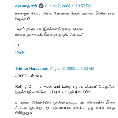
சரவணகுமரன்
August 7, 2008 at 10:57 PM
மங்களூர் சிவா, அவரு ரேஞ்சுக்கு திங்க் பண்ண இங்கே யாரு
இருக்கா?
"குளம் குட்டையில இருக்கலாம் நிறைய கொசு...
உலக உருண்டையில இருக்குறது ஒரே பேரரசு..."
:-)
Reply
Sridhar Narayanan
August 8, 2008 at 6:53 AM
//ROTFL'ன்னா //
Rolling On The Floor and Laughing-பா. இம்புட்டு வெகுளியா
இருக்காதீங்கண்ணே. அப்புறம் ஏமாத்திபுடுவாய்ங்க.
// படித்த அதிர்ச்சியில் ஒவ்வொருவரும் பல விதங்களில் இதை
அழிக்க முயன்று, துரதிஷ்டவசமாக நம்மிடம் ஒரு காப்பி வந்து
சேர்ந்தது.//