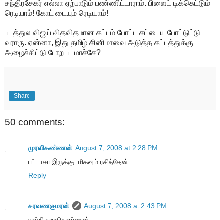
சந்திரசேகர் எல்லா ஏற்பாடும் பண்ணிட்டாராம். பிளைட் டிக்கெட்டும்
ரெடியாம்! கோட் டையும் ரெடியாம்!
படத்துல விஜய் விதவிதமான கட்டம் போட்ட சட்டைய போட்டுட்டு
வராரு. ஏன்னா, இது தமிழ் சினிமாவை அடுத்த கட்டத்துக்கு
அழைச்சிட்டு போற படமாச்சே?
Share
50 comments:
முரளிகண்ணன்
August 7, 2008 at 2:28 PM
பட்டாசா இருக்கு. மிகவும் ரசித்தேன்
Reply
சரவணகுமரன்
August 7, 2008 at 2:43 PM
நன்றி முரளிகண்ணன்.