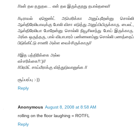
//உன் தல தறுதல… என் தல இருக்குறது தபால்தலை//
//டிராவல் ஏஜெண்ட் அமெரிக்கா அனுப்புறேன்னு சொல்லி
ஆஸ்திரேலியாவுக்கு போலி விசா எடுத்து அனுப்பியிருக்காரு. பைலட்,
ஆஸ்திரேலியா போறேன்னு சொல்லி நியூசிலாந்து போய் இருக்காரு.
அங்க ஒருத்தரு, பால் வியாபாரம் பண்ணலாம்னு சொல்லி பணத்தைப்
பிடுங்கிட்டு சாணி அள்ள வைச்சிருக்காரு//
//இத பத்திரிக்கை அல்ல
எச்சரிக்கை!!:)//
//பிரமிட் சாய்மீராக்கு வித்துடுவானுங்க //
சூப்பரப்பு :-))
Reply
Anonymous
August 8, 2008 at 8:58 AM
rolling on the floor laughing = ROTFL
Reply