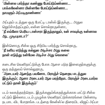
"
மின்னல பார்த்தா கண்ணு போய்டும்ண்ணா...
பாக்கலேன்னா மின்னலே போய்டும்ண்ணா...
நாமளும் அப்படிதாண்ணா
"
அப்புறம் படத்துல ஒரு போட்டி டான்ஸ் இருக்கு... அதுல
ஜெயிச்சத்தப்புறம், என்ன சொல்றாருன்னா,
"
நீ எவ்ளோ பெரிய டான்சரா இருந்தாலும், உன் சாவுக்கு உன்னால
ஆட முடியுமாடா?
"
இன்னொரு சீன்ல ஒரு சிற்பிய பார்த்து சொல்றாரு,
"
நீ உளிய எடுத்து கல்லுல அடிச்சா அது கலை
நான் எடுத்து உன்மேல அடிச்ச அது கொலை
"
கடைசில வெளிநாட்டுக்கு போக ஆசை படுற இளைஞர்களுக்கு
ஒரு தத்துவம் சொல்லுறாரு,
"
அடையார் ஆனந்த பவனோட பிராஞ்ச் நெறைய எடத்துல
இருக்கும்; ஆனா அடையார் ஆல மரத்தோட பிராஞ்ச் அடையார்ல
மட்டும் தான் இருக்கும்
"
படம் உலகத்தரத்தொட இருக்கனும்ங்கறத்துக்காக பாட்டு சீன்ல
மட்டும் இல்லாம, படம் முழுக்க வெளிநாட்டுக்காரங்கள பின்னாடி
நடமாட விட போறாங்க. படத்தை கேன்ஸ்'ல திரையிட விஜய் அப்பா