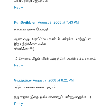
ரொம்ப நன்றி ஜெகதீசன்
Reply
FunScribbler
August 7, 2008 at 7:43 PM
கற்பனை நல்லா இருக்கு!
ஆனா விஜய ரொம்ம்ம்பப கிண்டல் பண்றீங்க...பாத்துப்பா!
இத பத்திரிக்கை அல்ல
எச்சரிக்கை!!:)
-அகில உலக விஜய் ரசிகர் மன்றத்தின் மகளிர் சங்க தலைவி!
Reply
வெட்டிப்பயல்
August 7, 2008 at 8:21 PM
பஞ்ச் டயலாக்ஸ் எல்லாம் சூப்பர்...
நிஜமாலுமே இதை யூஸ் பண்ணாலும் பண்ணுவானுங்க :-)
Reply