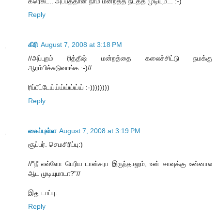
கரெக்ட்.. அப்பத்தான் நாம மன்றத்த நடத்த முடியும்... :-)
Reply
கிரி
August 7, 2008 at 3:18 PM
//அப்புறம் ரித்தீஷ் மன்றத்தை கலைச்சிட்டு நமக்கு
ஆரம்பிச்சுடுவாங்க :-)//
ரிப்பீட்டேய்ய்ய்ய்ய்ய்ய் :-))))))))
Reply
கைப்புள்ள
August 7, 2008 at 3:19 PM
சூப்பர். செமசிரிப்பு:)
//"நீ எவ்ளோ பெரிய டான்சரா இருந்தாலும், உன் சாவுக்கு உன்னால
ஆட முடியுமாடா?"//
இது டாப்பு.
Reply