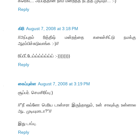
கரெக்ட்.. அப்பத்தான் நாம மன்றத்த நடத்த முடியும்... :-)
Reply
கிரி
August 7, 2008 at 3:18 PM
//அப்புறம் ரித்தீஷ் மன்றத்தை கலைச்சிட்டு நமக்கு
ஆரம்பிச்சுடுவாங்க :-)//
ரிப்பீட்டேய்ய்ய்ய்ய்ய்ய் :-))))))))
Reply
கைப்புள்ள
August 7, 2008 at 3:19 PM
சூப்பர். செமசிரிப்பு:)
//"நீ எவ்ளோ பெரிய டான்சரா இருந்தாலும், உன் சாவுக்கு உன்னால
ஆட முடியுமாடா?"//
இது டாப்பு.
Reply