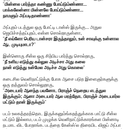
"
மின்னல பார்த்தா கண்ணு போய்டும்ண்ணா...
பாக்கலேன்னா மின்னலே போய்டும்ண்ணா...
நாமளும் அப்படிதாண்ணா
"
அப்புறம் படத்துல ஒரு போட்டி டான்ஸ் இருக்கு... அதுல
ஜெயிச்சத்தப்புறம், என்ன சொல்றாருன்னா,
"
நீ எவ்ளோ பெரிய டான்சரா இருந்தாலும், உன் சாவுக்கு உன்னால
ஆட முடியுமாடா?
"
இன்னொரு சீன்ல ஒரு சிற்பிய பார்த்து சொல்றாரு,
"
நீ உளிய எடுத்து கல்லுல அடிச்சா அது கலை
நான் எடுத்து உன்மேல அடிச்ச அது கொலை
"
கடைசில வெளிநாட்டுக்கு போக ஆசை படுற இளைஞர்களுக்கு
ஒரு தத்துவம் சொல்லுறாரு,
"
அடையார் ஆனந்த பவனோட பிராஞ்ச் நெறைய எடத்துல
இருக்கும்; ஆனா அடையார் ஆல மரத்தோட பிராஞ்ச் அடையார்ல
மட்டும் தான் இருக்கும்
"
படம் உலகத்தரத்தொட இருக்கனும்ங்கறத்துக்காக பாட்டு சீன்ல
மட்டும் இல்லாம, படம் முழுக்க வெளிநாட்டுக்காரங்கள பின்னாடி
நடமாட விட போறாங்க. படத்தை கேன்ஸ்'ல திரையிட விஜய் அப்பா