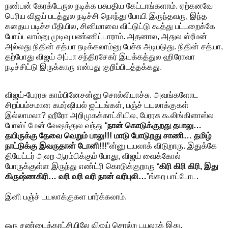
நண்பன் கேரக்டேருல நடிக்க பசுபதிய கேட்டாங்களாம். ஏற்கனவே
பெரிய விஜய் படத்துல நடிச்சி நொந்து போயி இருந்தவரு, இந்த
கதைய படிச்ச பீதியில, சினிமாவை விட்டுட்டு கூத்து பட்டறைக்கே
போய்டலாம்னு முடிவு பண்ணிட்டாராம். அதனால, அதுல ஸ்ரீமன்
அல்லது நிதின் சத்யா நடிக்கலாம்னு பேச்சு அடிபடுது. நிதின் சத்யா,
தற்போது விஜய் அப்பா சந்திரசேகர் இயக்கத்துல ஹிரோவா
நடிச்சிட்டு இருக்காரு என்பது குறிப்பிடத்தக்கது.
விஜய்-பேரரசு காம்பினேசன்னு சொல்லியாச்சு. அவங்களோட
சிறப்பம்சமான கமர்ஷியல் ஐட்டங்கள், பஞ்ச் டயலாக்குகள்
இல்லாமலா? ஹீரோ அறிமுகக்காட்சியில, பேரரசு கூலிங்கிளாஸ்ல
போஸ்ட்மேன் வேஷத்துல வந்து “
நான் கொடுக்குறது தபாலு…
தயிருக்கு தேவை வெறும் பாலு!!! மாடு போடுறது சாணி… தமிழ்
நாட்டுக்கு இவருதான் டோனி!!!
”ன்னு டயலாக் விடுறாரு. இதுக்கே
தியேட்டர் அலற ஆரம்பிக்கும் போது, விஜய் வைக்கோல்
போருக்குள்ள இருந்து எண்ட்ரி கொடுக்குறாரு “
கிரி கிரி கிரி, இது
கிருஷ்ணகிரி… வரி வரி வரி நான் வரிபுலி…
”ங்கற பாட்டோட.
இனி பஞ்ச் டயலாக்குகள பார்க்கலாம்.
ஒரு சண்டைக்காட்சியிலே விஜய் சொல்ற டயலாக் இது,