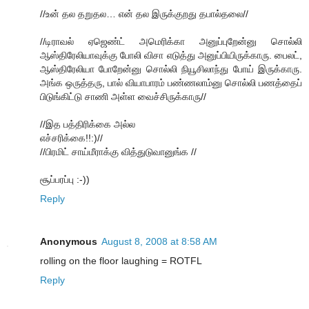
//உன் தல தறுதல… என் தல இருக்குறது தபால்தலை//
//டிராவல் ஏஜெண்ட் அமெரிக்கா அனுப்புறேன்னு சொல்லி
ஆஸ்திரேலியாவுக்கு போலி விசா எடுத்து அனுப்பியிருக்காரு. பைலட்,
ஆஸ்திரேலியா போறேன்னு சொல்லி நியூசிலாந்து போய் இருக்காரு.
அங்க ஒருத்தரு, பால் வியாபாரம் பண்ணலாம்னு சொல்லி பணத்தைப்
பிடுங்கிட்டு சாணி அள்ள வைச்சிருக்காரு//
//இத பத்திரிக்கை அல்ல
எச்சரிக்கை!!:)//
//பிரமிட் சாய்மீராக்கு வித்துடுவானுங்க //
சூப்பரப்பு :-))
Reply
Anonymous
August 8, 2008 at 8:58 AM
rolling on the floor laughing = ROTFL
Reply