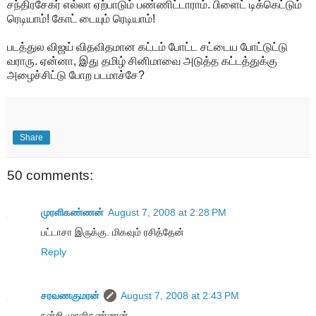
சந்திரசேகர் எல்லா ஏற்பாடும் பண்ணிட்டாராம். பிளைட் டிக்கெட்டும்
ரெடியாம்! கோட் டையும் ரெடியாம்!
படத்துல விஜய் விதவிதமான கட்டம் போட்ட சட்டைய போட்டுட்டு
வராரு. ஏன்னா, இது தமிழ் சினிமாவை அடுத்த கட்டத்துக்கு
அழைச்சிட்டு போற படமாச்சே?
Share
50 comments:
முரளிகண்ணன்
August 7, 2008 at 2:28 PM
பட்டாசா இருக்கு. மிகவும் ரசித்தேன்
Reply
சரவணகுமரன்
August 7, 2008 at 2:43 PM
நன்றி முரளிகண்ணன்.