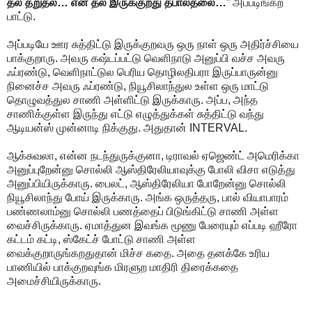
தல தறுதல… என் தல இருக்குறது தபால்தலை…
” அப்படிங்கற
பாட்டு.
அப்படியே ஊர சுத்திட்டு இருக்குறவரு ஒரு நாள் ஒரு அதிர்ச்சியை
பாக்குறாரு. அவரு கஷ்டப்பட்டு வெளிநாடு அனுப்பி வச்ச அவரு
ஃப்ரண்டு, வெளிநாட்டுல பெரிய தொழிலதிபரா இருப்பாருன்னு
நினைச்ச அவரு ஃப்ரண்டு, நியூசிலாந்துல உள்ள ஒரு மாட்டு
தொழுவத்துல சாணி அள்ளிட்டு இருக்காரு. அப்ப, அந்த
சாணிக்குள்ள இருந்து எட்டு எழுத்துக்கள் சுத்திட்டு வந்து
ஆடியன்ஸ் முன்னாடி நிக்குது. அதுதான் INTERVAL.
ஆக்சுவலா, என்ன நடந்துருக்குனா, டிராவல் ஏஜெண்ட் அமெரிக்கா
அனுப்புறேன்னு சொல்லி ஆஸ்திரேலியாவுக்கு போலி விசா எடுத்து
அனுப்பியிருக்காரு. பைலட், ஆஸ்திரேலியா போறேன்னு சொல்லி
நியூசிலாந்து போய் இருக்காரு. அங்க ஒருத்தரு, பால் வியாபாரம்
பண்ணலாம்னு சொல்லி பணத்தைப் பிடுங்கிட்டு சாணி அள்ள
வைச்சிருக்காரு. ஏமாத்துன இவங்க மூணு பேரையும் எப்படி ஹீரோ
கட்டம் கட்டி, ஸ்கேட்ச் போட்டு சாணி அள்ள
வைக்குறாருங்கறதுதான் மிச்ச கதை. அதை தனக்கே உரிய
பாணியில் பாக்குறவுங்க மிரளுற மாதிரி திரைக்கதை
அமைச்சியிருக்காரு.