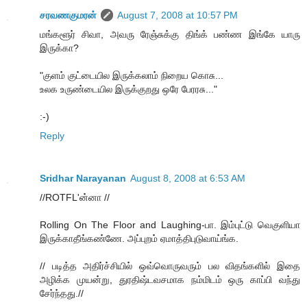
சரவணகுமரன்
August 7, 2008 at 10:57 PM
மங்களூர் சிவா, அவரு ரேஞ்சுக்கு திங்க் பண்ண இங்கே யாரு
இருக்கா?
"குளம் குட்டையில இருக்கலாம் நிறைய கொசு...
உலக உருண்டையில இருக்குறது ஒரே பேரரசு..."
:-)
Reply
Sridhar Narayanan
August 8, 2008 at 6:53 AM
//ROTFL'ன்னா //
Rolling On The Floor and Laughing-பா. இம்புட்டு வெகுளியா
இருக்காதீங்கண்ணே. அப்புறம் ஏமாத்திபுடுவாய்ங்க.
// படித்த அதிர்ச்சியில் ஒவ்வொருவரும் பல விதங்களில் இதை
அழிக்க முயன்று, துரதிஷ்டவசமாக நம்மிடம் ஒரு காப்பி வந்து
சேர்ந்தது.//