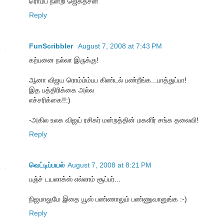
ரொம்ப நன்றி ஜெகதீசன்
Reply
FunScribbler
August 7, 2008 at 7:43 PM
கற்பனை நல்லா இருக்கு!
ஆனா விஜய ரொம்ம்ம்பப கிண்டல் பண்றீங்க...பாத்துப்பா!
இத பத்திரிக்கை அல்ல
எச்சரிக்கை!!:)
-அகில உலக விஜய் ரசிகர் மன்றத்தின் மகளிர் சங்க தலைவி!
Reply
வெட்டிப்பயல்
August 7, 2008 at 8:21 PM
பஞ்ச் டயலாக்ஸ் எல்லாம் சூப்பர்...
நிஜமாலுமே இதை யூஸ் பண்ணாலும் பண்ணுவானுங்க :-)
Reply