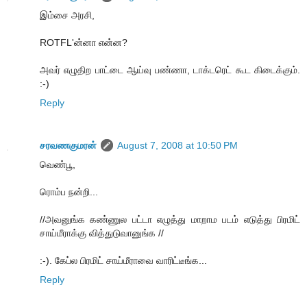
இம்சை அரசி,
ROTFL'ன்னா என்ன?
அவர் எழுதிற பாட்டை ஆய்வு பண்ணா, டாக்டரெட் கூட கிடைக்கும்.
:-)
Reply
சரவணகுமரன்
August 7, 2008 at 10:50 PM
வெண்பூ,
ரொம்ப நன்றி...
//அவனுங்க கண்ணுல பட்டா எழுத்து மாறாம படம் எடுத்து பிரமிட்
சாய்மீராக்கு வித்துடுவானுங்க //
:-). கேப்ல பிரமிட் சாய்மீராவை வாரிட்டீங்க...
Reply