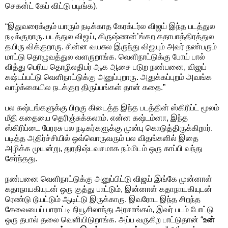
செகன்ட் கேப் விட்டு படிங்க).
“இதுவரைக்கும் யாரும் நடிக்காத கேரக்டர்ல விஜய் இந்த படத்துல
நடிக்குறாரு. படத்துல விஜய், கிருஷ்ணன்’ங்கற கதாபாத்திரத்துல
தயிரு விக்குறாரு. சின்ன வயசுல இருந்து விஜயும் அவர் நண்பரும்
மாட்டு தொழுவத்துல வளருறாங்க. வெளிநாட்டுக்கு போய் பால்
வித்து பெரிய தொழிலதிபர் ஆக ஆசை படுற நண்பனை, விஜய்
கஷ்டப்பட்டு வெளிநாட்டுக்கு அனுப்புறாரு. அதுக்கப்புறம் அவங்க
வாழ்க்கையில நடக்குற திருப்பங்கள் தான் கதை.”
பல கஷ்டங்களுக்கு பிறகு கிடைத்த இந்த படத்தின் ஸ்கிரிப்ட் மூலம்
மீதி கதையை தெரிஞ்சுக்கலாம். என்ன கஷ்டம்னா, இந்த
ஸ்கிரிப்டை பேரரசு பல நடிகர்களுக்கு முன்பு கொடுத்திருக்கிறார்.
படித்த அதிர்ச்சியில் ஒவ்வொருவரும் பல விதங்களில் இதை
அழிக்க முயன்று, துரதிஷ்டவசமாக நம்மிடம் ஒரு காப்பி வந்து
சேர்ந்தது.
நண்பனை வெளிநாட்டுக்கு அனுப்பிட்டு விஜய் இங்கே முன்னாள்
கதாநாயகியுடன் ஒரு குத்து பாட்டும், இன்னாள் கதாநாயகியுடன்
ரெண்டு டூயட்டும் ஆடிட்டு இருக்காரு. இவரோட இந்த சிறந்த
சேவையைப் பாராட்டி நியூசிலாந்து அரசாங்கம், இவர் படம் போட்டு
ஒரு தபால் தலை வெளியிடுறாங்க. அப்ப வருகிற பாட்டுதான் “
உன்