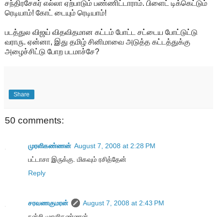
சந்திரசேகர் எல்லா ஏற்பாடும் பண்ணிட்டாராம். பிளைட் டிக்கெட்டும்
ரெடியாம்! கோட் டையும் ரெடியாம்!
படத்துல விஜய் விதவிதமான கட்டம் போட்ட சட்டைய போட்டுட்டு
வராரு. ஏன்னா, இது தமிழ் சினிமாவை அடுத்த கட்டத்துக்கு
அழைச்சிட்டு போற படமாச்சே?
Share
50 comments:
முரளிகண்ணன்
August 7, 2008 at 2:28 PM
பட்டாசா இருக்கு. மிகவும் ரசித்தேன்
Reply
சரவணகுமரன்
August 7, 2008 at 2:43 PM
நன்றி முரளிகண்ணன்.