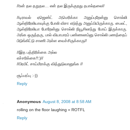
//உன் தல தறுதல… என் தல இருக்குறது தபால்தலை//
//டிராவல் ஏஜெண்ட் அமெரிக்கா அனுப்புறேன்னு சொல்லி
ஆஸ்திரேலியாவுக்கு போலி விசா எடுத்து அனுப்பியிருக்காரு. பைலட்,
ஆஸ்திரேலியா போறேன்னு சொல்லி நியூசிலாந்து போய் இருக்காரு.
அங்க ஒருத்தரு, பால் வியாபாரம் பண்ணலாம்னு சொல்லி பணத்தைப்
பிடுங்கிட்டு சாணி அள்ள வைச்சிருக்காரு//
//இத பத்திரிக்கை அல்ல
எச்சரிக்கை!!:)//
//பிரமிட் சாய்மீராக்கு வித்துடுவானுங்க //
சூப்பரப்பு :-))
Reply
Anonymous
August 8, 2008 at 8:58 AM
rolling on the floor laughing = ROTFL
Reply