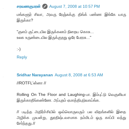
சரவணகுமரன்
August 7, 2008 at 10:57 PM
மங்களூர் சிவா, அவரு ரேஞ்சுக்கு திங்க் பண்ண இங்கே யாரு
இருக்கா?
"குளம் குட்டையில இருக்கலாம் நிறைய கொசு...
உலக உருண்டையில இருக்குறது ஒரே பேரரசு..."
:-)
Reply
Sridhar Narayanan
August 8, 2008 at 6:53 AM
//ROTFL'ன்னா //
Rolling On The Floor and Laughing-பா. இம்புட்டு வெகுளியா
இருக்காதீங்கண்ணே. அப்புறம் ஏமாத்திபுடுவாய்ங்க.
// படித்த அதிர்ச்சியில் ஒவ்வொருவரும் பல விதங்களில் இதை
அழிக்க முயன்று, துரதிஷ்டவசமாக நம்மிடம் ஒரு காப்பி வந்து
சேர்ந்தது.//