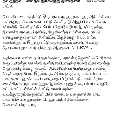
தல தறுதல… என் தல இருக்குறது தபால்தலை…
” அப்படிங்கற
பாட்டு.
அப்படியே ஊர சுத்திட்டு இருக்குறவரு ஒரு நாள் ஒரு அதிர்ச்சியை
பாக்குறாரு. அவரு கஷ்டப்பட்டு வெளிநாடு அனுப்பி வச்ச அவரு
ஃப்ரண்டு, வெளிநாட்டுல பெரிய தொழிலதிபரா இருப்பாருன்னு
நினைச்ச அவரு ஃப்ரண்டு, நியூசிலாந்துல உள்ள ஒரு மாட்டு
தொழுவத்துல சாணி அள்ளிட்டு இருக்காரு. அப்ப, அந்த
சாணிக்குள்ள இருந்து எட்டு எழுத்துக்கள் சுத்திட்டு வந்து
ஆடியன்ஸ் முன்னாடி நிக்குது. அதுதான் INTERVAL.
ஆக்சுவலா, என்ன நடந்துருக்குனா, டிராவல் ஏஜெண்ட் அமெரிக்கா
அனுப்புறேன்னு சொல்லி ஆஸ்திரேலியாவுக்கு போலி விசா எடுத்து
அனுப்பியிருக்காரு. பைலட், ஆஸ்திரேலியா போறேன்னு சொல்லி
நியூசிலாந்து போய் இருக்காரு. அங்க ஒருத்தரு, பால் வியாபாரம்
பண்ணலாம்னு சொல்லி பணத்தைப் பிடுங்கிட்டு சாணி அள்ள
வைச்சிருக்காரு. ஏமாத்துன இவங்க மூணு பேரையும் எப்படி ஹீரோ
கட்டம் கட்டி, ஸ்கேட்ச் போட்டு சாணி அள்ள
வைக்குறாருங்கறதுதான் மிச்ச கதை. அதை தனக்கே உரிய
பாணியில் பாக்குறவுங்க மிரளுற மாதிரி திரைக்கதை
அமைச்சியிருக்காரு.