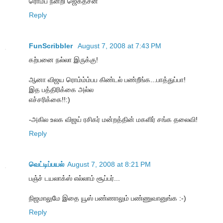
ரொம்ப நன்றி ஜெகதீசன்
Reply
FunScribbler
August 7, 2008 at 7:43 PM
கற்பனை நல்லா இருக்கு!
ஆனா விஜய ரொம்ம்ம்பப கிண்டல் பண்றீங்க...பாத்துப்பா!
இத பத்திரிக்கை அல்ல
எச்சரிக்கை!!:)
-அகில உலக விஜய் ரசிகர் மன்றத்தின் மகளிர் சங்க தலைவி!
Reply
வெட்டிப்பயல்
August 7, 2008 at 8:21 PM
பஞ்ச் டயலாக்ஸ் எல்லாம் சூப்பர்...
நிஜமாலுமே இதை யூஸ் பண்ணாலும் பண்ணுவானுங்க :-)
Reply