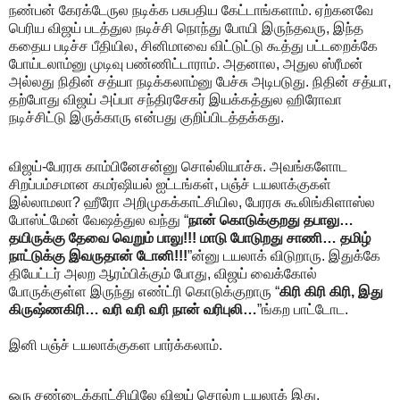
நண்பன் கேரக்டேருல நடிக்க பசுபதிய கேட்டாங்களாம். ஏற்கனவே
பெரிய விஜய் படத்துல நடிச்சி நொந்து போயி இருந்தவரு, இந்த
கதைய படிச்ச பீதியில, சினிமாவை விட்டுட்டு கூத்து பட்டறைக்கே
போய்டலாம்னு முடிவு பண்ணிட்டாராம். அதனால, அதுல ஸ்ரீமன்
அல்லது நிதின் சத்யா நடிக்கலாம்னு பேச்சு அடிபடுது. நிதின் சத்யா,
தற்போது விஜய் அப்பா சந்திரசேகர் இயக்கத்துல ஹிரோவா
நடிச்சிட்டு இருக்காரு என்பது குறிப்பிடத்தக்கது.
விஜய்-பேரரசு காம்பினேசன்னு சொல்லியாச்சு. அவங்களோட
சிறப்பம்சமான கமர்ஷியல் ஐட்டங்கள், பஞ்ச் டயலாக்குகள்
இல்லாமலா? ஹீரோ அறிமுகக்காட்சியில, பேரரசு கூலிங்கிளாஸ்ல
போஸ்ட்மேன் வேஷத்துல வந்து “
நான் கொடுக்குறது தபாலு…
தயிருக்கு தேவை வெறும் பாலு!!! மாடு போடுறது சாணி… தமிழ்
நாட்டுக்கு இவருதான் டோனி!!!
”ன்னு டயலாக் விடுறாரு. இதுக்கே
தியேட்டர் அலற ஆரம்பிக்கும் போது, விஜய் வைக்கோல்
போருக்குள்ள இருந்து எண்ட்ரி கொடுக்குறாரு “
கிரி கிரி கிரி, இது
கிருஷ்ணகிரி… வரி வரி வரி நான் வரிபுலி…
”ங்கற பாட்டோட.
இனி பஞ்ச் டயலாக்குகள பார்க்கலாம்.
ஒரு சண்டைக்காட்சியிலே விஜய் சொல்ற டயலாக் இது,