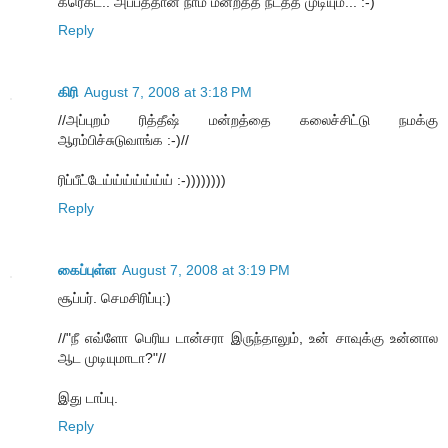
கரெக்ட்.. அப்பத்தான் நாம மன்றத்த நடத்த முடியும்... :-)
Reply
கிரி
August 7, 2008 at 3:18 PM
//அப்புறம் ரித்தீஷ் மன்றத்தை கலைச்சிட்டு நமக்கு
ஆரம்பிச்சுடுவாங்க :-)//
ரிப்பீட்டேய்ய்ய்ய்ய்ய்ய் :-))))))))
Reply
கைப்புள்ள
August 7, 2008 at 3:19 PM
சூப்பர். செமசிரிப்பு:)
//"நீ எவ்ளோ பெரிய டான்சரா இருந்தாலும், உன் சாவுக்கு உன்னால
ஆட முடியுமாடா?"//
இது டாப்பு.
Reply