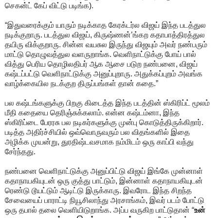
செகன்ட் கேப் விட்டு படிங்க).
“இதுவரைக்கும் யாரும் நடிக்காத கேரக்டர்ல விஜய் இந்த படத்துல
நடிக்குறாரு. படத்துல விஜய், கிருஷ்ணன்’ங்கற கதாபாத்திரத்துல
தயிரு விக்குறாரு. சின்ன வயசுல இருந்து விஜயும் அவர் நண்பரும்
மாட்டு தொழுவத்துல வளருறாங்க. வெளிநாட்டுக்கு போய் பால்
வித்து பெரிய தொழிலதிபர் ஆக ஆசை படுற நண்பனை, விஜய்
கஷ்டப்பட்டு வெளிநாட்டுக்கு அனுப்புறாரு. அதுக்கப்புறம் அவங்க
வாழ்க்கையில நடக்குற திருப்பங்கள் தான் கதை.”
பல கஷ்டங்களுக்கு பிறகு கிடைத்த இந்த படத்தின் ஸ்கிரிப்ட் மூலம்
மீதி கதையை தெரிஞ்சுக்கலாம். என்ன கஷ்டம்னா, இந்த
ஸ்கிரிப்டை பேரரசு பல நடிகர்களுக்கு முன்பு கொடுத்திருக்கிறார்.
படித்த அதிர்ச்சியில் ஒவ்வொருவரும் பல விதங்களில் இதை
அழிக்க முயன்று, துரதிஷ்டவசமாக நம்மிடம் ஒரு காப்பி வந்து
சேர்ந்தது.
நண்பனை வெளிநாட்டுக்கு அனுப்பிட்டு விஜய் இங்கே முன்னாள்
கதாநாயகியுடன் ஒரு குத்து பாட்டும், இன்னாள் கதாநாயகியுடன்
ரெண்டு டூயட்டும் ஆடிட்டு இருக்காரு. இவரோட இந்த சிறந்த
சேவையைப் பாராட்டி நியூசிலாந்து அரசாங்கம், இவர் படம் போட்டு
ஒரு தபால் தலை வெளியிடுறாங்க. அப்ப வருகிற பாட்டுதான் “
உன்