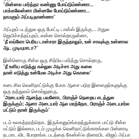
"
மின்னல பார்த்தா கண்ணு போய்டும்ண்ணா...
பாக்கலேன்னா மின்னலே போய்டும்ண்ணா...
நாமளும் அப்படிதாண்ணா
"
அப்புறம் படத்துல ஒரு போட்டி டான்ஸ் இருக்கு... அதுல
ஜெயிச்சத்தப்புறம், என்ன சொல்றாருன்னா,
"
நீ எவ்ளோ பெரிய டான்சரா இருந்தாலும், உன் சாவுக்கு உன்னால
ஆட முடியுமாடா?
"
இன்னொரு சீன்ல ஒரு சிற்பிய பார்த்து சொல்றாரு,
"
நீ உளிய எடுத்து கல்லுல அடிச்சா அது கலை
நான் எடுத்து உன்மேல அடிச்ச அது கொலை
"
கடைசில வெளிநாட்டுக்கு போக ஆசை படுற இளைஞர்களுக்கு
ஒரு தத்துவம் சொல்லுறாரு,
"
அடையார் ஆனந்த பவனோட பிராஞ்ச் நெறைய எடத்துல
இருக்கும்; ஆனா அடையார் ஆல மரத்தோட பிராஞ்ச் அடையார்ல
மட்டும் தான் இருக்கும்
"
படம் உலகத்தரத்தொட இருக்கனும்ங்கறத்துக்காக பாட்டு சீன்ல
மட்டும் இல்லாம, படம் முழுக்க வெளிநாட்டுக்காரங்கள பின்னாடி
நடமாட விட போறாங்க. படத்தை கேன்ஸ்'ல திரையிட விஜய் அப்பா