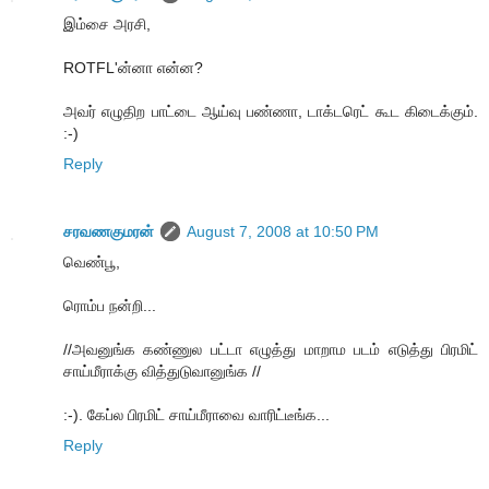
இம்சை அரசி,
ROTFL'ன்னா என்ன?
அவர் எழுதிற பாட்டை ஆய்வு பண்ணா, டாக்டரெட் கூட கிடைக்கும்.
:-)
Reply
சரவணகுமரன்
August 7, 2008 at 10:50 PM
வெண்பூ,
ரொம்ப நன்றி...
//அவனுங்க கண்ணுல பட்டா எழுத்து மாறாம படம் எடுத்து பிரமிட்
சாய்மீராக்கு வித்துடுவானுங்க //
:-). கேப்ல பிரமிட் சாய்மீராவை வாரிட்டீங்க...
Reply