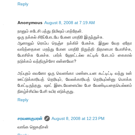
Reply
Anonymous
August 8, 2008 at 7:19 AM
நானும் கடேசி பத்து நிமிஷம் பாத்தேன்.
ஒரு நக்கல் சிரிப்போடயே பேசுன மாதிரி இருந்துச்சு.
ஆனாலும் ரொம்ப நெஞ்ச நக்கிச் பேசுச்சு. இதுல வேற ஏதோ
வார்த்தைகள மறந்து போன மாதிரி நிறுத்தி நிதானமா யோசிச்சு,
யோசிச்சு பேசுச்சு. பார்க் ஹோட்டல்ல கட்டிங் போடாம் கைகால்
நடுக்கம் வந்திருச்சோ என்னவோ?
அப்புறம் எவனோ ஒரு வெளங்கா மண்டையன கூட்டிட்டி வந்து உன்
ஊட்டுக்காரியத் தெரியும், வேலக்காரியத் தெரியும்ன்னு மொக்க
போட்டிருந்தது. ஷாட் இடைவேளையில பேச வேண்டியதையெல்லாம்
நிகழ்ச்சியில பேசி உயிர எடுக்குது.
Reply
சரவணகுமரன்
August 8, 2008 at 12:23 PM
வாங்க ஜெகதீசன்