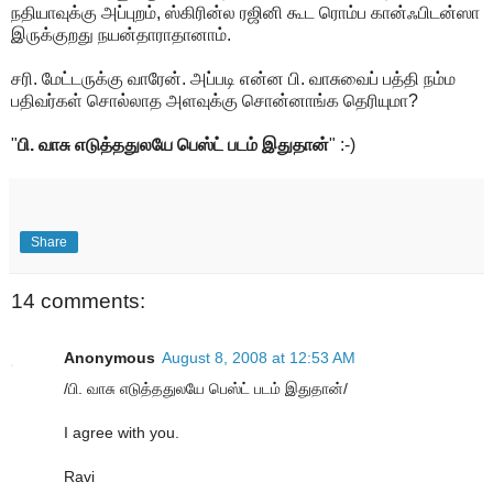
நதியாவுக்கு அப்புறம், ஸ்கிரின்ல ரஜினி கூட ரொம்ப கான்ஃபிடன்ஸா
இருக்குறது நயன்தாராதானாம்.
சரி. மேட்டருக்கு வாரேன். அப்படி என்ன பி. வாசுவைப் பத்தி நம்ம
பதிவர்கள் சொல்லாத அளவுக்கு சொன்னாங்க தெரியுமா?
"
பி. வாசு எடுத்ததுலயே பெஸ்ட் படம் இதுதான்
" :-)
Share
14 comments:
Anonymous
August 8, 2008 at 12:53 AM
/பி. வாசு எடுத்ததுலயே பெஸ்ட் படம் இதுதான்/
I agree with you.
Ravi