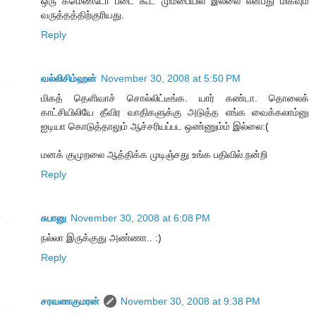
ஒரு கமெண்டோ படை கூட மும்பையில் இல்லை என்பது மிகவும்
வருத்தத்திற்குரியது.
Reply
வல்லிசிம்ஹன்
November 30, 2008 at 5:50 PM
மிகத் தெளிவாச் சொல்லிட்டீங்க. யார் கண்டா. தொலைக்
காட்சியிலியே தீவிர வாதிகளுக்கு அடுத்த எங்க வைக்கலாம்னு
ஐடியா கொடுத்தாலும் ஆச்சரியப்பட ஒண்ணும்ம் இல்லை:(
மனக் குமுறலை ஆத்திக்க முடிஞ்சது உங்க பதிவில்.நன்றி
Reply
சுபானு
November 30, 2008 at 6:08 PM
நல்லா இருக்குது அண்ணா.. :)
Reply
சரவணகுமரன்
November 30, 2008 at 9:38 PM