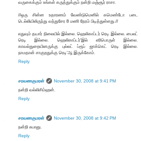
வருகைக்கும் உங்கள் கருத்துக்கும் நன்றி மஞ்சூர் ராசா.
//ஒரு சின்ன உதாரணம் வேண்டுமெனில் கமெண்டோ படை
டெல்லியிலிருந்து வந்துசேர 8 மணி நேரம் பிடித்துள்ளது.//
எதுவும் தயார் நிலையில் இல்லை. ஹெலிகாப்டர் ரெடி இல்லை. பைலட்
ரெடி இல்லை. ஹெலிகாப்டர்'இல் எரிபொருள் இல்லை.
காவல்துறையினருக்கு புல்லட் ப்ரூப் ஜாக்கெட் ரெடி இல்லை.
நாமதான் சாகுறதுக்கு ரெடி'ஆ இருக்கோம்.
Reply
சரவணகுமரன்
November 30, 2008 at 9:41 PM
நன்றி வல்லிசிம்ஹன்.
Reply
சரவணகுமரன்
November 30, 2008 at 9:42 PM
நன்றி சுபானு.
Reply