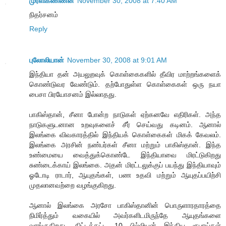
முரளிகண்ணன்
November 30, 2008 at 7:40 AM
நிதர்சனம்
Reply
புலோலியான்
November 30, 2008 at 9:01 AM
இந்தியா தன் அயலுறவுக் கொள்கைகளில் தீவிர மாற்றங்களைக்
கொண்டுவர வேண்டும். தற்போதுள்ள கொள்கைகள் ஒரு நயா
பைசா பிரயோசனம் இல்லாதது.
பாகிஸ்தான், சீனா போன்ற நாடுகள் ஏற்கனவே எதிரிகள். அந்த
நாடுகளுடனான உறவுகளைச் சீர் செய்வது கடினம். ஆனால்
இலங்கை விவகாரத்தில் இந்தியக் கொள்கைகள் மிகக் கேவலம்.
இலங்கை அரசின் நண்பர்கள் சீனா மற்றும் பாகிஸ்தான். இந்த
உண்மையை வைத்துக்கொண்டே இந்தியாவை மிரட்டுகிறது
சுண்டைக்காய் இலங்கை. அதன் மிரட்டலுக்குப் பயந்து இந்தியாவும்
ஓடோடி ராடார், ஆயுதங்கள், பண உதவி மற்றும் ஆயுதப்பயிற்சி
முதலானவற்றை வழங்குகிறது.
ஆனால் இலங்கை அரசோ பாகிஸ்தானின் பொருளாரதாரத்தை
நிமிர்த்தும் வகையில் அவர்களிடமிருந்தே ஆயுதங்களை
வாங்குகிறது. கிட்டத்தட்ட 10 பில்லியன் இந்திய ரூபாய்கள்