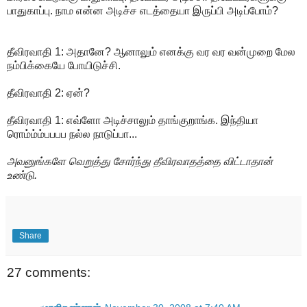
பாதுகாப்பு. நாம என்ன அடிச்ச எடத்தையா இருப்பி அடிப்போம்?
தீவிரவாதி 1: அதானே? ஆனாலும் எனக்கு வர வர வன்முறை மேல
நம்பிக்கையே போயிடுச்சி.
தீவிரவாதி 2: ஏன்?
தீவிரவாதி 1: எவ்ளோ அடிச்சாலும் தாங்குறாங்க. இந்தியா
ரொம்ம்ம்பபபப நல்ல நாடுப்பா...
அவனுங்களே வெறுத்து சோர்ந்து தீவிரவாதத்தை விட்டாதான்
உண்டு.
Share
27 comments: