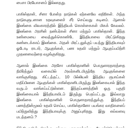
பைசா பிரயோசனம் இல்லாதது.
பாகிஸ்தான், சீனா போன்ற நாடுகள் ஏற்கனவே எதிரிகள். அந்த
நாடுகளுடனான உறவுகளைச் சீர் செய்வது கடினம். ஆனால்
இலங்கை விவகாரத்தில் இந்தியக் கொள்கைகள் மிகக் கேவலம்.
இலங்கை அரசின் நண்பர்கள் சீனா மற்றும் பாகிஸ்தான். இந்த
உண்மையை வைத்துக்கொண்டே இந்தியாவை மிரட்டுகிறது
சுண்டைக்காய் இலங்கை. அதன் மிரட்டலுக்குப் பயந்து இந்தியாவும்
ஓடோடி ராடார், ஆயுதங்கள், பண உதவி மற்றும் ஆயுதப்பயிற்சி
முதலானவற்றை வழங்குகிறது.
ஆனால் இலங்கை அரசோ பாகிஸ்தானின் பொருளாரதாரத்தை
நிமிர்த்தும் வகையில் அவர்களிடமிருந்தே ஆயுதங்களை
வாங்குகிறது. கிட்டத்தட்ட 10 பில்லியன் இந்திய ரூபாய்கள்
மதிப்பிலான ஆயுதங்கள் பாகிஸ்தானிடமிருந்து இலங்கையால் இந்த
வருடம் வாங்கப்பட்டுள்ளன. இந்தப்பணத்தின் ஒரு பகுதி
இலங்கையால் இந்தியாவிடம் இருந்து பெறப்பட்டது. இவ்வாறு
இலங்கை பாகிஸ்தானின் பொருளாதாரத்துக்கு இந்தியப்
பணத்தின்மூலம் உதவி செய்ய, பாகிஸ்தானோ பயங்கர வாதிகளைப்
பயிற்றுவித்து இந்தியாவுக்கு அனுப்புகிறது. இது எவ்வளவு
மடத்தனம்.?