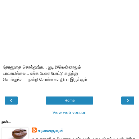
தோணுறத சொல்லுங்க... ஐடி இல்லன்னாலும்
பரவாயில்லை... உங்க பேரை போட்டு கருத்து
சொல்லுங்க... நன்றி சொல்ல வசதியா இருக்கும்...
‹
›
Home
View web version
நான்...
சரவணகுமரன்
ஒரு சராசரி தமிழனாக வாழ்பவன். வாழ விரும்புபவன். இந்த