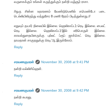
வருகைக்கும் உங்கள் கருத்துக்கும் நன்றி மஞ்சூர் ராசா.
//ஒரு சின்ன உதாரணம் வேண்டுமெனில் கமெண்டோ படை
டெல்லியிலிருந்து வந்துசேர 8 மணி நேரம் பிடித்துள்ளது.//
எதுவும் தயார் நிலையில் இல்லை. ஹெலிகாப்டர் ரெடி இல்லை. பைலட்
ரெடி இல்லை. ஹெலிகாப்டர்'இல் எரிபொருள் இல்லை.
காவல்துறையினருக்கு புல்லட் ப்ரூப் ஜாக்கெட் ரெடி இல்லை.
நாமதான் சாகுறதுக்கு ரெடி'ஆ இருக்கோம்.
Reply
சரவணகுமரன்
November 30, 2008 at 9:41 PM
நன்றி வல்லிசிம்ஹன்.
Reply
சரவணகுமரன்
November 30, 2008 at 9:42 PM
நன்றி சுபானு.
Reply