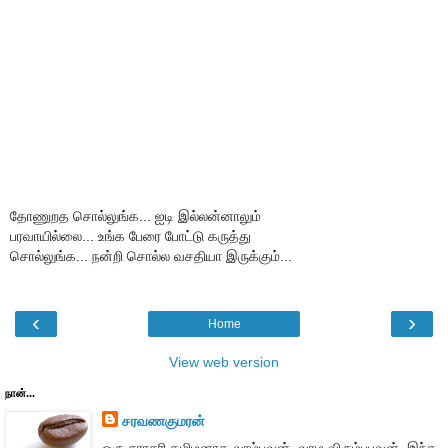
தோணுறத சொல்லுங்க... ஐடி இல்லன்னாலும்
பரவாயில்லை... உங்க பேரை போட்டு கருத்து
சொல்லுங்க... நன்றி சொல்ல வசதியா இருக்கும்...
‹
›
Home
View web version
நான்...
சரவணகுமரன்
ஒரு சராசரி தமிழனாக வாழ்பவன். வாழ விரும்புபவன். இந்த