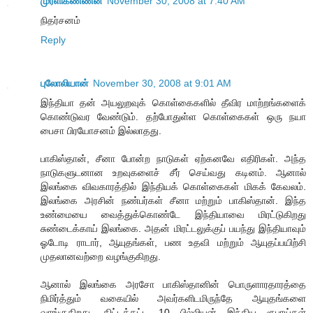
முரளிகண்ணன்
November 30, 2008 at 7:40 AM
நிதர்சனம்
Reply
புலோலியான்
November 30, 2008 at 9:01 AM
இந்தியா தன் அயலுறவுக் கொள்கைகளில் தீவிர மாற்றங்களைக்
கொண்டுவர வேண்டும். தற்போதுள்ள கொள்கைகள் ஒரு நயா
பைசா பிரயோசனம் இல்லாதது.
பாகிஸ்தான், சீனா போன்ற நாடுகள் ஏற்கனவே எதிரிகள். அந்த
நாடுகளுடனான உறவுகளைச் சீர் செய்வது கடினம். ஆனால்
இலங்கை விவகாரத்தில் இந்தியக் கொள்கைகள் மிகக் கேவலம்.
இலங்கை அரசின் நண்பர்கள் சீனா மற்றும் பாகிஸ்தான். இந்த
உண்மையை வைத்துக்கொண்டே இந்தியாவை மிரட்டுகிறது
சுண்டைக்காய் இலங்கை. அதன் மிரட்டலுக்குப் பயந்து இந்தியாவும்
ஓடோடி ராடார், ஆயுதங்கள், பண உதவி மற்றும் ஆயுதப்பயிற்சி
முதலானவற்றை வழங்குகிறது.
ஆனால் இலங்கை அரசோ பாகிஸ்தானின் பொருளாரதாரத்தை
நிமிர்த்தும் வகையில் அவர்களிடமிருந்தே ஆயுதங்களை
வாங்குகிறது. கிட்டத்தட்ட 10 பில்லியன் இந்திய ரூபாய்கள்