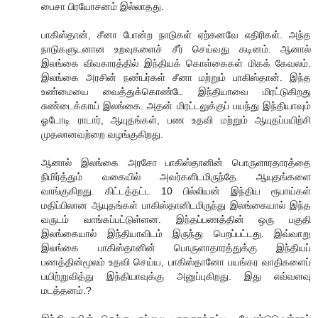
பைசா பிரயோசனம் இல்லாதது.
பாகிஸ்தான், சீனா போன்ற நாடுகள் ஏற்கனவே எதிரிகள். அந்த
நாடுகளுடனான உறவுகளைச் சீர் செய்வது கடினம். ஆனால்
இலங்கை விவகாரத்தில் இந்தியக் கொள்கைகள் மிகக் கேவலம்.
இலங்கை அரசின் நண்பர்கள் சீனா மற்றும் பாகிஸ்தான். இந்த
உண்மையை வைத்துக்கொண்டே இந்தியாவை மிரட்டுகிறது
சுண்டைக்காய் இலங்கை. அதன் மிரட்டலுக்குப் பயந்து இந்தியாவும்
ஓடோடி ராடார், ஆயுதங்கள், பண உதவி மற்றும் ஆயுதப்பயிற்சி
முதலானவற்றை வழங்குகிறது.
ஆனால் இலங்கை அரசோ பாகிஸ்தானின் பொருளாரதாரத்தை
நிமிர்த்தும் வகையில் அவர்களிடமிருந்தே ஆயுதங்களை
வாங்குகிறது. கிட்டத்தட்ட 10 பில்லியன் இந்திய ரூபாய்கள்
மதிப்பிலான ஆயுதங்கள் பாகிஸ்தானிடமிருந்து இலங்கையால் இந்த
வருடம் வாங்கப்பட்டுள்ளன. இந்தப்பணத்தின் ஒரு பகுதி
இலங்கையால் இந்தியாவிடம் இருந்து பெறப்பட்டது. இவ்வாறு
இலங்கை பாகிஸ்தானின் பொருளாதாரத்துக்கு இந்தியப்
பணத்தின்மூலம் உதவி செய்ய, பாகிஸ்தானோ பயங்கர வாதிகளைப்
பயிற்றுவித்து இந்தியாவுக்கு அனுப்புகிறது. இது எவ்வளவு
மடத்தனம்.?