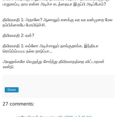
பாதுகாப்பு. நாம என்ன அடிச்ச எடத்தையா இருப்பி அடிப்போம்?
தீவிரவாதி 1: அதானே? ஆனாலும் எனக்கு வர வர வன்முறை மேல
நம்பிக்கையே போயிடுச்சி.
தீவிரவாதி 2: ஏன்?
தீவிரவாதி 1: எவ்ளோ அடிச்சாலும் தாங்குறாங்க. இந்தியா
ரொம்ம்ம்பபபப நல்ல நாடுப்பா...
அவனுங்களே வெறுத்து சோர்ந்து தீவிரவாதத்தை விட்டாதான்
உண்டு.
Share
27 comments: