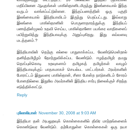
மதிப்பிலான ஆயுதங்கள் பாகிஸ்தானிடமிருந்து இலங்கையால் இந்த
வருடம் வாங்கப்பட்டுள்ளன. இந்தப்பணத்தின் ஒரு பகுதி
இலங்கையால் இந்தியாவிடம் இருந்து பெறப்பட்டது. இவ்வாறு
இலங்கை பாகிஸ்தானின் பொருளாதாரத்துக்கு இந்தியப்
பணத்தின்மூலம் உதவி செய்ய, பாகிஸ்தானோ பயங்கர வாதிகளைப்
பயிற்றுவித்து இந்தியாவுக்கு அனுப்புகிறது. இது எவ்வளவு
மடத்தனம்.?
இந்தியாவின் தெற்கு எல்லை பாதுகாக்கப்பட வேண்டுமென்றால்
தனித்தமிழீழம் தோற்றுவிக்கப்பட வேண்டும். ஈழத்தமிழர் தமது
தொப்புள்கொடி உறவுகளாம் தமிழகத் தமிழர்கள் வாழும்
இந்தியாவுக்குப் பாதகமாகச் செயல்பட மாட்டார்கள். அவர்களின்
போராட்டம் இதுவரை பாகிஸ்தான், சீனா போன்ற நாடுகளிடம் சோரம்
போன‌தில்லை. இதுவே அவர்களின் இந்திய சார்பு நிலைக்குச் சிறந்த
எடுத்திக்காட்டு.
Reply
புலோலியான்
November 30, 2008 at 9:03 AM
இந்தியா தன் அயலுறவுக் கொள்கைகளில் தீவிர மாற்றங்களைக்
கொண்டுவர வேண்டும். தற்போதுள்ள கொள்கைகள் ஒரு நயா