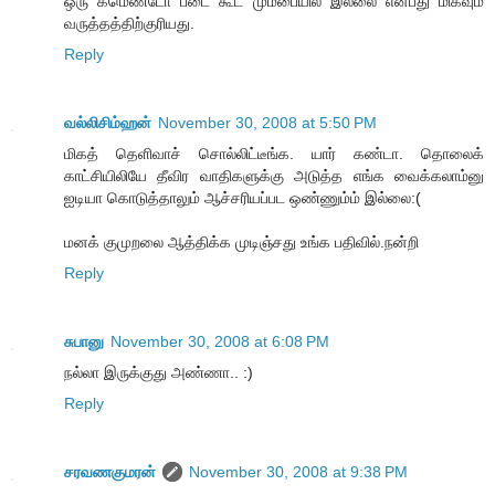
ஒரு கமெண்டோ படை கூட மும்பையில் இல்லை என்பது மிகவும்
வருத்தத்திற்குரியது.
Reply
வல்லிசிம்ஹன்
November 30, 2008 at 5:50 PM
மிகத் தெளிவாச் சொல்லிட்டீங்க. யார் கண்டா. தொலைக்
காட்சியிலியே தீவிர வாதிகளுக்கு அடுத்த எங்க வைக்கலாம்னு
ஐடியா கொடுத்தாலும் ஆச்சரியப்பட ஒண்ணும்ம் இல்லை:(
மனக் குமுறலை ஆத்திக்க முடிஞ்சது உங்க பதிவில்.நன்றி
Reply
சுபானு
November 30, 2008 at 6:08 PM
நல்லா இருக்குது அண்ணா.. :)
Reply
சரவணகுமரன்
November 30, 2008 at 9:38 PM