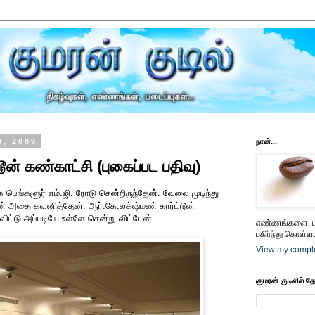
8, 2009
நான்...
டூன் கண்காட்சி (புகைப்பட பதிவு)
பெங்களூர் எம்.ஜி. ரோடு சென்றிருந்தேன். வேலை முடிந்து
் அதை கவனித்தேன். ஆர்.கே.லக்‌ஷ்மண் கார்ட்டூன்
விட்டு அப்படியே உள்ளே சென்று விட்டேன்.
எண்ணங்களை, பட
பகிர்ந்து கொள்ள.
View my comple
குமரன் குடிலில் த