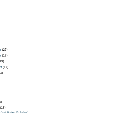
er
(27)
er
(18)
19)
er
(17)
23)
)
3)
y
(18)
் 'என் இனிய இயந்திரா'