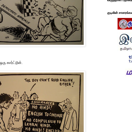
விருந்தாளி பதிவே
குடிலின் சாளரங்க
ு கார்ட்டூன்.