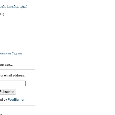
ி உப்பு (புகைப்பட பதிவு)
(11)
உங்களைத் தேடி வர
களை பெற...
our email address:
ed by
FeedBurner