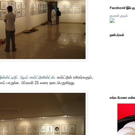
Facebook'இல் கும
குமரன் குடில்
நண்பர்கள்
ன்ஸ்ட்டிடூட் ஆஃப் கார்ட்டூனிஸ்ட்ஸ்
. கார்ட்டூன் ரசிகர்களும்,
் பாருங்க. பிப்ரவரி 21 வரை நடைபெறுகிறது.
எங்க போனா என்ன 