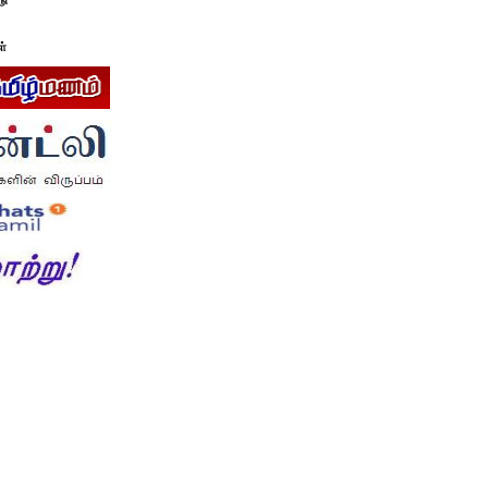
டு
ள்