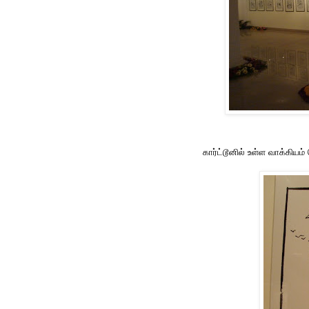
கார்ட்டூனில் உள்ள வாக்கியம