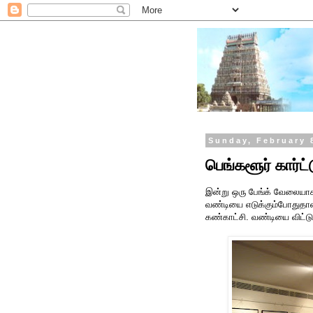
Sunday, February 
பெங்களூர் கார்ட்
இன்று ஒரு பேங்க் வேலையாக 
வண்டியை எடுக்கும்போதுதான
கண்காட்சி. வண்டியை விட்டு