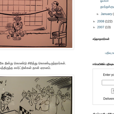
ஒபாமா
தூத்துக்குட
►
January
►
2008
(122)
►
2007
(13)
சந்தாதாரர்கள்
பதிவு 
கே நின்று கொண்டு சிரித்து கொண்டிருந்தார்கள்.
ஈமெயிலில் பதிவு
திருந்த கார்ட்டூன்கள் தான் ஏராளம்.
Enter y
Deliver