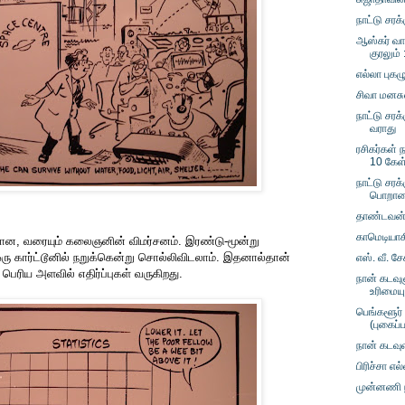
நாட்டு சர
ஆஸ்கர் வாழ
குரலும் 
எல்லா புகழ
சிவா மனசு
நாட்டு சரக
வராது
ரசிகர்கள் ந
10 கேள
நாட்டு சரக்
பொறாமை
தாண்டவன் 
காமெடியாக
 மீதான, வரையும் கலைஞனின் விமர்சனம். இரண்டு-மூன்று
ு கார்ட்டூனில் நறுக்கென்று சொல்லிவிடலாம். இதனால்தான்
எஸ். வீ. ச
 பெரிய அளவில் எதிர்ப்புகள் வருகிறது.
நான் கடவு
உரிமையு
பெங்களூர் 
(புகைப்
நான் கடவுள்
பிரிச்சா எ
முன்னணி ந