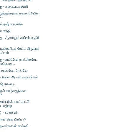
க்கு - கலைமாமாமணி
்த்துக்களும் மனசாட்சியின்
:-)
ும் ரஹ்மானுக்கே
ல சக்தி
்கு - ஆனாலும் ஷங்கர் மாதிரி
டிகர்களிடம் கேட்க விரும்பும்
்விகள்
கு - சாப்ட்வேர் நண்பர்களே,
ப்படாத...
சாப்ட்வேர் அன் கோ
ி போன சீரியஸ் வசனங்கள்
ேகர் காமெடி
ளும் வாழ்வதற்கான
ம்
கார்ட்டூன் கண்காட்சி
பட பதிவு)
 - உச் உச் உச்
ல்லாம் சரியாயிடுமா?
டிகர்களின் கால்ஷீட்