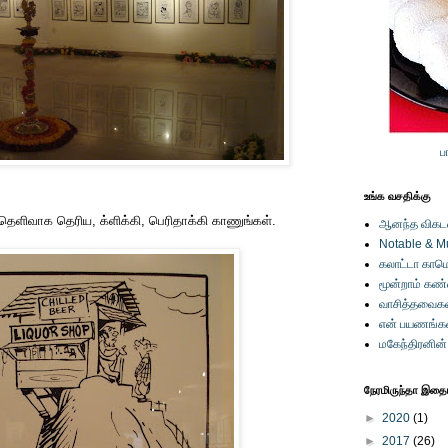
ப
உங்க வசதிக்கு
் தெளிவாக தெரிய, க்ளிக்கி, பெரிதாக்கி காணுங்கள்.
ஆனந்த விகடனி
Notable & M
கலாட்டா காமெ
மூன்றாம் கண
வாசித்தவைகள
என் பயணங்க
மகேந்திரனின
நேரமிருந்தா இதையு
►
2020
(1)
►
2017
(26)