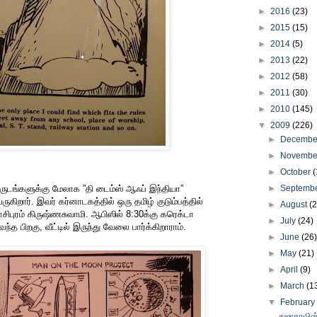
►
2016
(23)
►
2015
(15)
►
2014
(5)
►
2013
(22)
►
2012
(58)
►
2011
(30)
►
2010
(145)
▼
2009
(226)
►
Decemb
►
Novemb
►
October
(
வருடங்களுக்கு மேலாக ”தி டைம்ஸ் ஆஃப் இந்தியா”
►
Septemb
ருகிறார். இவர் கர்னாடகத்தில் ஒரு தமிழ் குடும்பத்தில்
►
August
(
ராசிபுரம் கிருஷ்ணசுவாமி. ஆபிஸில் 8:30க்கு கரெக்டா
►
July
(24)
வந்த பிறகு, வீட்டில் இருந்து வேலை பார்க்கிறாராம்.
►
June
(26
►
May
(21)
►
April
(9)
►
March
(1
▼
Februar
சுஜாதாவின