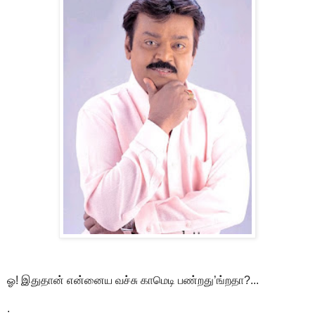
ஓ! இதுதான் என்னைய வச்சு காமெடி பண்றது’ங்றதா?...
.