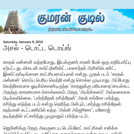
Saturday, January 9, 2010
அசல் - டொட்ட டொய்ங்
காதல் மன்னன் வந்தபோது, இயக்குனர் சரண் மேல் ஒரு எதிர்பார்ப்பு
ஏற்பட்டது. விகடன் கார்ட்டூனிஸ்ட், பாலசந்தர் அசிஸ்டெண்ட்,
இண்ட்ரஸ்டிங்கான காட்சியமைப்புகள் என்று. முதல் படம் ‘காதல்
மன்னன்’ ரொம்ப பெரிய வெற்றி என்று சொல்ல முடியாது. அப்போது
வெற்றிகரமாக ஓடிக்கொண்டிருந்த ’காதலுக்கு மரியாதை’யைக்கூட
அதற்கு காரணமாக சொல்லலாம். பிறகு ’அமர்க்களம்’ அவ்வளவாக
பிடிக்கவில்லை. ’பார்த்தேன் ரசித்தேன்’ அவர் எங்கோ பார்த்து,
ரசித்து எடுத்த படம் என்று தெரிந்த பின்பும், பார்த்து ரசித்தேன்.
ரஹ்மான் கூட்டணியில் வந்த ‘அல்லி அர்ஜூனா’, மனோஜ்
நடித்ததில் உட்கார்ந்து முழுவதும் பார்த்த படம்.
ஜெமினிக்கு பிறகு அவருடைய டெம்ப்ளேட் காட்சிகள் சலிக்க
ஆரம்பித்துவிட்டது. குறிப்பாக, நகைச்சுவை என்று தாமு, சார்லி