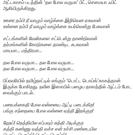
அட்டகாசம் படத்தின் ‘தல போல வருமா’ பிட், செமையா ஃபிட்
ஆகியிருக்கிறது.
ஊரை நம்பி நீ வாழும் வாழ்க்கை இழிவென ஏசுவான்
உன்னை நம்பி நீ வாழும் வாழ்க்கை உயர்வென்று பேசுவான்
சட்டங்களின் வேலிகளை சட்டென்று தாண்டுவான்
தர்மங்களின் கோடுகளை தாண்டிட கூசுவான்
மாயமா... மந்திரமா...
தல போல வருமா... தல போல வருமா...
தல போல வருமா... தல போல வருமா...
பிப்ரவரியில் தமிழ்நாட்டில் எங்கும் ‘டொட்ட டொய்ங்’காகத்தான்
இருக்க போகிறது. நவீன இசையில் பழைய தாளத்தில் ஆட்டம் போட
வைக்கும் பாடல்.
பணயக்கைதி போல என்னைய ஆட்டி படைக்கிற!
பங்கு சந்தையை போல என்னை ஏத்தி இறக்குற!
ஹேய்! நெத்தியில எப்பவும் சுத்தி அடிக்குற
கத்தி கண்ணு வத்தி வச்ச என் உச்சி மண்டையில
டொட்ட டொய்ங்! டொட்ட டொய்ங்!