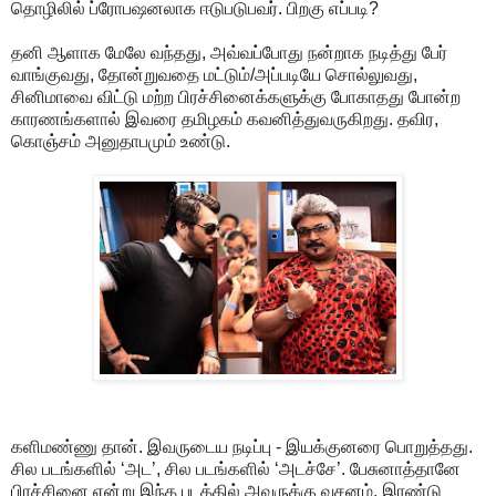
தொழிலில் ப்ரோபஷனலாக ஈடுபடுபவர். பிறகு எப்படி?
தனி ஆளாக மேலே வந்தது, அவ்வப்போது நன்றாக நடித்து பேர்
வாங்குவது, தோன்றுவதை மட்டும்/அப்படியே சொல்லுவது,
சினிமாவை விட்டு மற்ற பிரச்சினைக்களுக்கு போகாதது போன்ற
காரணங்களால் இவரை தமிழகம் கவனித்துவருகிறது. தவிர,
கொஞ்சம் அனுதாபமும் உண்டு.
களிமண்ணு தான். இவருடைய நடிப்பு - இயக்குனரை பொறுத்தது.
சில படங்களில் ‘அட’, சில படங்களில் ‘அடச்சே’. பேசுனாத்தானே
பிரச்சினை என்று இந்த படத்தில் அவருக்கு வசனம், இரண்டு