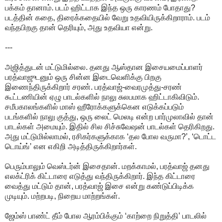
பக்கம் தானாம். படம் ஹிட்டாக இந்த ஒரு காரணம் போதாது?
படத்தின் கதை, திரைக்கதையில் வேறு உதவியிருக்கிறாராம். படம்
வந்தபிறகு தான் தெரியும், அது உதவியா என்று.
---
அஜித்துடன் மட்டுமில்லை. தனது ஆஸ்தான இசையமைப்பாளர்
பரத்வாஜுடனும் ஒரு சின்ன இடைவெளிக்கு பிறகு
இணைந்திருக்கிறார் சரண். பரத்வாஜ்-வைரமுத்து-சரண்
கூட்டணியின் ஏழு பாடல்களில் நாலு சுலபமாக ஹிட்டாகிவிடும்.
சமீபகாலங்களில் மாஸ் ஹீரோக்களுக்கென எடுக்கப்படும்
படங்களில் நாலு குத்து, ஒரு லைட் மெலடி என்ற பார்முலாவில் தான்
பாடல்கள் அமையும். இதில் சில சிச்சுவேஷன் பாடல்கள் தெரிகிறது.
அது மட்டுமில்லாமல், ரசிகர்களுக்காக ‘தல போல வருமா?’, ‘டொட்ட
டொய்ங்’ என எகிறி அடித்திருக்கிறார்கள்.
பெரும்பாலும் வெஸ்டர்ன் இசைதான். மறக்காமல், பரத்வாஜ் தனது
எலக்ட்ரிக் கிட்டாரை எடுத்து வந்திருக்கிறார். இந்த கிட்டாரை
வைத்து மட்டும் தான், பரத்வாஜ் இசை என்று கண்டுப்பிடிக்க
முடியும். மற்றபடி, நிறைய மாற்றங்கள்.
ஜேம்ஸ் பாண்ட் தீம் போல ஆரம்பிக்கும் ‘காற்றை நிறுத்தி’ பாடலில்