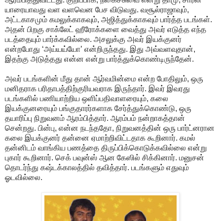
யாரையாவது வள வளவென பேச விடுவது. வசூல்ராஜாவும்,
அட்டகாசமும் கமலுக்காகவும், அஜித்துக்காகவும் பார்த்த படங்கள்.
அதன் பிறகு சாக்லேட் ஹீரோக்களை வைத்து அவர் எடுத்த எந்த
படத்தையும் பார்க்கவில்லை. அசலுக்கு அவர் இயக்குனர்
என்றபோது ‘அய்யய்யோ’ என்றிருந்தது. இது அவ்வளவுதான்,
இதற்கு அடுத்தது என்ன என்று பார்த்துக்கொண்டிருந்தேன்.
அவர் படங்களின் மீது தான் ஆர்வமின்மை என்ற போதிலும், ஒரு
மனிதராக பரிதாபத்திற்குரியவராக இருந்தார். இவர் இவரது
படங்களில் பணியாற்றிய ஒளிப்பதிவாளரையும், கலை
இயக்குனரையும் பங்குதாரர்களாக சேர்த்துக்கொண்டு, ஒரு
தயாரிப்பு நிறுவனம் ஆரம்பித்தார். ஆரம்பம் நன்றாகத்தான்
சென்றது. பின்பு, என்ன நடந்ததோ, நிறுவனத்தின் ஒரு பார்ட்னரான
கலை இயக்குனர் தன்னை ஏமாற்றிவிட்டதாக கூறினார். கமல்
தன்னிடம் வாங்கிய பணத்தை திருப்பிக்கொடுக்கவில்லை என்று
புகார் கூறினார். செக் பவுன்ஸ் ஆன கேஸில் சிக்கினார். மனுசன்
தொடர்ந்து கஷ்டக்காலத்தில் தவித்தார். படங்களும் எதுவும்
ஓடவில்லை.