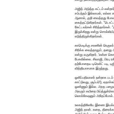
அஜித் அடுத்த கட்டம் என்றார
சம்பந்தம் இல்லாமல், எல்லா 
ஆனால், குறி வைத்தது போல
கைத்தட்டுகிறார்கள். "டொட்
கேட்டவர்கள் சிரித்தார்கள்
இருக்கிறது என்று சொல்லிய
எடுத்திருக்கிறார்கள்.
காமெடிக்கு சரணின் ரெகுலர் 
சிரிக்க வைத்தாலும், தனது
என்று வருகிறார். 'என்ன க
பேசவில்லை. சிவாஜி, பிரபு ரச
தற்போதைய டிரென்ட் படி, டிஜி
வித்தியாசமாக இருந்தது.
ஒளிப்பதிவாளர் நன்றாக படம் 
காட்டுவது, சூப்பர்!), ஏதாச்சு
ஒண்ணும் இல்ல. அரத பழைய க
அவரும் கயிறை பிய்த்துக்கொண
லொக்கேஷனும் அதேப்போல்.
உலகத்திலேயே இணை இயக்கத்த
அஜித் தான். கதை, திரைக்க