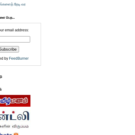
உங்களைத் தேடி வர
களை பெற...
our email address:
ed by
FeedBurner
டு
ள்