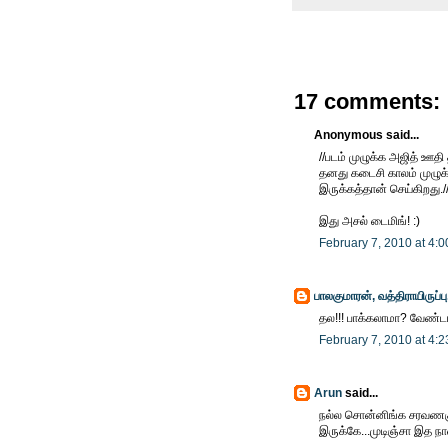
17 comments:
Anonymous said...
//படம் முழுக்க அஜித் ஊ
தனது கடைசி காலம் முழுக்
இருக்கத்தான் செய்கிறது./
இது அசல் டைமிங்! :)
February 7, 2010 at 4:
பாலகுமாரன், வத்திராயிருப்பு
தல!!! பாக்கலாமா? வேண்டா
February 7, 2010 at 4:
Arun
said...
நல்ல சொன்னிங்க சரவணகும
இருக்கே...முடிஞ்சா இத ந