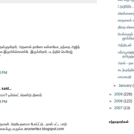
ட்டுடூர்ர்ர்ர்...
விண்ணைத்
காதலைக் கா
தீராத விள
பெங்களூர்
ஜாக்கி
அந்நியன்
தி தள்ளுகிறார். அதனால் தானோ என்னவோ, தந்தை அஜித்
க இருமிக்கொண்டே இருக்கிறார். படத்தில் மெசேஜ்
பத்மபூஷணும
தமிழனும
/
அசல் - தல 
கடற்புரத்தில
00 PM
மாயாவதி
►
January
.
said...
►
2009
(226)
மா? டிக்கெட் ரெண்டு தினார்
►
2008
(122)
23 PM
►
2007
(13)
சந்தாதாரர்கள்
ரன். தெரியதனமா போய்ட்டு...நான் பட்ட பாடு
ாளைக்கு பாருங்க arunwritez.blogspot.com