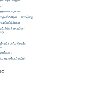
..
தாண்டி வருவாயா
தலிக்கிறேன் - பிரகாஷ்ராஜ்
ையாட்டுப்பிள்ளை
 எக்ஸ்பிரஸ் ஹைவே -
ரதை
், பச்ச மஞ்ச செவப்பு
்...
தாங்கல...
்... (புகைப்படப் பதிவு)
(20)