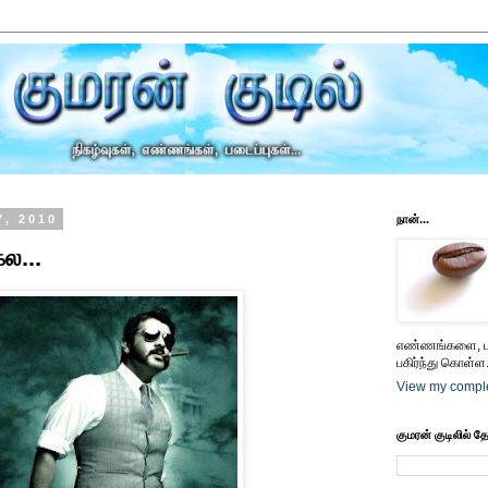
7, 2010
நான்...
ல...
எண்ணங்களை, பட
பகிர்ந்து கொள்ள.
View my comple
குமரன் குடிலில் த