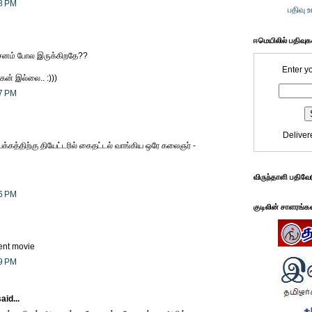
48 PM
பதிவு 
ஈமெயிலில் பதிவு
ர்சனம் போல இருக்கிறதே??
Enter y
கன் இல்லை.. :)))
57 PM
Deliver
கத்திற்கு தியேட்டரில் கைதட்டல் வாங்கிய ஒரே கலைஞர் -
விருந்தாளி பதிவே
26 PM
குடிலின் சாளரங்க
lent movie
59 PM
aid...