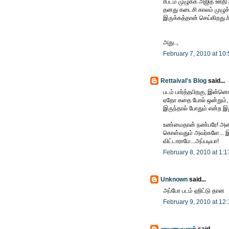
//படம் முழுக்க அஜித் ஊ
தனது கடைசி காலம் முழுக்
இருக்கத்தான் செய்கிறது./
அது..,
February 7, 2010 at 10
Rettaival's Blog
said...
படம் பார்த்தபிறகு, இன்
ஏதோ கதை போல் ஒன்றும், க
இருந்தால் போதும் என்ற இறுத
உண்மைதான் நண்பரே! அதைய
கொள்வதும் அவர்களே... இந்
விட்டாராமே...அப்படியா!
February 8, 2010 at 1:
Unknown
said...
அப்போ படம் ஹிட்டு தான
February 9, 2010 at 12
சரவணகுமரன்
said...