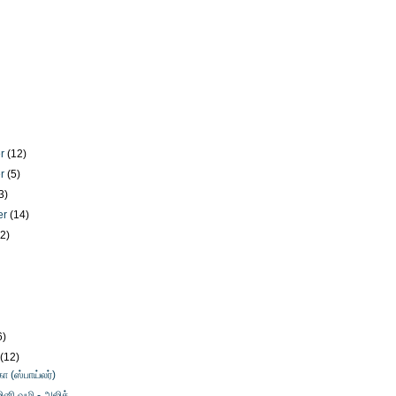
er
(12)
er
(5)
3)
er
(14)
12)
)
6)
y
(12)
ா (ஸ்பாய்லர்)
ினி வழி - அஜித்