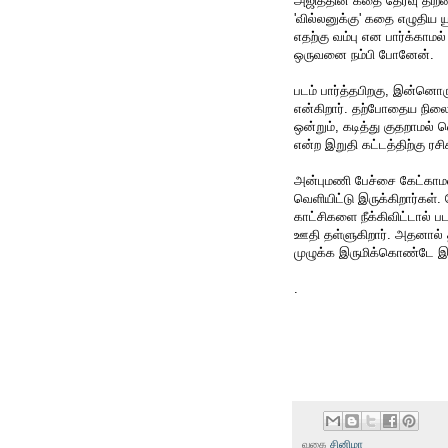
அஜித்தின் கதை தேர்வு திற
'வில்லனுக்கு' கதை எழுதிய ய
எதற்கு வம்பு என பார்க்காமல
ஒருவனை நம்பி போனேன்.
படம் பார்த்தபிறகு, இன்னொரு
என்கிறார். தற்போதைய நில
ஒன்றும், கடித்து குதறாமல் 
என்ற இறுதி கட்டத்திற்கு ரசி
அன்புமணி பேச்சை கேட்காமல், 
வெளியிட்டு இருக்கிறார்கள். க
காட்சிகளை நீக்கிவிட்டால் பட
ஊதி தள்ளுகிறார். அதனால
முழுக்க இருமிக்கொண்டே இரு
.
வகை
சினிமா