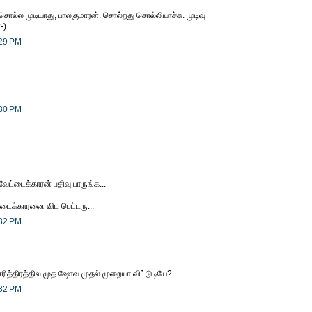
 சொல்ல முடியாது, பாலகுமாரன். சொல்றது சொல்லியாச்சு. முடிவு
-)
:29 PM
:30 PM
ேட்டைக்காரன் பதிவு பாருங்க...
ைக்காரனை விட பெட்டரு...
:32 PM
ரித்திரத்தில முத ஷோவ முதல் முறையா விட்டுடியே?
:32 PM