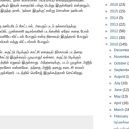
னிலேயே, நான் மோசமான அபிப்ராயம் வைத்திருக்கிறேன்.
►
2016
(23)
ூகியும் இதன் கதையில் பங்கு பெற்று இருக்கிறார் என்றாலும்,
் இருந்த நான், 'நல்லா இருக்கு' என்று சொன்ன நண்பன்
►
2015
(15)
►
2014
(5)
►
2013
(22)
 நண்பரிடம் கேட்டால், அவரும் படம் நல்லாயிருக்கு
ையில், முன்னணி நடிகர்களின் படங்களில் ஏதோ கதை போல்
►
2012
(58)
வெளியே விட்டால் போதும் என்ற நிலையும் இருந்தால் போதும்
►
2011
(30)
கர்கள் வந்து விட்டார்கள் போலும்.
▼
2010
(145)
►
Decemb
சுருட்டு பிடிக்கும் காட்சி எதையும் நீக்காமல் படத்தை
►
Novemb
ேட்டு இருக்கவும் முடியாது! ஏன்னா, சுருட்டு பிடிக்கும்
த்தில் எதுவும் இருக்காது. அந்தளவுக்கு, படம் முழுக்க அஜித்
►
October
(
் தானோ என்னவோ, தந்தை அஜித் தனது கடைசி காலம்
►
Septemb
க்கிறார். படத்தில் மெசேஜ் இருக்கத்தான் செய்கிறது.
►
August
(
►
July
(10)
►
June
(12
►
May
(13)
►
April
(16)
►
March
(1
▼
Februar
ஆப்தரக்‌ஷக
என் வழி ரஜ