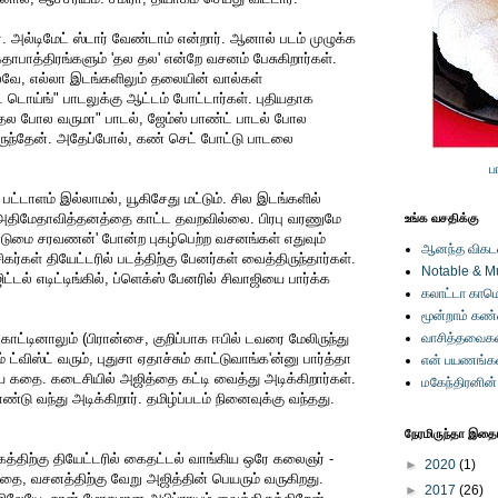
். அல்டிமேட் ஸ்டார் வேண்டாம் என்றார். ஆனால் படம் முழுக்க
கதாபாத்திரங்களும் 'தல தல' என்றே வசனம் பேசுகிறார்கள்.
வே, எல்லா இடங்களிலும் தலையின் வால்கள்
ட டொய்ங்" பாடலுக்கு ஆட்டம் போட்டார்கள். புதியதாக
. "தல போல வருமா" பாடல், ஜேம்ஸ் பாண்ட் பாடல் போல
ிருந்தேன். அதேப்போல், கண் செட் போட்டு பாடலை
ப
பட்டாளம் இல்லாமல், யூகிசேது மட்டும். சில இடங்களில்
 அதிமேதாவித்தனத்தை காட்ட தவறவில்லை. பிரபு வரணுமே
உங்க வசதிக்கு
ொடுமை சரவணன்' போன்ற புகழ்பெற்ற வசனங்கள் எதுவும்
ஆனந்த விகடனி
ிகர்கள் தியேட்டரில் படத்திற்கு பேனர்கள் வைத்திருந்தார்கள்.
Notable & M
ட்டல் எடிட்டிங்கில், ப்ளெக்ஸ் பேனரில் சிவாஜியை பார்க்க
கலாட்டா காமெ
மூன்றாம் கண
காட்டினாலும் (பிரான்சை, குறிப்பாக ஈபில் டவரை மேலிருந்து
வாசித்தவைகள
ம் ட்விஸ்ட் வரும், புதுசா ஏதாச்சும் காட்டுவாங்க'ன்னு பார்த்தா
என் பயணங்க
தை. கடைசியில் அஜித்தை கட்டி வைத்து அடிக்கிறார்கள்.
மகேந்திரனின
்டு வந்து அடிக்கிறார். தமிழ்ப்படம் நினைவுக்கு வந்தது.
நேரமிருந்தா இதையு
ிற்கு தியேட்டரில் கைதட்டல் வாங்கிய ஒரே கலைஞர் -
►
2020
(1)
தை, வசனத்திற்கு வேறு அஜித்தின் பெயரும் வருகிறது.
►
2017
(26)