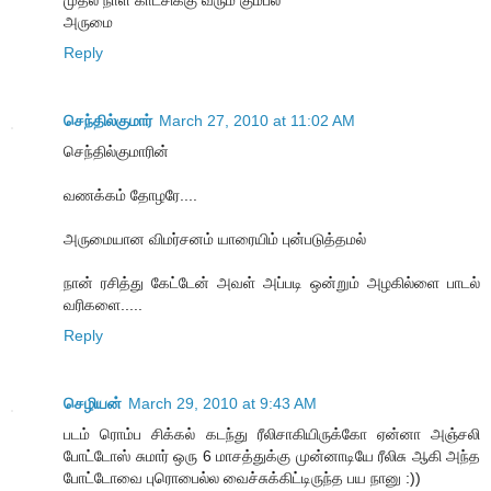
முதல் நாள் காட்சிக்கு வரும் கும்பல்
அருமை
Reply
செந்தில்குமார்
March 27, 2010 at 11:02 AM
செந்தில்குமாரின்
வணக்கம் தோழரே....
அருமையான விமர்சனம் யாரையிம் புன்படுத்தமல்
நான் ரசித்து கேட்டேன் அவள் அப்படி ஒன்றும் அழகில்ளை பாடல்
வரிகளை.....
Reply
செழியன்
March 29, 2010 at 9:43 AM
படம் ரொம்ப சிக்கல் கடந்து ரீலிசாகியிருக்கோ ஏன்னா அஞ்சலி
போட்டோஸ் சுமார் ஒரு 6 மாசத்துக்கு முன்னாடியே ரீலிசு ஆகி அந்த
போட்டோவை புரொபைல்ல வைச்சுக்கிட்டிருந்த பய நானு :))