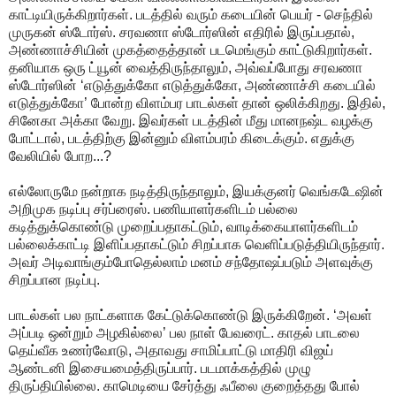
காட்டியிருக்கிறார்கள். படத்தில் வரும் கடையின் பெயர் - செந்தில்
முருகன் ஸ்டோர்ஸ். சரவணா ஸ்டோர்ஸின் எதிரில் இருப்பதால்,
அண்ணாச்சியின் முகத்தைத்தான் படமெங்கும் காட்டுகிறார்கள்.
தனியாக ஒரு ட்யூன் வைத்திருந்தாலும், அவ்வப்போது சரவணா
ஸ்டோர்ஸின் ‘எடுத்துக்கோ எடுத்துக்கோ, அண்ணாச்சி கடையில்
எடுத்துக்கோ’ போன்ற விளம்பர பாடல்கள் தான் ஒலிக்கிறது. இதில்,
சினேகா அக்கா வேறு. இவர்கள் படத்தின் மீது மானநஷ்ட வழக்கு
போட்டால், படத்திற்கு இன்னும் விளம்பரம் கிடைக்கும். எதுக்கு
வேலியில் போற...?
எல்லோருமே நன்றாக நடித்திருந்தாலும், இயக்குனர் வெங்கடேஷின்
அறிமுக நடிப்பு சர்ப்ரைஸ். பணியாளர்களிடம் பல்லை
கடித்துக்கொண்டு முறைப்பதாகட்டும், வாடிக்கையாளர்களிடம்
பல்லைக்காட்டி இளிப்பதாகட்டும் சிறப்பாக வெளிப்படுத்தியிருந்தார்.
அவர் அடிவாங்கும்போதெல்லாம் மனம் சந்தோஷப்படும் அளவுக்கு
சிறப்பான நடிப்பு.
பாடல்கள் பல நாட்களாக கேட்டுக்கொண்டு இருக்கிறேன். ‘அவள்
அப்படி ஒன்றும் அழகில்லை’ பல நாள் பேவரைட். காதல் பாடலை
தெய்வீக உணர்வோடு, அதாவது சாமிப்பாட்டு மாதிரி விஜய்
ஆண்டனி இசையமைத்திருப்பார். படமாக்கத்தில் முழு
திருப்தியில்லை. காமெடியை சேர்த்து ஃபீலை குறைத்தது போல்