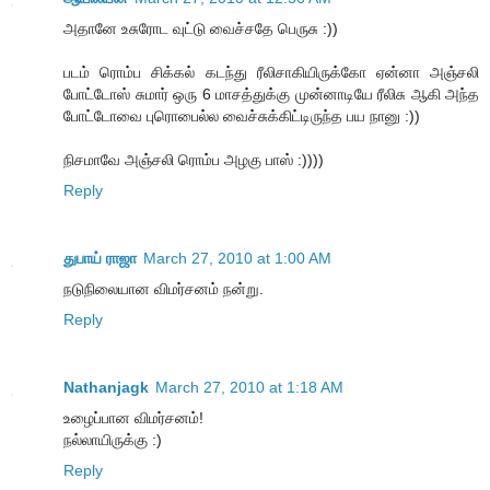
அதானே உசுரோட வுட்டு வைச்சதே பெருசு :))
படம் ரொம்ப சிக்கல் கடந்து ரீலிசாகியிருக்கோ ஏன்னா அஞ்சலி
போட்டோஸ் சுமார் ஒரு 6 மாசத்துக்கு முன்னாடியே ரீலிசு ஆகி அந்த
போட்டோவை புரொபைல்ல வைச்சுக்கிட்டிருந்த பய நானு :))
நிசமாவே அஞ்சலி ரொம்ப அழகு பாஸ் :))))
Reply
துபாய் ராஜா
March 27, 2010 at 1:00 AM
நடுநிலையான விமர்சனம் நன்று.
Reply
Nathanjagk
March 27, 2010 at 1:18 AM
உ​ழைப்பான விமர்சனம்!
நல்லாயிருக்கு :)
Reply