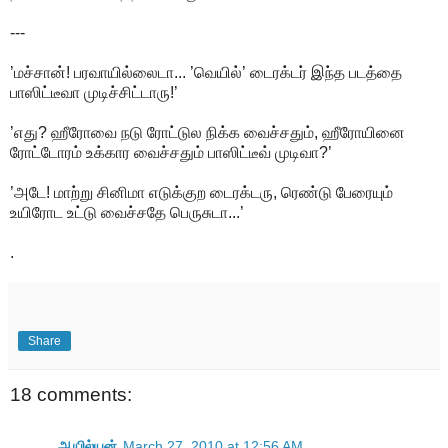
---
’மச்சான்! பரவாயில்லைடா... ’வெயில்’ டைரக்டர் இந்த படத்தை
பாஸிட்டீவா முடிச்சிட்டாரு!’
’எது? ஹீரோவை நடு ரோட்டுல நிக்க வைச்சதும், ஹீரோயினை
ரோட்டோரம் உக்கார வைச்சதும் பாஸிட்டீவ் முடிவா?’
’அடே! மாற்று சினிமா எடுக்குற டைரக்டரு, ரெண்டு பேரையும்
உயிரோட உட்டு வைச்சதே பெருசுடா...’
.
Share
18 comments:
ஆயில்யன்
March 27, 2010 at 12:56 AM