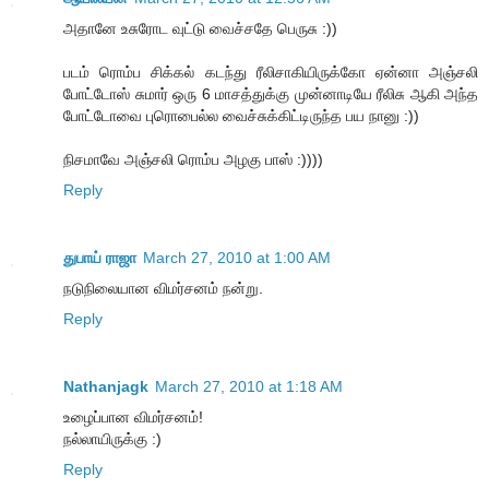
அதானே உசுரோட வுட்டு வைச்சதே பெருசு :))
படம் ரொம்ப சிக்கல் கடந்து ரீலிசாகியிருக்கோ ஏன்னா அஞ்சலி
போட்டோஸ் சுமார் ஒரு 6 மாசத்துக்கு முன்னாடியே ரீலிசு ஆகி அந்த
போட்டோவை புரொபைல்ல வைச்சுக்கிட்டிருந்த பய நானு :))
நிசமாவே அஞ்சலி ரொம்ப அழகு பாஸ் :))))
Reply
துபாய் ராஜா
March 27, 2010 at 1:00 AM
நடுநிலையான விமர்சனம் நன்று.
Reply
Nathanjagk
March 27, 2010 at 1:18 AM
உ​ழைப்பான விமர்சனம்!
நல்லாயிருக்கு :)
Reply