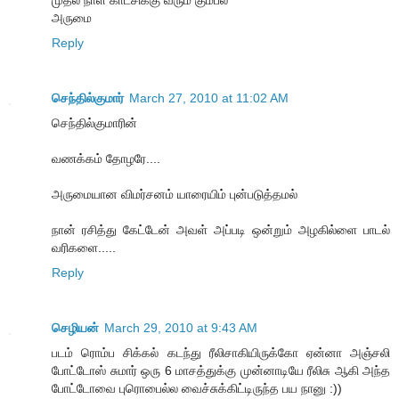
முதல் நாள் காட்சிக்கு வரும் கும்பல்
அருமை
Reply
செந்தில்குமார்
March 27, 2010 at 11:02 AM
செந்தில்குமாரின்
வணக்கம் தோழரே....
அருமையான விமர்சனம் யாரையிம் புன்படுத்தமல்
நான் ரசித்து கேட்டேன் அவள் அப்படி ஒன்றும் அழகில்ளை பாடல்
வரிகளை.....
Reply
செழியன்
March 29, 2010 at 9:43 AM
படம் ரொம்ப சிக்கல் கடந்து ரீலிசாகியிருக்கோ ஏன்னா அஞ்சலி
போட்டோஸ் சுமார் ஒரு 6 மாசத்துக்கு முன்னாடியே ரீலிசு ஆகி அந்த
போட்டோவை புரொபைல்ல வைச்சுக்கிட்டிருந்த பய நானு :))