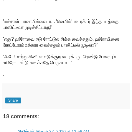
---
’மச்சான்! பரவாயில்லைடா... ’வெயில்’ டைரக்டர் இந்த படத்தை
பாஸிட்டீவா முடிச்சிட்டாரு!’
’எது? ஹீரோவை நடு ரோட்டுல நிக்க வைச்சதும், ஹீரோயினை
ரோட்டோரம் உக்கார வைச்சதும் பாஸிட்டீவ் முடிவா?’
’அடே! மாற்று சினிமா எடுக்குற டைரக்டரு, ரெண்டு பேரையும்
உயிரோட உட்டு வைச்சதே பெருசுடா...’
.
Share
18 comments:
ஆயில்யன்
March 27, 2010 at 12:56 AM