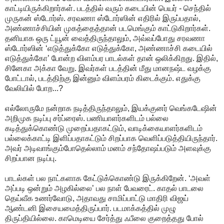
காட்டியிருக்கிறார்கள். படத்தில் வரும் கடையின் பெயர் - செந்தில்
முருகன் ஸ்டோர்ஸ். சரவணா ஸ்டோர்ஸின் எதிரில் இருப்பதால்,
அண்ணாச்சியின் முகத்தைத்தான் படமெங்கும் காட்டுகிறார்கள்.
தனியாக ஒரு ட்யூன் வைத்திருந்தாலும், அவ்வப்போது சரவணா
ஸ்டோர்ஸின் ‘எடுத்துக்கோ எடுத்துக்கோ, அண்ணாச்சி கடையில்
எடுத்துக்கோ’ போன்ற விளம்பர பாடல்கள் தான் ஒலிக்கிறது. இதில்,
சினேகா அக்கா வேறு. இவர்கள் படத்தின் மீது மானநஷ்ட வழக்கு
போட்டால், படத்திற்கு இன்னும் விளம்பரம் கிடைக்கும். எதுக்கு
வேலியில் போற...?
எல்லோருமே நன்றாக நடித்திருந்தாலும், இயக்குனர் வெங்கடேஷின்
அறிமுக நடிப்பு சர்ப்ரைஸ். பணியாளர்களிடம் பல்லை
கடித்துக்கொண்டு முறைப்பதாகட்டும், வாடிக்கையாளர்களிடம்
பல்லைக்காட்டி இளிப்பதாகட்டும் சிறப்பாக வெளிப்படுத்தியிருந்தார்.
அவர் அடிவாங்கும்போதெல்லாம் மனம் சந்தோஷப்படும் அளவுக்கு
சிறப்பான நடிப்பு.
பாடல்கள் பல நாட்களாக கேட்டுக்கொண்டு இருக்கிறேன். ‘அவள்
அப்படி ஒன்றும் அழகில்லை’ பல நாள் பேவரைட். காதல் பாடலை
தெய்வீக உணர்வோடு, அதாவது சாமிப்பாட்டு மாதிரி விஜய்
ஆண்டனி இசையமைத்திருப்பார். படமாக்கத்தில் முழு
திருப்தியில்லை. காமெடியை சேர்த்து ஃபீலை குறைத்தது போல்