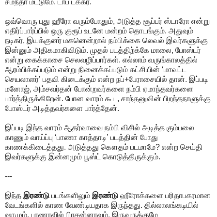
சமந்தா மட்டுமே. டாப் டக்கர்.
ஒவ்வொரு புது ஹீரோ வரும்போதும், அடுத்த சூப்பர் ஸ்டாரோ என்று
எதிர்ப்பார்ப்பில் ஒரு குரூப் உடனே மன்றம் தொடங்கும். அதுவும்
நடிகர், இயக்குனர் மகனென்றால் நம்பிக்கை லெவல் இவர்களுக்கு
இன்னும் அதிகமாகிவிடும். முதல் படத்திற்க்கே மாலை, போஸ்டர்
என்று கைக்காசை செலவழிப்பார்கள். எல்லாம் வருங்காலத்தில்
ஆரம்பிக்கப்படும் என்று நினைக்கப்படும் கட்சியின் ‘மாவட்ட
செயலாளர்’ பதவி கிடைக்கும் என்ற நப்+பேராசையில் தான். இப்படி
மனோஜ், அம்சவர்தன் போன்றவர்களை நம்பி ஏமாந்தவர்களை
பார்த்திருக்கிறேன். போன வாரம் கூட, சாந்தனுவின் பிறந்தநாளுக்கு
போஸ்டர் அடித்தவர்களை பார்த்தேன்.
இப்படி இந்த வாரம் ஆதர்வாவை நம்பி விசில் அடித்த கும்பலை
காணும் வாய்ப்பு ‘பாணா காத்தாடி’ படத்தின் போது
காணக்கிடைத்தது. அடுத்தது கௌதம் படமாமே? என்ற செய்தி
இவர்களுக்கு இன்னமும் பூஸ்ட் கொடுத்திருக்கும்.
---
இந்த
இரண்டு
படங்களிலும்
இரண்டு
ஹீரோக்களை பரிதாபகரமான
வேடங்களில் காண வேண்டியதாக இருந்தது. தில்லாலங்கடியில்
ஷாமும், பாணாவில் பிரசன்னாவும். இருவருக்குமே