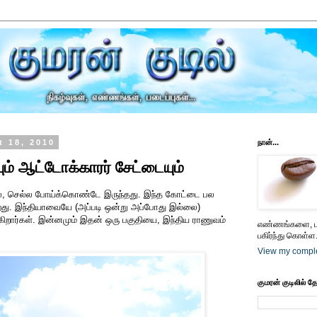
 18, 2010
நான்...
ம் ஆட்டோக்காரர் சேட்டையும்
ல, செல்ல போய்க்கொண்டே இருந்தது. இந்த கோட்டை பல
றது. இந்தியாவையே (அப்படி ஒன்று அப்போது இல்லை)
்கிறார்கள். இன்னமும் இதன் ஒரு பகுதியை, இந்திய ராணுவம்
எண்ணங்களை, பட
பகிர்ந்து கொள்ள.
View my comple
குமரன் குடிலில் த