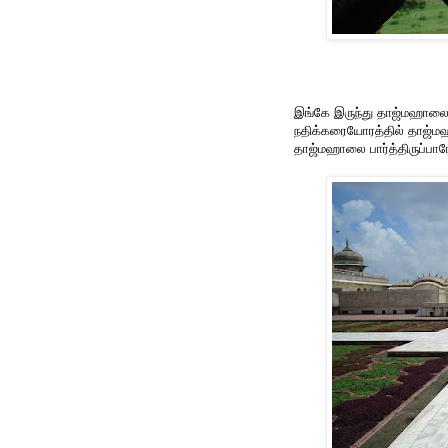
இங்கே இருந்து தாஜ்மஹாலை
நதிக்கரையோரத்தில் தாஜ்மஹா
தாஜ்மஹாலை பார்த்திருப்ப