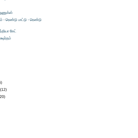
 துணுக்ஸ்
் - ரெண்டு பாட்டு - ரெண்டு
ந்தியா கேட்
க்ஷர்தம்
)
6)
y
(12)
(20)