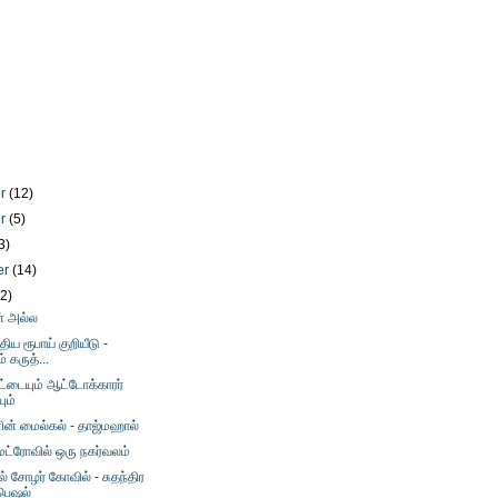
er
(12)
er
(5)
3)
er
(14)
12)
் அல்ல
ுதிய ரூபாய் குறியீடு -
் கருத்...
்டையும் ஆட்டோக்காரர்
ும்
் மைல்கல் - தாஜ்மஹால்
ெட்ரோவில் ஒரு நகர்வலம்
் சோழர் கோவில் - சுதந்திர
பெஷல்