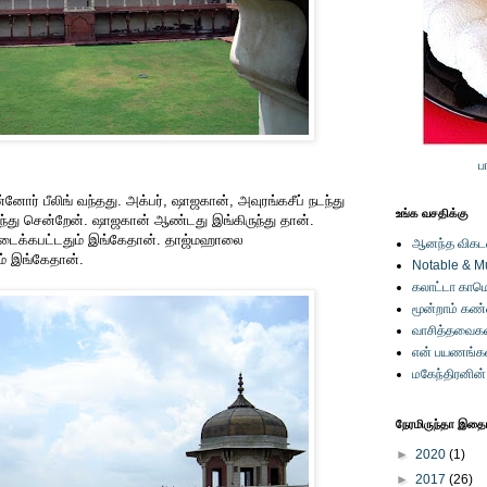
ப
ர் பீலிங் வந்தது. அக்பர், ஷாஜகான், அவுரங்கசீப் நடந்து
உங்க வசதிக்கு
ந்து சென்றேன். ஷாஜகான் ஆண்டது இங்கிருந்து தான்.
டைக்கபட்டதும் இங்கேதான். தாஜ்மஹாலை
ஆனந்த விகடனி
ம் இங்கேதான்.
Notable & M
கலாட்டா காமெ
மூன்றாம் கண
வாசித்தவைகள
என் பயணங்க
மகேந்திரனின
நேரமிருந்தா இதையு
►
2020
(1)
►
2017
(26)