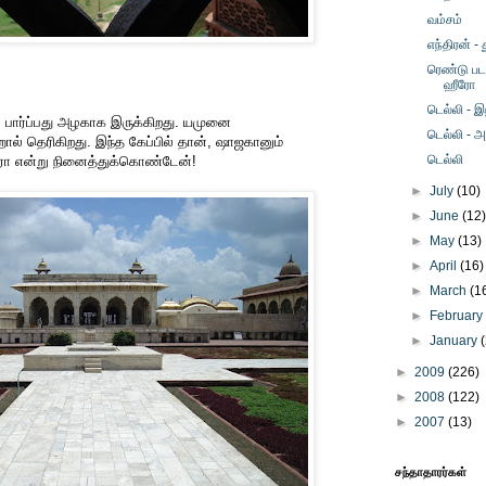
வம்சம்
எந்திரன் -
ரெண்டு படம
ஹீரோ
டெல்லி - இ
 பார்ப்பது அழகாக இருக்கிறது. யமுனை
டெல்லி - அ
ல் தெரிகிறது. இந்த கேப்பில் தான், ஷாஜகானும்
டெல்லி
ாரோ என்று நினைத்துக்கொண்டேன்!
►
July
(10)
►
June
(12
►
May
(13)
►
April
(16)
►
March
(1
►
Februar
►
January
►
2009
(226)
►
2008
(122)
►
2007
(13)
சந்தாதாரர்கள்