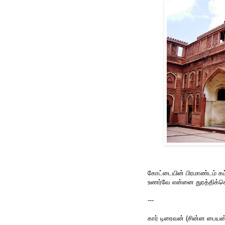
கோட்டையின் பிரமாண்டம் கம
உணர்வே என்னை துரத்திக்க
---
கார் டிரைவன் (சின்ன பைய