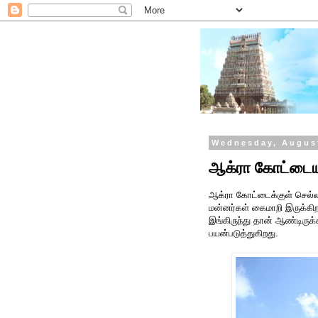
Wednesday, August
ஆக்ரா கோட்டையு
ஆக்ரா கோட்டைக்குள் செல்
மன்னர்கள் கைமாறி இருக்கி
இங்கிருந்து தான் ஆண்டிருக
பயன்படுத்துகிறது.