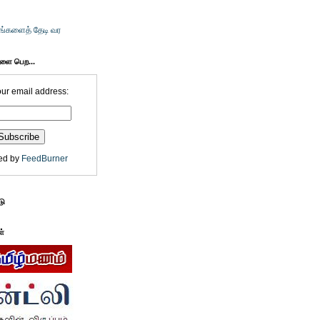
உங்களைத் தேடி வர
களை பெற...
our email address:
ed by
FeedBurner
டு
ள்