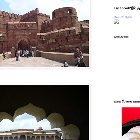
Facebook'இல் கும
குமரன் குடில்
நண்பர்கள்
எங்க போனா என்ன 