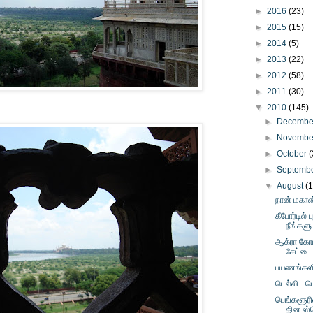
►
2016
(23)
►
2015
(15)
►
2014
(5)
►
2013
(22)
►
2012
(58)
►
2011
(30)
▼
2010
(145)
►
Decemb
►
Novemb
►
October
(
►
Septemb
▼
August
(
நான் மகான
கீபோர்டில் ப
நீங்களும
ஆக்ரா கோட
சேட்டைய
பயணங்களின
டெல்லி - ம
பெங்களூரில
தின ஸ்