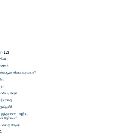
er
(12)
ம்பு
ழ்மகன்
வர்ஸ்பூன் சில்பாக்குமாரா?
வீஸ்
ிரம்
ியாலிட்டி ஷோ
மரியாதை
 தமிழன்!
s நந்தலாலா - அறிவு
ின் நேர்மை?
! கதை கேளு!
்