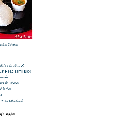
ார்க்க
சேர்க்க
ல் என் பதிவு :-)
ust Read Tamil Blog
டிகள்
்ணின் பார்வை
ில் சில
ள்
் இசை பக்கங்கள்
ம் பாருங்க...