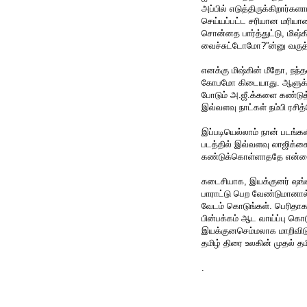
அப்பில் எடுத்திருக்கிறார்
செய்யப்பட்ட சரியான மரியா
சொன்னத பார்த்துட்டு, மிஷ
வைச்சுட்டோமோ?”ன்னு வருத
எனக்கு மிஷ்கின் மீதோ, நந்த
கோபமோ கிடையாது. ஆளுக்கு 
போடும் அ.ஜீ.க்களை கண்டுத்
இவ்வளவு நாட்கள் நம்பி ரசி
இப்படியெல்லாம் நான் படங்க
படத்தில் இவ்வளவு லாஜிக்கைய
கண்டுக்கொள்ளாததே என்னை
கடைசியாக, இயக்குனர் ஷங்க
பாராட்டு பெற வேண்டுமானால்,
வேடம் கொடுங்கள். பெரிதாக 
பின்பக்கம் ஆட வாய்ப்பு கொட
இயக்குனசெம்மலாக மாறிவிடுவீ
தமிழ் திரை உலகின் முதல் 
.