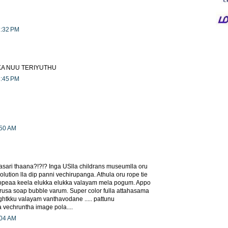
1:32 PM
KA NUU TERIYUTHU
1:45 PM
:50 AM
sari thaana?!?!? Inga USlla childrans museumlla oru
lution lla dip panni vechirupanga. Athula oru rope tie
opeaa keela elukka elukka valayam mela pogum. Appo
rusa soap bubble varum. Super color fulla attahasama
ghtkku valayam vanthavodane ..... pattunu
 vechruntha image pola....
:04 AM