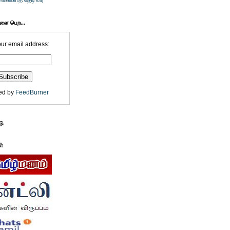
உங்களைத் தேடி வர
களை பெற...
our email address:
ed by
FeedBurner
டு
ள்