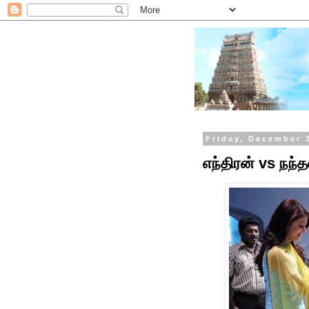
Friday, December 
எந்திரன் vs நந்