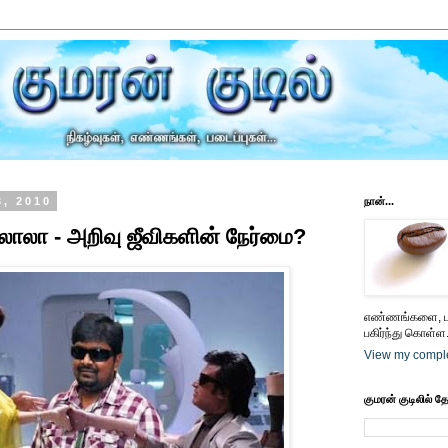
3, 2010
நான்...
தலாலா - அறிவு ஜீவிகளின் நேர்மை?
எண்ணங்களை, பட
பகிர்ந்து கொள்ள.
View my comple
குமரன் குடிலில் த