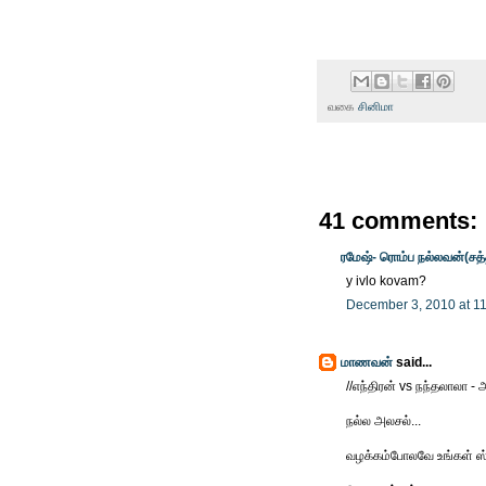
வகை
சினிமா
41 comments:
ரமேஷ்- ரொம்ப நல்லவன்(சத
y ivlo kovam?
December 3, 2010 at 1
மாணவன்
said...
//எந்திரன் vs நந்தலாலா - 
நல்ல அலசல்...
வழக்கம்போலவே உங்கள் ஸ்