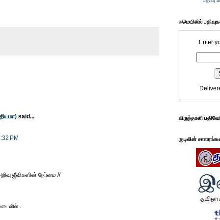
பதிவு 
ஈமெயிலில் பதிவு
Enter y
Deliver
்தியமா)
said...
விருந்தாளி பதிவே
1:32 PM
குடிலின் சாளரங்க
அறிவு ஜீவிகளின் நேர்மை //
டைலில்..