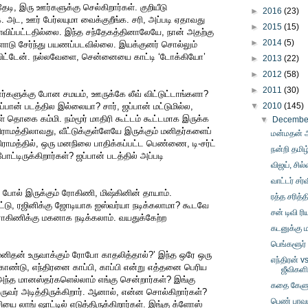
டி, இரு ஊர்களுக்கு செல்கிறார்கள். குறியீடு
►
2016
(23)
. அட, ஊர் பேர்லயுமா வைக்குறீங்க. சரி, அப்படி ஏதாவது
►
2015
(15)
்விப்பட்டதில்லை. இந்த சந்தேகத்தினாலேயே, நான் அதற்கு
►
2014
(5)
ளோடு சேர்ந்து பயணப்படவில்லை. இயக்குனர் சொல்லும்
ிட்டேன். நல்லவேளை, சென்னையை காட்டி ‘டோக்கியோ’
►
2013
(22)
►
2012
(58)
►
2011
(30)
்களுக்கு போன சமயம், ஊருக்கே லீவ் விட்டுட்டாங்களா?
்பான் படத்தில இல்லையா? சார், ஜப்பான் மட்டுமில்ல,
▼
2010
(145)
் தொகை கம்மி. நம்மூர் மாதிரி கூட்டம் கூட்டமாக இருக்க
▼
Decemb
 கிராமத்திலாவது, வீட்டுக்குள்ளேயே இருக்கும் மனிதர்களைப்
மன்மதன் அ
த கிராமத்தில், ஒரு மனநிலை பாதிக்கப்பட்ட பெண்ணை, டி-சர்ட்
நன்றி தமி
போட்டிருக்கிறார்கள்? ஜப்பான் படத்தில் அப்படி
விஜய், சில்
வாட்டர் சர்
ை போல் இருக்கும் ரோகிணி, மிஷ்கினின் தாயாம்.
ரத்த சரித்த
ட்டு, ரஜினிக்கு ஜோடியாக ஐஸ்வர்யா நடிக்கலாமா? கூடவே
சன் டிவி ர
ரோகிணிக்கு மகனாக நடிக்கலாம். வயதுக்கேற்ற
கடனுக்கு 
பெங்களூர்
 ‘மனிதன் உருவாக்கும் ரோபோ காதலித்தால்?’ இந்த ஒரே ஒரு
எந்திரன் v
ண்டு, எந்திரனை காப்பி, காப்பி என்று எத்தனை பெரிய
ஜீவிகள
ந்த மானஸ்தர்களெல்லாம் எங்கு சென்றார்கள்? இங்கு
கதை கேளு
ருவர் அடித்திருக்கிறார். ஆனால், என்ன சொல்கிறார்கள்?
பெண் பாவம
ியை லாங் ஷாட்டில் எடுத்திருக்கிறார்கள். இங்கு க்ளோஸ்