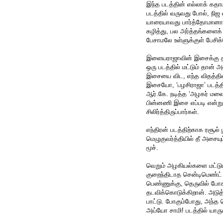
இந்த படத்தின் எல்லாக் கதாப
படத்தில் வருவது போல், நிஜ 
யாரையாவது பார்த்தோமானால
கழித்து, பல அர்த்தங்களைக
பேசாமலே உள்ளுக்குள் பேச
இளையராஜாவின் இசைக்கு தா
ஒரு படத்தில் மட்டும் தான
இசையை விட, எந்த விதத்தில்
இசையோ, ‘பழசிராஜா’ படத்த
ஆர்.கே. நடித்த ‘அழகர் மலை
பின்னணி இசை எப்படி என்று 
சிலிர்த்திருப்பார்கள்.
எந்திரன் படத்திற்காக ரசூல் பூ
மெழுகுவர்த்தியில் தீ அசையும
மூச்.
வெறும் அழகியல்களை மட்டும
குறைந்திடாத சென்டிமெண்ட் க
பெண்ணுக்கு, தெருவில் போகி
தடவிக்கொடுக்கிறான். அடு
பாட்டு. போகும்போது, அந்த 
அய்யோ சாமி! படத்தில் யாருக