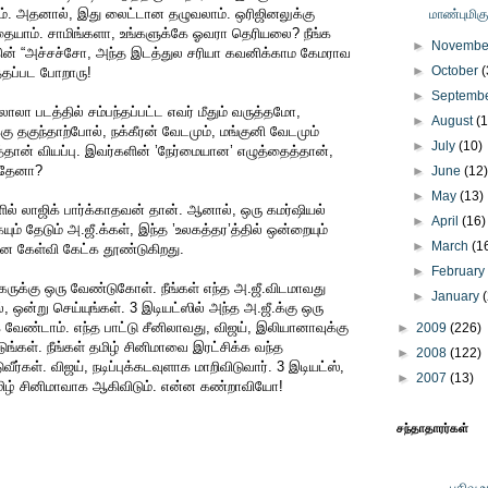
களாம். அதனால், இது லைட்டான தழுவலாம். ஒரிஜினலுக்கு
மாண்புமிக
தையாம். சாமிங்களா, உங்களுக்கே ஓவரா தெரியலை? நீங்க
►
Novemb
்கின் “அச்சச்சோ, அந்த இடத்துல சரியா கவனிக்காம கேமராவ
►
October
(
்தப்பட போறாரு!
►
Septemb
லாலா படத்தில் சம்பந்தப்பட்ட எவர் மீதும் வருத்தமோ,
►
August
(
தகுந்தாற்போல், நக்கீரன் வேடமும், மங்குனி வேடமும்
►
July
(10)
தான் வியப்பு. இவர்களின் ’நேர்மையான’ எழுத்தைத்தான்,
த்தேனா?
►
June
(12
►
May
(13)
ளில் லாஜிக் பார்க்காதவன் தான். ஆனால், ஒரு கமர்ஷியல்
►
April
(16)
ும் தேடும் அ.ஜீ.க்கள், இந்த ’உலகத்தர’த்தில் ஒன்றையும்
►
March
(1
 கேள்வி கேட்க தூண்டுகிறது.
►
Februar
ருக்கு ஒரு வேண்டுகோள். நீங்கள் எந்த அ.ஜீ.விடமாவது
►
January
 ஒன்று செய்யுங்கள். 3 இடியட்ஸில் அந்த அ.ஜீ.க்கு ஒரு
வேண்டாம். எந்த பாட்டு சீனிலாவது, விஜய், இலியானாவுக்கு
►
2009
(226)
ுங்கள். நீங்கள் தமிழ் சினிமாவை இரட்சிக்க வந்த
►
2008
(122)
ர்கள். விஜய், நடிப்புக்கடவுளாக மாறிவிடுவார். 3 இடியட்ஸ்,
►
2007
(13)
தமிழ் சினிமாவாக ஆகிவிடும். என்ன கண்றாவியோ!
சந்தாதாரர்கள்