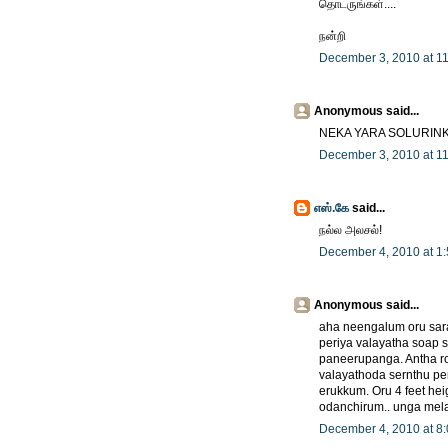
தொடருங்கள்....
நன்றி
December 3, 2010 at 1
Anonymous said...
NEKA YARA SOLURIN
December 3, 2010 at 1
எஸ்.கே
said...
நல்ல அலசல்!
December 4, 2010 at 1
Anonymous said...
aha neengalum oru sara
periya valayatha soap so
paneerupanga. Antha r
valayathoda sernthu pe
erukkum. Oru 4 feet hei
odanchirum.. unga mela
December 4, 2010 at 8