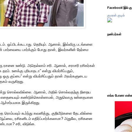
Facebook'இல் கும
குமரன் குடில்
நண்பர்கள்
். ஒப்பிடக்கூடாது. தெரியும். ஆனால், இவ்விரு படங்களை
ளின் பார்வையை பார்க்கும் போது தான், இவர்களின் நேர்மை
 ரசனை உண்டு. அதெல்லாம் சரி. ஆனால், சராசரி ரசிகர்கள்
தரம். உனக்கு புரியாதடா” என்று விமர்சிப்பதும்,
ு ஒரு குப்பை” என்று விமர்சிப்பதும் தான் அவர்களுடைய
ேகம் வருகிறது.
்று சொல்லவில்லை. ஆனால், அதில் சொல்வதற்கு நிறைய
எங்க போனா என்ன 
ை எதையையும் கண்டுக்கொள்ளாமல், அதுவொரு உன்னதமான
 ஆச்சர்யமாக இருக்கிறது.
 ரொம்பவும் கூர்ந்து கவனித்து, குறியீடுகளை தேடவில்லை
ஆய்வை, ரசிகனிடம் எதிர்ப்பார்க்கலாமா? அதுவே, ரசிகனை
்டாமா? சரி, விடுங்க.