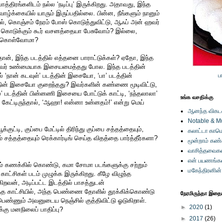
ாத்திரங்களிடம் நல்ல ‘நடிப்பு’ இருக்கிறது. அதாவது, இந்த
வாழ்க்கையில் யாரும் இருப்பதில்லை. பின்ன, நீங்களும் நானும்
், கொஞ்சம் நேரம் போஸ் கொடுத்துவிட்டு, ஆஃப் அன் ஹவர்
் கொடுக்கும் கூர் வசனத்தையா பேசுவோம்? இல்லை,
ிக்கொள்வோமா?
ன், இந்த படத்தில் எத்தனை பாராட்டுக்கள்? ஏதோ, இந்த
் அவர் உண்மையாக இசையமைத்தது போல. இந்த படத்தின்
 ‘நான் கடவுள்’ படத்தின் இசையோ, ‘பா’ படத்தின்
ப
ின் இசையோ குறைந்தது? இவர்களின் கண்ணை மூடிவிட்டு,
’ படத்தின் பின்னணி இசையை போட்டுக் காட்டி, ‘நந்தலாலா’
உங்க வசதிக்கு
கேட்டிருந்தால், ‘ஆஹா! என்னா உன்னதம்!’ என்று மெய்
ஆனந்த விகடனி
Notable & M
க்குட்டி, குப்பை மேட்டில் திரிந்து குப்பை சத்தத்தையும்,
கலாட்டா காமெ
் சத்தத்தையும் ரெக்கார்டிங் செய்த விதத்தை பார்த்தீர்களா?
மூன்றாம் கண
வாசித்தவைகள
என் பயணங்க
் கணக்கில் கொண்டு, கமா சோமா படங்களுக்கு சற்றும்
மகேந்திரனின
ாட்சிகள் படம் முழுக்க இருக்கிறது. கீழே விழுந்த
றவன், அடிப்பட்ட இடத்தில் பாசத்துடன்
த்த காட்சியில், அந்த பெண்ணை தோளில் தூக்கிக்கொண்டு
நேரமிருந்தா இதையு
பெண்ணும் அவனுடைய நெஞ்சில் குத்திவிட்டு ஓடுகிறாள்.
►
2020
(1)
்கு மனநிலைப் பாதிப்பு?
►
2017
(26)