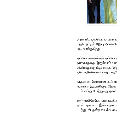
இரண்டும் ஒவ்வொரு வகை படம
பற்றிய நம்மூர் அறிவு ஜீவிக
அடி வாங்குகிறது.
ஒவ்வொருவருக்கும் ஒவ்வொரு
ரசிக்காததை “இதுல்லாம் உலக 
அவர்களுக்கு பிடித்ததை ”இத
ஒரே குறிக்கோளா எனும் சந்த
நந்தலாலா மோசமான படம் என
குறைகள் இருக்கிறது. அவ
படம் என்று போற்றுவது தான்
உண்மையிலேயே, நான் படத்தை
தான். ஒரு படம் இவ்வாறான 
படத்துடன் ஒன்ற வைக்க வேண