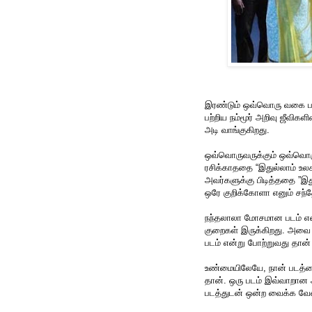
இரண்டும் ஒவ்வொரு வகை படம
பற்றிய நம்மூர் அறிவு ஜீவிக
அடி வாங்குகிறது.
ஒவ்வொருவருக்கும் ஒவ்வொரு
ரசிக்காததை “இதுல்லாம் உலக 
அவர்களுக்கு பிடித்ததை ”இத
ஒரே குறிக்கோளா எனும் சந்த
நந்தலாலா மோசமான படம் என
குறைகள் இருக்கிறது. அவ
படம் என்று போற்றுவது தான்
உண்மையிலேயே, நான் படத்தை
தான். ஒரு படம் இவ்வாறான 
படத்துடன் ஒன்ற வைக்க வேண