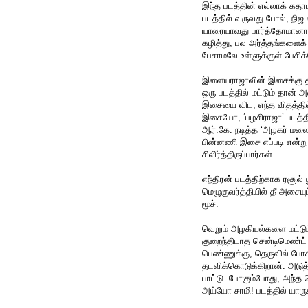
இந்த படத்தின் எல்லாக் கதாப
படத்தில் வருவது போல், நிஜ 
யாரையாவது பார்த்தோமானால
கழித்து, பல அர்த்தங்களைக
பேசாமலே உள்ளுக்குள் பேச
இளையராஜாவின் இசைக்கு தா
ஒரு படத்தில் மட்டும் தான
இசையை விட, எந்த விதத்தில்
இசையோ, ‘பழசிராஜா’ படத்த
ஆர்.கே. நடித்த ‘அழகர் மலை
பின்னணி இசை எப்படி என்று 
சிலிர்த்திருப்பார்கள்.
எந்திரன் படத்திற்காக ரசூல் பூ
மெழுகுவர்த்தியில் தீ அசையும
மூச்.
வெறும் அழகியல்களை மட்டும
குறைந்திடாத சென்டிமெண்ட் க
பெண்ணுக்கு, தெருவில் போகி
தடவிக்கொடுக்கிறான். அடு
பாட்டு. போகும்போது, அந்த 
அய்யோ சாமி! படத்தில் யாருக