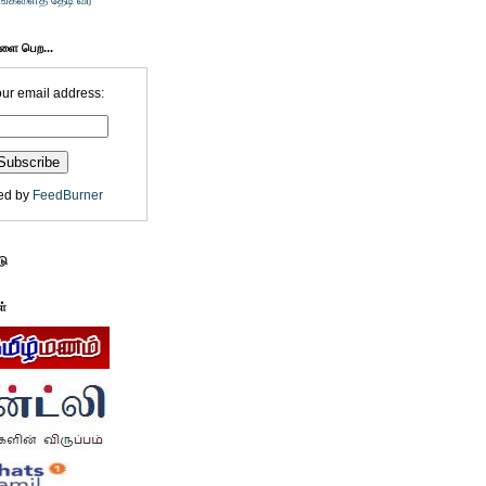
உங்களைத் தேடி வர
களை பெற...
our email address:
ed by
FeedBurner
டு
ள்