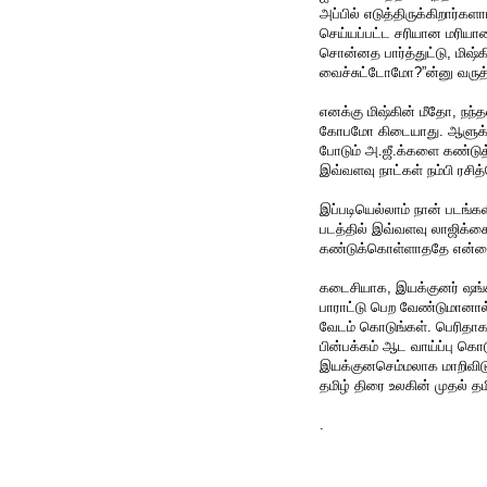
அப்பில் எடுத்திருக்கிறார்
செய்யப்பட்ட சரியான மரியா
சொன்னத பார்த்துட்டு, மிஷ
வைச்சுட்டோமோ?”ன்னு வருத
எனக்கு மிஷ்கின் மீதோ, நந்த
கோபமோ கிடையாது. ஆளுக்கு 
போடும் அ.ஜீ.க்களை கண்டுத்
இவ்வளவு நாட்கள் நம்பி ரசி
இப்படியெல்லாம் நான் படங்க
படத்தில் இவ்வளவு லாஜிக்கைய
கண்டுக்கொள்ளாததே என்னை
கடைசியாக, இயக்குனர் ஷங்க
பாராட்டு பெற வேண்டுமானால்,
வேடம் கொடுங்கள். பெரிதாக 
பின்பக்கம் ஆட வாய்ப்பு கொட
இயக்குனசெம்மலாக மாறிவிடுவீ
தமிழ் திரை உலகின் முதல் 
.