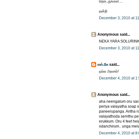
தொடருங்கள்....
நன்றி
December 3, 2010 at 1
Anonymous said...
NEKA YARA SOLURIN
December 3, 2010 at 1
எஸ்.கே
said...
நல்ல அலசல்!
December 4, 2010 at 1
Anonymous said...
aha neengalum oru sara
periya valayatha soap so
paneerupanga. Antha r
valayathoda sernthu pe
erukkum. Oru 4 feet hei
odanchirum.. unga mela
December 4, 2010 at 8