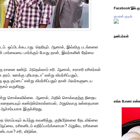
Facebook'இல் கும
குமரன் குடில்
நண்பர்கள்
். ஒப்பிடக்கூடாது. தெரியும். ஆனால், இவ்விரு படங்களை
ளின் பார்வையை பார்க்கும் போது தான், இவர்களின் நேர்மை
 ரசனை உண்டு. அதெல்லாம் சரி. ஆனால், சராசரி ரசிகர்கள்
தரம். உனக்கு புரியாதடா” என்று விமர்சிப்பதும்,
ு ஒரு குப்பை” என்று விமர்சிப்பதும் தான் அவர்களுடைய
ேகம் வருகிறது.
்று சொல்லவில்லை. ஆனால், அதில் சொல்வதற்கு நிறைய
எங்க போனா என்ன 
ை எதையையும் கண்டுக்கொள்ளாமல், அதுவொரு உன்னதமான
 ஆச்சர்யமாக இருக்கிறது.
 ரொம்பவும் கூர்ந்து கவனித்து, குறியீடுகளை தேடவில்லை
ஆய்வை, ரசிகனிடம் எதிர்ப்பார்க்கலாமா? அதுவே, ரசிகனை
்டாமா? சரி, விடுங்க.