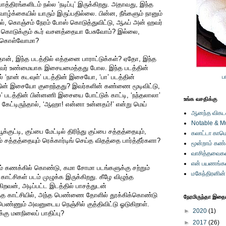
ாத்திரங்களிடம் நல்ல ‘நடிப்பு’ இருக்கிறது. அதாவது, இந்த
வாழ்க்கையில் யாரும் இருப்பதில்லை. பின்ன, நீங்களும் நானும்
், கொஞ்சம் நேரம் போஸ் கொடுத்துவிட்டு, ஆஃப் அன் ஹவர்
் கொடுக்கும் கூர் வசனத்தையா பேசுவோம்? இல்லை,
ிக்கொள்வோமா?
ன், இந்த படத்தில் எத்தனை பாராட்டுக்கள்? ஏதோ, இந்த
் அவர் உண்மையாக இசையமைத்தது போல. இந்த படத்தின்
 ‘நான் கடவுள்’ படத்தின் இசையோ, ‘பா’ படத்தின்
ப
ின் இசையோ குறைந்தது? இவர்களின் கண்ணை மூடிவிட்டு,
’ படத்தின் பின்னணி இசையை போட்டுக் காட்டி, ‘நந்தலாலா’
உங்க வசதிக்கு
கேட்டிருந்தால், ‘ஆஹா! என்னா உன்னதம்!’ என்று மெய்
ஆனந்த விகடனி
Notable & M
க்குட்டி, குப்பை மேட்டில் திரிந்து குப்பை சத்தத்தையும்,
கலாட்டா காமெ
் சத்தத்தையும் ரெக்கார்டிங் செய்த விதத்தை பார்த்தீர்களா?
மூன்றாம் கண
வாசித்தவைகள
என் பயணங்க
் கணக்கில் கொண்டு, கமா சோமா படங்களுக்கு சற்றும்
மகேந்திரனின
ாட்சிகள் படம் முழுக்க இருக்கிறது. கீழே விழுந்த
றவன், அடிப்பட்ட இடத்தில் பாசத்துடன்
த்த காட்சியில், அந்த பெண்ணை தோளில் தூக்கிக்கொண்டு
நேரமிருந்தா இதையு
பெண்ணும் அவனுடைய நெஞ்சில் குத்திவிட்டு ஓடுகிறாள்.
►
2020
(1)
்கு மனநிலைப் பாதிப்பு?
►
2017
(26)