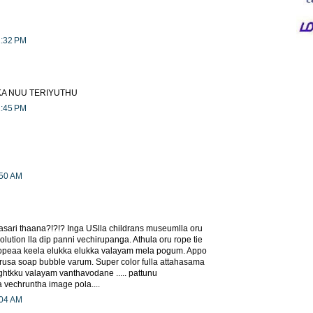
1:32 PM
KA NUU TERIYUTHU
1:45 PM
:50 AM
sari thaana?!?!? Inga USlla childrans museumlla oru
lution lla dip panni vechirupanga. Athula oru rope tie
opeaa keela elukka elukka valayam mela pogum. Appo
rusa soap bubble varum. Super color fulla attahasama
ghtkku valayam vanthavodane ..... pattunu
 vechruntha image pola....
:04 AM