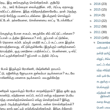
டி, இரு ஊர்களுக்கு செல்கிறார்கள். குறியீடு
►
2016
(23)
. அட, ஊர் பேர்லயுமா வைக்குறீங்க. சரி, அப்படி ஏதாவது
►
2015
(15)
்விப்பட்டதில்லை. இந்த சந்தேகத்தினாலேயே, நான் அதற்கு
►
2014
(5)
ளோடு சேர்ந்து பயணப்படவில்லை. இயக்குனர் சொல்லும்
ிட்டேன். நல்லவேளை, சென்னையை காட்டி ‘டோக்கியோ’
►
2013
(22)
►
2012
(58)
►
2011
(30)
்களுக்கு போன சமயம், ஊருக்கே லீவ் விட்டுட்டாங்களா?
்பான் படத்தில இல்லையா? சார், ஜப்பான் மட்டுமில்ல,
▼
2010
(145)
் தொகை கம்மி. நம்மூர் மாதிரி கூட்டம் கூட்டமாக இருக்க
▼
Decemb
 கிராமத்திலாவது, வீட்டுக்குள்ளேயே இருக்கும் மனிதர்களைப்
மன்மதன் அ
த கிராமத்தில், ஒரு மனநிலை பாதிக்கப்பட்ட பெண்ணை, டி-சர்ட்
நன்றி தமி
போட்டிருக்கிறார்கள்? ஜப்பான் படத்தில் அப்படி
விஜய், சில்
வாட்டர் சர்
ை போல் இருக்கும் ரோகிணி, மிஷ்கினின் தாயாம்.
ரத்த சரித்த
ட்டு, ரஜினிக்கு ஜோடியாக ஐஸ்வர்யா நடிக்கலாமா? கூடவே
சன் டிவி ர
ரோகிணிக்கு மகனாக நடிக்கலாம். வயதுக்கேற்ற
கடனுக்கு 
பெங்களூர்
 ‘மனிதன் உருவாக்கும் ரோபோ காதலித்தால்?’ இந்த ஒரே ஒரு
எந்திரன் v
ண்டு, எந்திரனை காப்பி, காப்பி என்று எத்தனை பெரிய
ஜீவிகள
ந்த மானஸ்தர்களெல்லாம் எங்கு சென்றார்கள்? இங்கு
கதை கேளு
ருவர் அடித்திருக்கிறார். ஆனால், என்ன சொல்கிறார்கள்?
பெண் பாவம
ியை லாங் ஷாட்டில் எடுத்திருக்கிறார்கள். இங்கு க்ளோஸ்