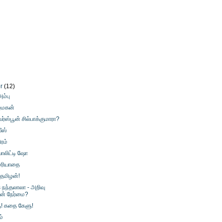
er
(12)
ம்பு
ழ்மகன்
வர்ஸ்பூன் சில்பாக்குமாரா?
வீஸ்
ிரம்
ியாலிட்டி ஷோ
மரியாதை
 தமிழன்!
s நந்தலாலா - அறிவு
ின் நேர்மை?
! கதை கேளு!
்