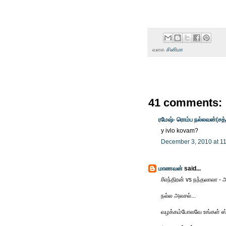
வகை
சினிமா
41 comments:
ரமேஷ்- ரொம்ப நல்லவன்(சத
y ivlo kovam?
December 3, 2010 at 1
மாணவன்
said...
//எந்திரன் vs நந்தலாலா - 
நல்ல அலசல்...
வழக்கம்போலவே உங்கள் ஸ்