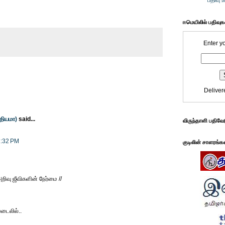
பதிவு 
ஈமெயிலில் பதிவு
Enter y
Deliver
்தியமா)
said...
விருந்தாளி பதிவே
1:32 PM
குடிலின் சாளரங்க
அறிவு ஜீவிகளின் நேர்மை //
டைலில்..