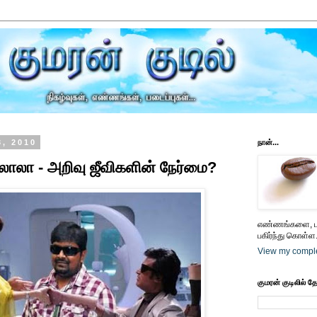
3, 2010
நான்...
தலாலா - அறிவு ஜீவிகளின் நேர்மை?
எண்ணங்களை, பட
பகிர்ந்து கொள்ள.
View my comple
குமரன் குடிலில் த