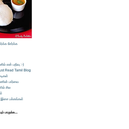
ார்க்க
சேர்க்க
ல் என் பதிவு :-)
ust Read Tamil Blog
டிகள்
்ணின் பார்வை
ில் சில
ள்
் இசை பக்கங்கள்
ம் பாருங்க...