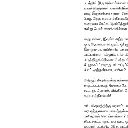
படத்தில் இரு அம்மாக்களை தே
வைக்கிறதுதான் வைக்கிறீங்க
ஊரு இருக்கிறதா? நான் கேள
பிறகு அந்த கதாபாத்திரங்க
கதையை கேட்க ஆரம்பித்துவ
என்று பெயர் வைக்கவில்லை.
அது என்ன, இவுங்க அந்த ஊர
ஒரு ஆளையும் காணும். ஓ! ஜப
இன்னும் பல நாடுகளில் மக்கள
மாட்டார்கள். நம்மூரில் எந்த
பார்த்திருக்கிறீர்களா? எந்
& ஹாஃப் ட்ரவுசருடன் கட்டிப்
போட்டிருந்தார்களா, என்ன?
அதிலும் மிஷ்கினுக்கு தங்க
கஷ்டப்பட்டாவது மேக்கப் போ
கூடாது. ஆனால், மிஷ்கின் 
கதாபாத்திரங்கள்!
சரி, விஷயத்திற்கு வரலாம்.
வரி ஒற்றுமையை வைத்துக்கொ
மனிதர்கள் சொன்னார்கள்? அ
கிட்டத்தட்ட ஷாட் பை ஷாட் ஒ
ஐப்பான் படத்தில் அந்த காட்ச