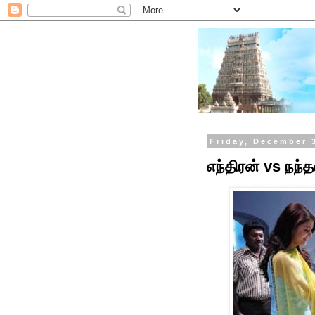
Friday, December 
எந்திரன் vs நந்