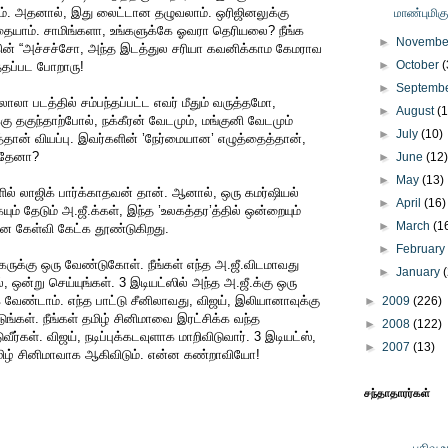
களாம். அதனால், இது லைட்டான தழுவலாம். ஒரிஜினலுக்கு
மாண்புமிக
தையாம். சாமிங்களா, உங்களுக்கே ஓவரா தெரியலை? நீங்க
►
Novemb
்கின் “அச்சச்சோ, அந்த இடத்துல சரியா கவனிக்காம கேமராவ
►
October
(
்தப்பட போறாரு!
►
Septemb
லாலா படத்தில் சம்பந்தப்பட்ட எவர் மீதும் வருத்தமோ,
►
August
(
தகுந்தாற்போல், நக்கீரன் வேடமும், மங்குனி வேடமும்
►
July
(10)
தான் வியப்பு. இவர்களின் ’நேர்மையான’ எழுத்தைத்தான்,
த்தேனா?
►
June
(12
►
May
(13)
ளில் லாஜிக் பார்க்காதவன் தான். ஆனால், ஒரு கமர்ஷியல்
►
April
(16)
ும் தேடும் அ.ஜீ.க்கள், இந்த ’உலகத்தர’த்தில் ஒன்றையும்
►
March
(1
 கேள்வி கேட்க தூண்டுகிறது.
►
Februar
ருக்கு ஒரு வேண்டுகோள். நீங்கள் எந்த அ.ஜீ.விடமாவது
►
January
 ஒன்று செய்யுங்கள். 3 இடியட்ஸில் அந்த அ.ஜீ.க்கு ஒரு
வேண்டாம். எந்த பாட்டு சீனிலாவது, விஜய், இலியானாவுக்கு
►
2009
(226)
ுங்கள். நீங்கள் தமிழ் சினிமாவை இரட்சிக்க வந்த
►
2008
(122)
ர்கள். விஜய், நடிப்புக்கடவுளாக மாறிவிடுவார். 3 இடியட்ஸ்,
►
2007
(13)
தமிழ் சினிமாவாக ஆகிவிடும். என்ன கண்றாவியோ!
சந்தாதாரர்கள்