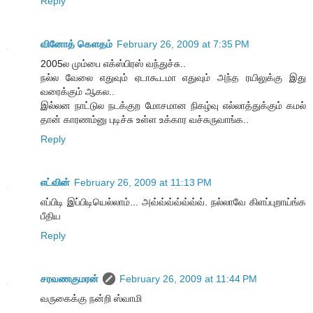
Reply
வினோத் கெளதம்
February 26, 2009 at 7:35 PM
2005ல மும்பை எக்ஸ்பிரஸ் வந்துச்சு..
நல்ல வேலை எதுவும் ஏடாகூடமா எதுவும் அந்த ரயிலுக்கு இது
வரைக்கும் ஆகல..
இல்லன நாட்டுல நடக்குற மோசமான நிகழ்வு எல்லாத்துக்கும் கமல்
தான் காரணம்னு புடிச்சு உள்ள உக்கார வச்சுருவாங்க..
Reply
எட்வின்
February 26, 2009 at 11:13 PM
எப்பிடி இப்பிடியெல்லாம்... அவ்வ்வ்வ்வ்வ்வ். நல்லாவே கிளப்புறாய்ங்க
பீதிய
Reply
சரவணகுமரன்
February 26, 2009 at 11:44 PM
வருகைக்கு நன்றி ஸ்வாமி