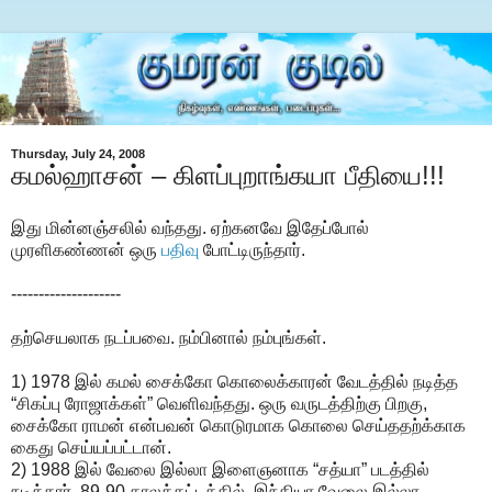
Thursday, July 24, 2008
கமல்ஹாசன் – கிளப்புறாங்கயா பீதியை!!!
இது மின்னஞ்சலில் வந்தது. ஏற்கனவே இதேப்போல்
முரளிகண்ணன் ஒரு
பதிவு
போட்டிருந்தார்.
--------------------
தற்செயலாக நடப்பவை. நம்பினால் நம்புங்கள்.
1) 1978 இல் கமல் சைக்கோ கொலைக்காரன் வேடத்தில் நடித்த
“சிகப்பு ரோஜாக்கள்” வெளிவந்தது. ஒரு வருடத்திற்கு பிறகு,
சைக்கோ ராமன் என்பவன் கொடுரமாக கொலை செய்ததற்க்காக
கைது செய்யப்பட்டான்.
2) 1988 இல் வேலை இல்லா இளைஞனாக “சத்யா” படத்தில்
நடித்தார். 89-90 காலக்கட்டத்தில், இந்தியா வேலை இல்லா