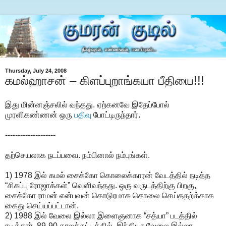
Thursday, July 24, 2008
கமல்ஹாசன் – கிளப்புறாங்கயா பீதியை!!!
இது மின்னஞ்சலில் வந்தது. ஏற்கனவே இதேப்போல்
முரளிகண்ணன் ஒரு
பதிவு
போட்டிருந்தார்.
--------------------
தற்செயலாக நடப்பவை. நம்பினால் நம்புங்கள்.
1) 1978 இல் கமல் சைக்கோ கொலைக்காரன் வேடத்தில் நடித்த
“சிகப்பு ரோஜாக்கள்” வெளிவந்தது. ஒரு வருடத்திற்கு பிறகு,
சைக்கோ ராமன் என்பவன் கொடுரமாக கொலை செய்ததற்க்காக
கைது செய்யப்பட்டான்.
2) 1988 இல் வேலை இல்லா இளைஞனாக “சத்யா” படத்தில்
நடித்தார். 89-90 காலக்கட்டத்தில், இந்தியா வேலை இல்லா