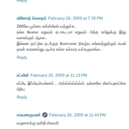
Reply
வினோத் கெளதம்
February 26, 2009 at 7:35 PM
2005ல மும்பை எக்ஸ்பிரஸ் வந்துச்சு..
நல்ல வேலை எதுவும் ஏடாகூடமா எதுவும் அந்த ரயிலுக்கு இது
வரைக்கும் ஆகல..
இல்லன நாட்டுல நடக்குற மோசமான நிகழ்வு எல்லாத்துக்கும் கமல்
தான் காரணம்னு புடிச்சு உள்ள உக்கார வச்சுருவாங்க..
Reply
எட்வின்
February 26, 2009 at 11:13 PM
எப்பிடி இப்பிடியெல்லாம்... அவ்வ்வ்வ்வ்வ்வ். நல்லாவே கிளப்புறாய்ங்க
பீதிய
Reply
சரவணகுமரன்
February 26, 2009 at 11:44 PM
வருகைக்கு நன்றி ஸ்வாமி