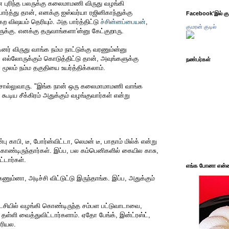
 புரிந்த பலருக்கு கலைமாமணி விருது வழங்கி
பார்த்து தான், எனக்கு ஐஸ்வர்யா ரஜினிகாந்துக்கு
Facebook'இல் கும
கற விஷயம் தெரியும். அத பார்த்திட்டு
ச்சின்னப்பையன்
,
குமரன் குடில்
இருக்கு. எனக்கு தருவாங்களா'ன்னு கேட்குறாரு.
ர் விருது வாங்க நம்ம நாட்டுக்கு வரணும்ன்னு
 எல்லோருக்கும் கொடுத்திட்டு தான், அவுங்களுக்கு
நண்பர்கள்
ூலம் நம்ம தகுதியை உயர்த்திக்கலாம்.
 சொல்லுவாரு. "இங்க நான் ஒரு கலைமாமாமணி வாங்க
கூடிய சீக்கிரம் அதுக்கும் வழங்குவார்கள் என்று
பு காபி, டீ, போர்ன்விட்டா, லெமன் டீ, பாதாம் மில்க் என்று
்டிருந்தார்கள். இப்ப, பல கம்பெனிகளில் கையில காசு,
்டார்கள்.
எங்க போனா என்ன 
கணும்னா, அடிச்சி விட்டுட்டு இருந்தாங்க. இப்ப, அதுக்கும்
சியில் வழங்கி கொண்டிருந்த சம்பள பட்டுவாடாவை,
ு தள்ளி வைத்துவிட்டார்களாம். ஏதோ பேங்க், இன்ட்ரஸ்ட்,
ுரியல.