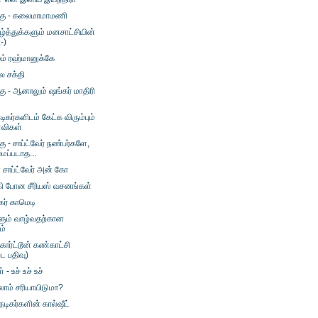
க்கு - கலைமாமாமணி
்த்துக்களும் மனசாட்சியின்
:-)
ும் ரஹ்மானுக்கே
ல சக்தி
்கு - ஆனாலும் ஷங்கர் மாதிரி
டிகர்களிடம் கேட்க விரும்பும்
்விகள்
கு - சாப்ட்வேர் நண்பர்களே,
ப்படாத...
சாப்ட்வேர் அன் கோ
ி போன சீரியஸ் வசனங்கள்
ேகர் காமெடி
ளும் வாழ்வதற்கான
ம்
கார்ட்டூன் கண்காட்சி
பட பதிவு)
 - உச் உச் உச்
ல்லாம் சரியாயிடுமா?
டிகர்களின் கால்ஷீட்