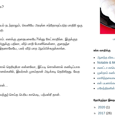
்க?
ஷயம் நடந்தாலும், வெளியே அவுங்க சந்தோஷப்படுற மாதிரி ஒரு
கு.
காம். எனக்கு குறையலையே?'ன்னு கேட்காதீங்க. இருக்குற
ப
 அதுக்கு பதிலா, வீடு மாறி போனீங்கன்னா, குறைஞ்ச
தனாலேயே, பலர் வீடு மாற ஆரம்பிச்சுருக்காங்க.
உங்க வசதிக்கு
ஆனந்த விகடனி
Notable & M
் தெரியுமோ என்னவோ, இப்படி சொன்னால் கண்டிப்பாக
கலாட்டா காமெ
 சானல்களில், இவர்கள் முகம்தான் அடிக்கடி தெரிகிறது. வேற
மூன்றாம் கண
வாசித்தவைகள
என் பயணங்க
ான்...
மகேந்திரனின
்து) செய்த பெரிய காமெடி, பத்மஸ்ரீ தான்.
நேரமிருந்தா இதையு
►
2020
(1)
►
2017
(26)