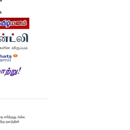
டு
ள்
ை சார்ந்தது அல்ல.
இந்த தளத்தின்