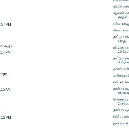
நாட்டு சர
ஆஸ்கர் வாழ
குரலும் 
எல்லா புகழ
0:57 PM
சிவா மனசு
நாட்டு சரக
வராது
ானா அது?
ரசிகர்கள் ந
10 கேள
1:14 PM
நாட்டு சரக்
பொறாமை
தாண்டவன் 
Large.
காமெடியாக
எஸ். வீ. ச
நான் கடவு
1:15 AM
உரிமையு
பெங்களூர் 
(புகைப்
நான் கடவுள்
்
பிரிச்சா எ
2:12 PM
முன்னணி ந