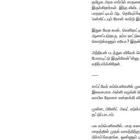
தமிழக அரசு சார்பில் சாதனை
இருக்கிறார்கள். இந்த லிஸ்ட 
பரதநாட்டியம் ஆட தெரியும்'ங்
'என்கிட்டயும் ரேசன் கார்டு 
இதுல வேற கமல், வெளிநாட்டின
ஆசைப்படுறாரு. நம்ம நாட்டுல
கொடுக்கணும் சரியா? இதன் ம
அந்நியன் படத்துல விவேக்
போராடிட்டு இருக்கேன்"ன்னு. 
எதிர்பார்க்கிறேன்.
-----
சாப்ட்வேர் கம்பெனிகளில் முன்
இலவசமாக அள்ளி வழங்கி கொண
வாயில தோசை என்றாக்கி விட
முன்ன, பிரிண்ட் அவுட் எடுக்
தட்டுப்பாடாம்.
பல கம்பெனிகளில், மாத கடை
மாதத்தின் முதல் வாரத்திற்க
மிச்சம்'ங்கறாங்க. ஒண்ணும் ப