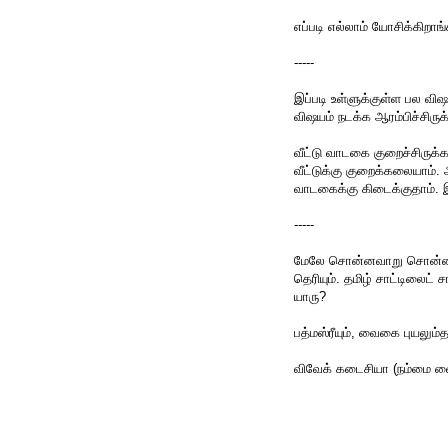
எப்படி எல்லாம் யோசிக்கிறாங
-----
இப்படி உள்ளுக்குள்ள பல வி
விஷயம் நடக்க ஆரம்பிச்சிருக்
வீட்டு வாடகை குறைச்சிருக்
வீட்டுக்கு குறைக்கலையாம்.
வாடகைக்கு கிடைக்குதாம். இ
-----
மேலே சொன்னவாறு சொன்னால
தெரியும். தமிழ் சாட்டிலைட்
யாரு?
பத்மஸ்ரீயும், வைகை புயலும்த
விவேக் கடைசியா (நம்மை வைத