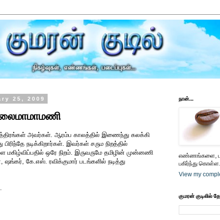
ry 25, 2009
நான்...
- கலைமாமாமணி
த்திரங்கள் அவர்கள். ஆரம்ப காலத்தில் இணைந்து கலக்கி
பிரிந்தே நடிக்கிறார்கள். இவர்கள் சரும நிறத்தில்
களை மகிழ்விப்பதில் ஒரே நிறம். இருவருமே தமிழின் முன்னணி
எண்ணங்களை, பட
ங்கர், கே.எஸ். ரவிக்குமார் படங்களில் நடித்து
பகிர்ந்து கொள்ள.
View my comple
.
குமரன் குடிலில் த