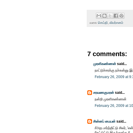
வகை
செய்தி
,
விமர்சனம்
7 comments:
முரளிகண்ணன்
said...
நாட்டுச்சரக்கு நச்சுன்னு இ
February 26, 2009 at 9
சரவணகுமரன்
said...
நன்றி முரளிகண்ணன்
February 26, 2009 at 1
சின்னப் பையன்
said...
//அத பார்த்திட்டு சிலர், '
கேட்டுட்டு இருக்காங்க.//