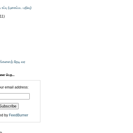
ி உப்பு (புகைப்பட பதிவு)
(11)
உங்களைத் தேடி வர
களை பெற...
our email address:
ed by
FeedBurner