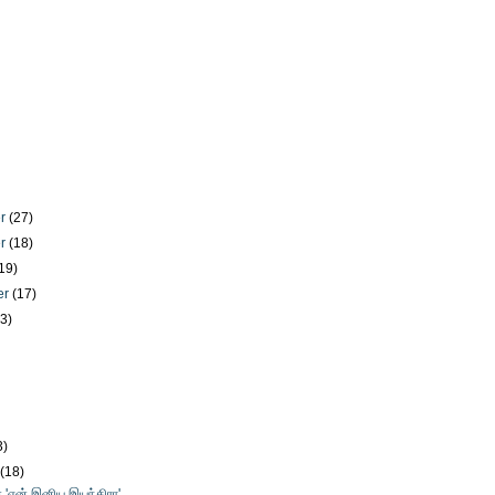
er
(27)
er
(18)
19)
er
(17)
23)
)
3)
y
(18)
் 'என் இனிய இயந்திரா'