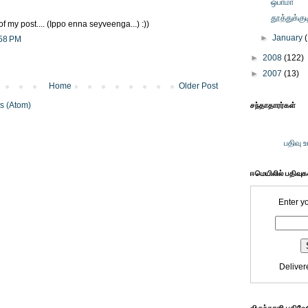
ஒபாமா
தூத்துக்குட
of my post.... (Ippo enna seyveenga...) :))
►
January
:58 PM
►
2008
(122)
►
2007
(13)
Home
Older Post
s (Atom)
சந்தாதாரர்கள்
பதிவு 
ஈமெயிலில் பதிவு
Enter y
Deliver