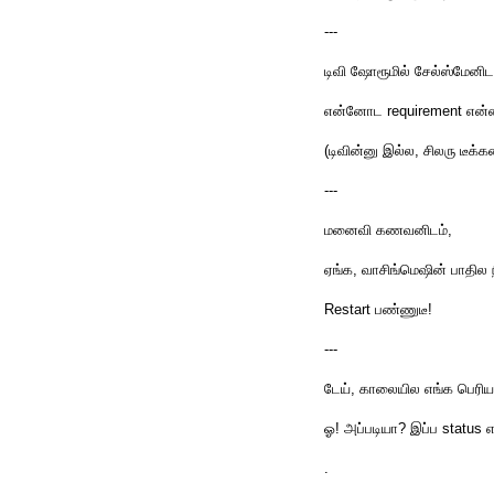
---
டிவி ஷோரூமில் சேல்ஸ்மேனிட
என்னோட requirement என்ன
(டிவின்னு இல்ல, சிலரு டீக
---
மனைவி கணவனிடம்,
ஏங்க, வாசிங்மெஷின் பாதில நி
Restart பண்ணுடீ!
---
டேய், காலையில எங்க பெரிய
ஓ! அப்படியா? இப்ப status
.