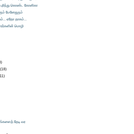
புரிந்து கொண்ட கோனிகா
ும் மேனேஜரும்
... ஏதோ தாகம்...
காரர்களின் மொழி
)
3)
y
(18)
(11)
உங்களைத் தேடி வர