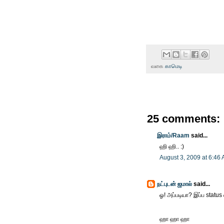
வகை
காமெடி
25 comments:
இராம்/Raam
said...
ஹி ஹி.. :)
August 3, 2009 at 6:46
நட்புடன் ஜமால்
said...
ஓ! அப்படியா? இப்ப status
ஹா ஹா ஹா