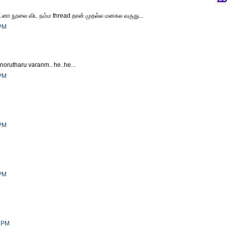
ரெட்னா நூலை விட நம்ம thread தான் முதல்ல மனசுல வருது...
 PM
norutharu varanm.. he..he...
 PM
 PM
 PM
0 PM