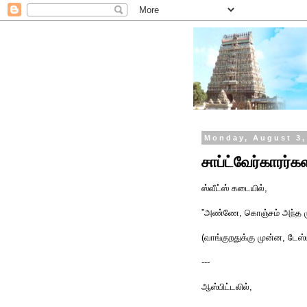
Monday, August 3,
சாப்ட்வேர்காரர்
ஸ்வீட்ஸ் கடையில்,
”அண்ணே, கொஞ்சம் அந்த மு
(வாங்குறதுக்கு முன்ன, டேஸ்ட
---
ஆஸ்பிட்டலில்,