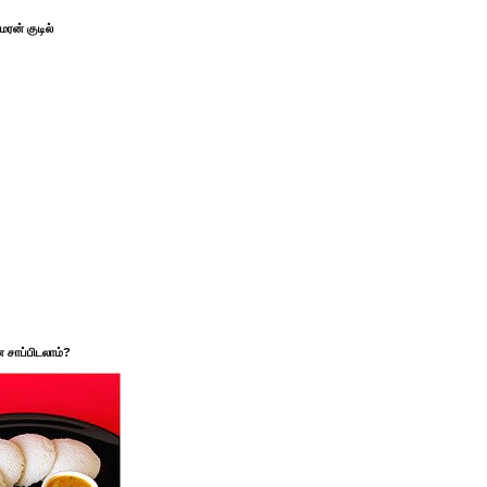
ரன் குடில்
சாப்பிடலாம்?