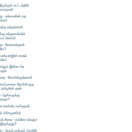
ுக்கும் கூட்டத்தில்
மொருவன்
்கு - சல்மானின் மத
க்கம்
கந்த கந்தல்சாமி
க்கு கந்தசாமியின்
ப்பா பிலாப்பி
்கு - சேரனால்தான்
ாமே?
பாக்யராஜின் காதல்
மே!
ச்சலும் இன்ன பிற
களும்
 கதை - கோபிகிருஷ்ணன்
ைப்புகளை நோக்கி ஒரு
 தமிழரின் குரல்
- ஆஸ்கருக்கு
யானதா?
 கலக்கிய வள்ளுவர்
ு அச்சமுண்டு
வர் சிலை - எவ்ளோ கெஞ்ச
 இருக்குது?
கு - பெயர் மாற்றும் அழகிரி