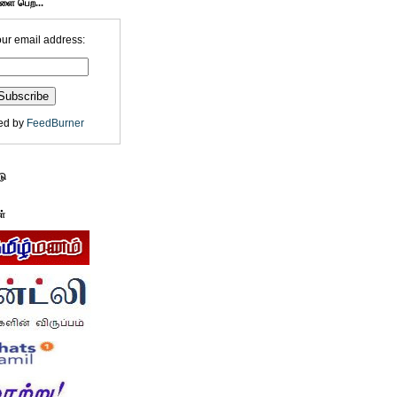
களை பெற...
our email address:
ed by
FeedBurner
டு
ள்