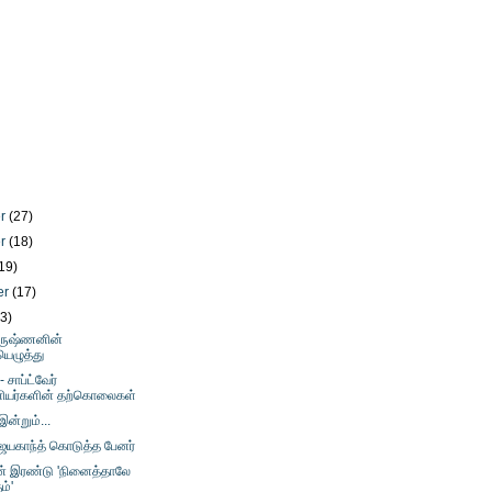
er
(27)
er
(18)
19)
er
(17)
23)
ிருஷ்ணனின்
ெழுத்து
 சாப்ட்வேர்
ியர்களின் தற்கொலைகள்
இன்றும்...
ிஜயகாந்த் கொடுத்த பேனர்
ின் இரண்டு 'நினைத்தாலே
ம்'