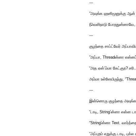
---
”அவுங்க ஹனிமூனுக்கு ஆன் 
(வெளிநாடு போறதுன்னாவே,
---
குழந்தை சாப்ட்வேர் அப்பாவிட
”அப்பா, Threadன்னா என்னப
“அத ஏன்’ம்மா கேட்குற? சரி
அம்மா உள்ளேயிருந்து, “Thre
---
இன்னொரு குழந்தை அவுங்க ச
“டாடி, String’ன்னா என்ன டா
“String'ன்னா Text. வார்த்த
“அப்புறம் எதுக்கு டாடி, புக்ல