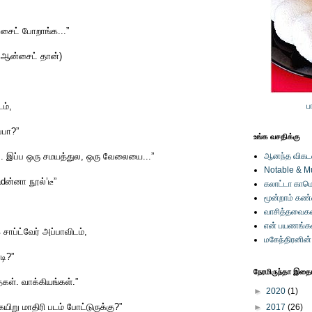
சைட் போறாங்க...”
 ஆன்சைட் தான்)
ம்,
ப
்பா?”
உங்க வசதிக்கு
... இப்ப ஒரு சமயத்துல, ஒரு வேலையை...”
ஆனந்த விகடனி
Notable & M
adன்னா நூல்’டீ”
கலாட்டா காமெ
மூன்றாம் கண
வாசித்தவைகள
என் பயணங்க
ாப்ட்வேர் அப்பாவிடம்,
மகேந்திரனின
டி?”
நேரமிருந்தா இதையு
ைகள். வாக்கியங்கள்.”
►
2020
(1)
 கயிறு மாதிரி படம் போட்டுருக்கு?”
►
2017
(26)