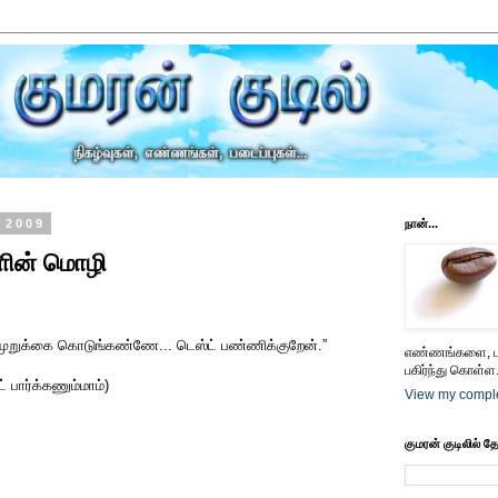
 2009
நான்...
களின் மொழி
றுக்கை கொடுங்கண்ணே... டெஸ்ட் பண்ணிக்குறேன்.”
எண்ணங்களை, பட
பகிர்ந்து கொள்ள.
் பார்க்கணும்மாம்)
View my comple
குமரன் குடிலில் த