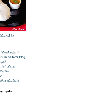
ார்க்க
சேர்க்க
ல் என் பதிவு :-)
ust Read Tamil Blog
டிகள்
்ணின் பார்வை
ில் சில
ள்
் இசை பக்கங்கள்
ம் பாருங்க...