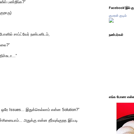
லீஸ் பண்றீங்க?”
Facebook'இல் கும
குறாரு)
குமரன் குடில்
ோனில் சாப்ட்வேர் நண்பனிடம்,
நண்பர்கள்
ரலை?”
ச்சுடா...”
எங்க போனா என்ன 
 ஒரே Issues... இதுக்கெல்லாம் என்ன Solution?”
்சினையாம்... அதுக்கு என்ன தீர்வுங்குறத இப்படி