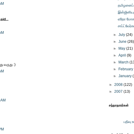
 AM
தமிழனைப் 
இன்ஜினியர
ஏதோ மோகம்
aid...
சாப்ட்வேர்
 AM
►
July
(24)
►
June
(26
►
May
(21)
►
April
(9)
►
March
(1
ு வருது :)
►
Februar
 AM
►
January
►
2008
(122)
►
2007
(13)
6 AM
சந்தாதாரர்கள்
பதிவு 
 PM