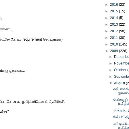
►
2016
(23)
►
2015
(15)
►
2014
(5)
ம்,
►
2013
(22)
ன்னா,....
►
2012
(58)
►
2011
(30)
்கடையில போயும் requirement சொல்றாங்க)
►
2010
(145)
▼
2009
(226)
►
Decemb
►
Novemb
►
October
(
ன்னுருச்சுங்க...
►
Septemb
▼
August
(
எஸ். ராமக
துணைய
பெங்களூர் -
ப்பா போன காரு ஆக்ஸிடெண்ட் ஆயிடுச்சி..
இன்ஜின
அன்றும்... 
 என்ன?
லேப்டாப் வ
சன் டிவிய
இனிக்கு