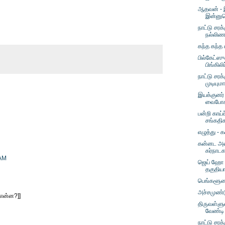
ஆதவன் - இர
இன்னு
நாட்டு சரக
நல்லிண
கந்த கந்த 
பில்கேட்ஸு
பிங்கிலி
நாட்டு சரக
முடியும
இயக்குனர் 
வைபோக
பன்றி காய்
சங்கதி
எழுத்து -
கன்னட அம
கர்நாடக
 AM
ஜெய் ஹோ 
தகுதி
பெங்களூரை
அச்சமுண்ட
 என்ன?]]
திருவள்ளு
வேண்டி
நாட்டு சரக்