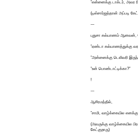
”என்னைக்கு டாக்டர், அவர ரி
(டிஸ்சார்ஜத்தான் அப்படி கேட்
---
புதுசா கல்யாணம் ஆனவன், ப
”ஏண்டா கல்யாணத்துக்கு வ
”அன்னைக்கு டெலிவரி இருந்தி
”உன் பொண்டாட்டிக்கா?”
!
---
ஆசிரமத்தில்,
”சாமி, வாழ்க்கையில எனக்கு
(அவருக்கு வாழ்க்கையில பிரச
கேட்குறாரு)